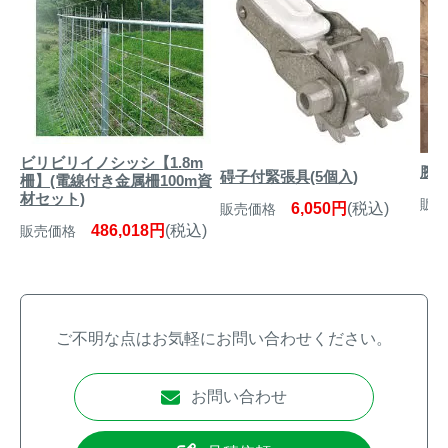
ビリビリイノシッシ【1.8m
腕付
碍子付緊張具(5個入)
柵】(電線付き金属柵100m資
材セット)
販売
6,050円
(税込)
販売価格
486,018円
(税込)
販売価格
ご不明な点はお気軽にお問い合わせください。
お問い合わせ