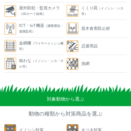
屋外防犯・監視カメラ
くくり罠
（イノシシ・シカ
（SDカード録画）
等）
ICT・IoT機器
（捕獲通知・
苗木食害防止材
遠隔監視）
金網柵
（ワイヤーメッシュ柵
忌避用品
等）
箱わな
（イノシシ・シカ・サ
漁網
ル等）
対象動物から選ぶ
動物の種類から対策商品を選ぶ
イノシシ対策
キツネ対策