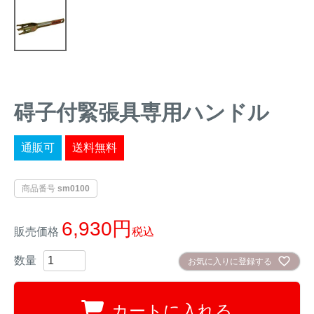
トレイルカメラ
（セン
防獣・防鳥ネット
サーカメラ）
屋外防犯・監視カメ
くくり罠
（イノシシ・
ラ
（SDカード録画）
シカ等）
ICT・IoT機器
（捕獲通
碍子付緊張具専用ハンドル
苗木食害防止材
知・遠隔監視）
金網柵
（ワイヤーメッシ
通販可
送料無料
忌避用品
ュ柵等）
箱わな
（イノシシ・シ
商品番号
sm0100
漁網
カ・サル等）
6,930
販売価格
税込
対象動物から選ぶ
お気に入りに登録する
動物の種類から対策商品を選ぶ
カートに入れる