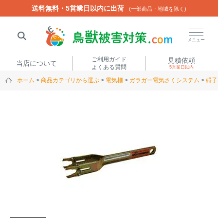
送料無料・5営業日以内に出荷
送料無料・5営業日以内に出荷
(一部商品・地域を除く)
(一部商品・地域を除く)
閉じる
メニュー
ご利用ガイド
見積依頼
当店について
よくある質問
5営業日以内
ホーム
商品カテゴリから選ぶ
電気柵
ガラガー電気さくシステム
碍子
人気ワード
楽落くん
ハイトシェルター
侵入禁刺
イノシッシ
いのししくん
TREL4G-R
アニマルネット2300
アニマルセンサー
商品カテゴリから選ぶ
箱わな
（アライグマ・ハ
電気柵
クビシン・ネズミ等）