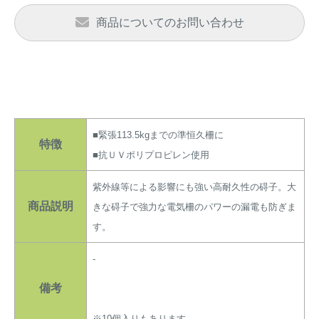
アナグマ対策
商品についてのお問い合わせ
閉じる
■緊張113.5kgまでの準恒久柵に
特徴
■抗ＵＶポリプロピレン使用
紫外線等による影響にも強い高耐久性の碍子。大
商品説明
きな碍子で強力な電気柵のパワーの漏電も防ぎま
す。
-
備考
※10個入りもあります