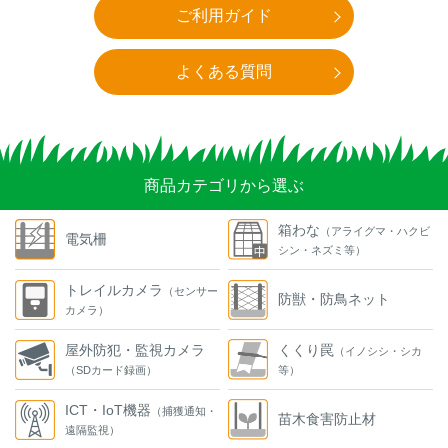
ご利用ガイド
よくある質問
商品カテゴリから選ぶ
箱わな
（アライグマ・ハクビ
電気柵
シン・ネズミ等）
トレイルカメラ
（センサー
防獣・防鳥ネット
カメラ）
屋外防犯・監視カメラ
くくり罠
（イノシシ・シカ
（SDカード録画）
等）
ICT・IoT機器
（捕獲通知・
苗木食害防止材
遠隔監視）