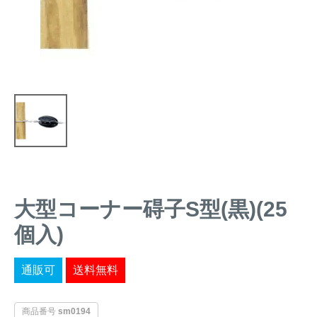
トレイルカメラ
（セン
防獣・防鳥ネット
サーカメラ）
屋外防犯・監視カメ
くくり罠
（イノシシ・
ラ
（SDカード録画）
シカ等）
ICT・IoT機器
（捕獲通
苗木食害防止材
知・遠隔監視）
金網柵
（ワイヤーメッシ
忌避用品
ュ柵等）
箱わな
（イノシシ・シ
漁網
大型コーナー碍子S型(黒)(25
カ・サル等）
個入)
対象動物から選ぶ
通販可
送料無料
動物の種類から対策商品を選ぶ
商品番号
sm0194