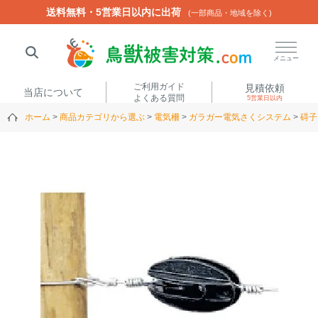
送料無料・5営業日以内に出荷
送料無料・5営業日以内に出荷
(一部商品・地域を除く)
(一部商品・地域を除く)
閉じる
メニュー
ご利用ガイド
見積依頼
当店について
よくある質問
5営業日以内
ホーム
商品カテゴリから選ぶ
電気柵
ガラガー電気さくシステム
碍子
人気ワード
楽落くん
ハイトシェルター
侵入禁刺
イノシッシ
いのししくん
TREL4G-R
アニマルネット2300
アニマルセンサー
商品カテゴリから選ぶ
箱わな
（アライグマ・ハ
電気柵
クビシン・ネズミ等）