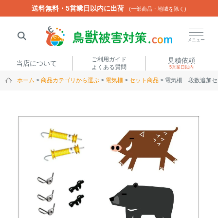
送料無料・5営業日以内に出荷
送料無料・5営業日以内に出荷
(一部商品・地域を除く)
(一部商品・地域を除く)
閉じる
メニュー
ご利用ガイド
見積依頼
当店について
よくある質問
5営業日以内
ホーム
商品カテゴリから選ぶ
電気柵
セット商品
電気柵 段数追加セ
人気ワード
楽落くん
ハイトシェルター
侵入禁刺
イノシッシ
いのししくん
TREL4G-R
アニマルネット2300
アニマルセンサー
商品カテゴリから選ぶ
箱わな
（アライグマ・ハ
電気柵
クビシン・ネズミ等）