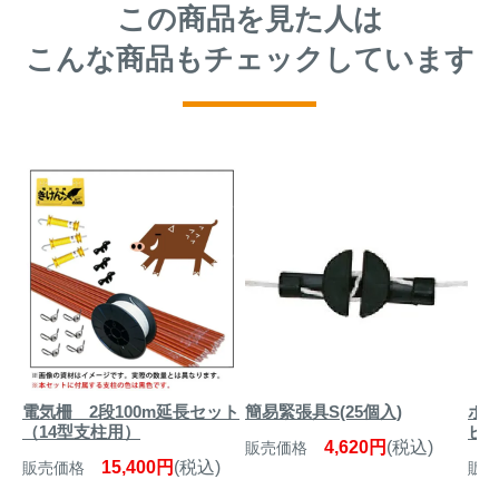
この商品を見た人は
こんな商品もチェックしています
電気柵 2段100m延長セット
簡易緊張具S(25個入)
ホワ
（14型支柱用）
ビン
4,620円
(税込)
販売価格
15,400円
(税込)
販売価格
販売