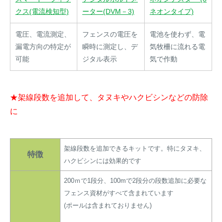
クス(電流検知型)
ーター(DVM－3)
ネオンタイプ)
電圧、電流測定、
フェンスの電圧を
電池を使わず、電
漏電方向の特定が
瞬時に測定し、デ
気牧柵に流れる電
可能
ジタル表示
気で作動
★架線段数を追加して、タヌキやハクビシンなどの防除
に
架線段数を追加できるキットです。特にタヌキ、
特徴
ハクビシンには効果的です
200ｍで1段分、100mで2段分の段数追加に必要な
フェンス資材がすべて含まれています
(ポールは含まれておりません)