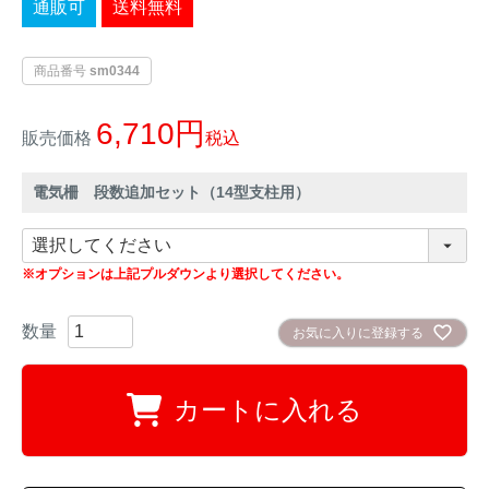
通販可
送料無料
イノシシ対策
キツネ対策
商品番号
sm0344
シカ対策
タイワンリス対策
6,710
販売価格
税込
イタチ・テン・
アライグマ対策
マングース対策
電気柵 段数追加セット（14型支柱用）
サル対策
ヌートリア対策
※オプションは上記プルダウンより選択してください。
クマ対策
ネズミ・モグラ対策
お気に入りに登録する
ハクビシン対策
鳥・カラス対策
カートに入れる
ブラックバス・
タヌキ対策
ブルーギル対策