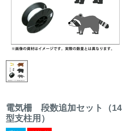
トレイルカメラ
（セン
防獣・防鳥ネット
サーカメラ）
屋外防犯・監視カメ
くくり罠
（イノシシ・
ラ
（SDカード録画）
シカ等）
ICT・IoT機器
（捕獲通
苗木食害防止材
知・遠隔監視）
金網柵
（ワイヤーメッシ
忌避用品
ュ柵等）
箱わな
（イノシシ・シ
漁網
カ・サル等）
電気柵 段数追加セット（14
対象動物から選ぶ
型支柱用）
動物の種類から対策商品を選ぶ