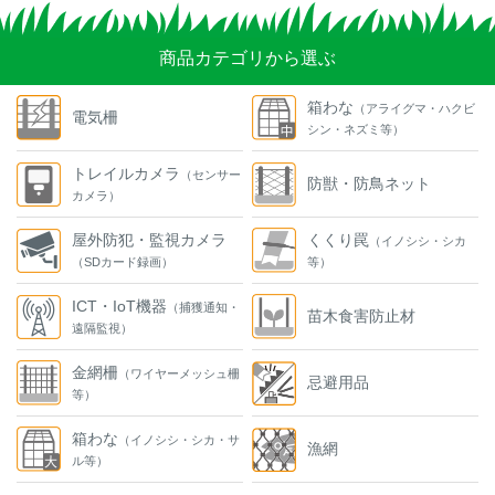
商品カテゴリから選ぶ
箱わな
（アライグマ・ハクビ
電気柵
シン・ネズミ等）
トレイルカメラ
（センサー
防獣・防鳥ネット
カメラ）
屋外防犯・監視カメラ
くくり罠
（イノシシ・シカ
（SDカード録画）
等）
ICT・IoT機器
（捕獲通知・
苗木食害防止材
遠隔監視）
金網柵
（ワイヤーメッシュ柵
忌避用品
等）
箱わな
（イノシシ・シカ・サ
漁網
ル等）