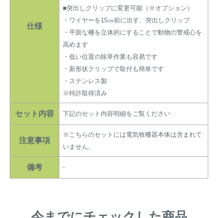
■突出しクリップに変更可能（※オプション）
・ワイヤーを15㎝前に出す、突出しクリップ
仕様
・平面な柵を立体的にすることで動物の警戒心を
高めます
・低い位置の除草作業も容易です
・新形状クリップで取付も簡単です
・ステンレス製
※特許取得済み
セット内容
下記のセット内容明細をご覧ください
※こちらのセットには電気牧柵器本体は含まれて
注意事項
いません。
備考
-
今までにチェックした商品