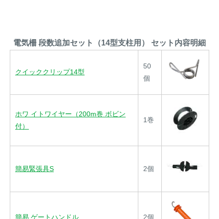
電気柵 段数追加セット（14型支柱用） セット内容明細
50
クイッククリップ14型
個
ホワ イトワイヤー（200m巻 ボビン
1巻
付）
簡易緊張具S
2個
簡易 ゲートハンドル
2個