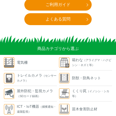
ご利用ガイド
よくある質問
商品カテゴリから選ぶ
箱わな
（アライグマ・ハクビ
電気柵
シン・ネズミ等）
トレイルカメラ
（センサー
防獣・防鳥ネット
カメラ）
屋外防犯・監視カメラ
くくり罠
（イノシシ・シカ
（SDカード録画）
等）
ICT・IoT機器
（捕獲通知・
苗木食害防止材
遠隔監視）