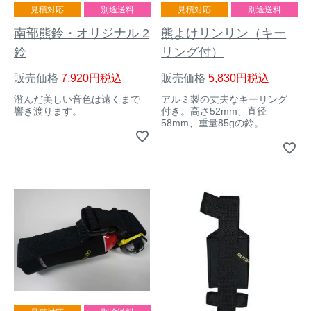
見積対応
別途送料
見積対応
別途送料
南部熊鈴・オリジナル 2
熊よけリンリン（キー
鈴
リング付）
販売価格
7,920
税込
販売価格
5,830
税込
澄んだ美しい音色は遠くまで
アルミ製の丈夫なキーリング
響き渡ります。
付き。高さ52mm、直径
58mm、重量85gの鈴。