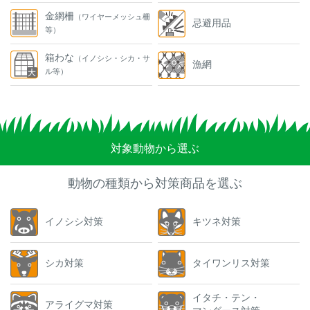
金網柵
（ワイヤーメッシュ柵
忌避用品
等）
箱わな
（イノシシ・シカ・サ
漁網
ル等）
対象動物から選ぶ
動物の種類から対策商品を選ぶ
イノシシ対策
キツネ対策
シカ対策
タイワンリス対策
イタチ・テン・
アライグマ対策