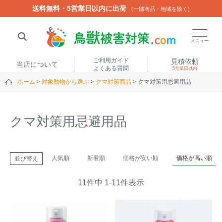
送料無料・5営業日以内に出荷
送料無料・5営業日以内に出荷
(一部商品・地域を除く)
(一部商品・地域を除く)
閉じる
メニュー
ご利用ガイド
見積依頼
当店について
よくある質問
5営業日以内
ホーム
対象動物から選ぶ
クマ対策商品
クマ対策用忌避用品
人気ワード
楽落くん
ハイトシェルター
侵入禁刺
イノシッシ
クマ対策用忌避用品
いのししくん
TREL4G-R
アニマルネット2300
アニマルセンサー
人気順
新着順
価格が安い順
価格が高い順
並び替え
商品カテゴリから選ぶ
11
件中
1
-
11
件表示
箱わな
（アライグマ・ハ
電気柵
クビシン・ネズミ等）