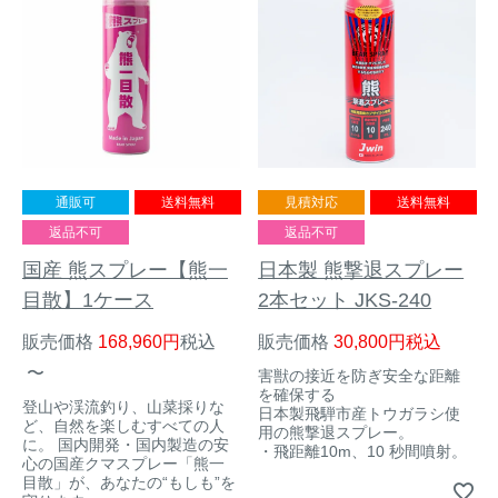
トレイルカメラ
（セン
防獣・防鳥ネット
サーカメラ）
屋外防犯・監視カメ
くくり罠
（イノシシ・
ラ
（SDカード録画）
シカ等）
ICT・IoT機器
（捕獲通
苗木食害防止材
知・遠隔監視）
通販可
送料無料
見積対応
送料無料
金網柵
（ワイヤーメッシ
返品不可
返品不可
忌避用品
ュ柵等）
国産 熊スプレー【熊一
日本製 熊撃退スプレー
箱わな
目散】1ケース
2本セット JKS-240
（イノシシ・シ
漁網
カ・サル等）
販売価格
168,960
税込
販売価格
30,800
税込
〜
害獣の接近を防ぎ安全な距離
を確保する
登山や渓流釣り、山菜採りな
日本製飛騨市産トウガラシ使
対象動物から選ぶ
ど、自然を楽しむすべての人
用の熊撃退スプレー。
に。 国内開発・国内製造の安
・飛距離10m、10 秒間噴射。
心の国産クマスプレー「熊一
動物の種類から対策商品を選ぶ
目散」が、あなたの“もしも”を