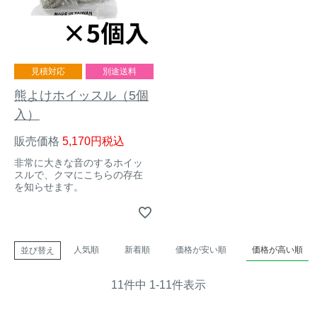
見積対応
別途送料
熊よけホイッスル（5個
入）
販売価格
5,170
税込
非常に大きな音のするホイッ
スルで、クマにこちらの存在
を知らせます。
人気順
新着順
価格が安い順
価格が高い順
並び替え
11
件中
1
-
11
件表示