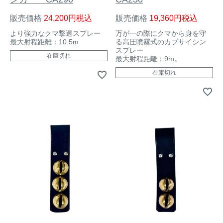
アナグマ対策
販売価格
24,200
税込
販売価格
19,360
税込
より強力なクマ撃退スプレー
万が一の際にクマから身を守
最大射程距離：10.5m
る高圧噴霧式のカプサイシン
閉じる
スプレー
在庫切れ
最大射程距離：9m。
在庫切れ