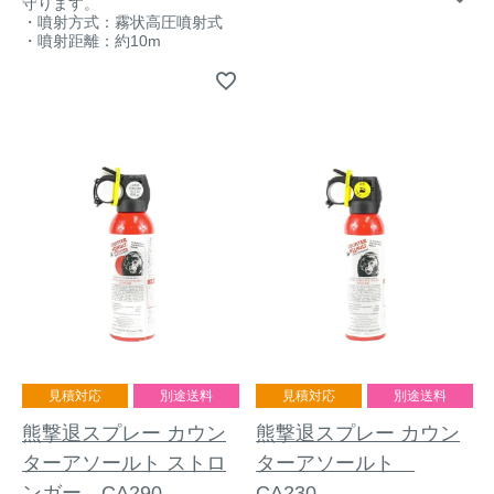
守ります。
・噴射方式：霧状高圧噴射式
イノシシ対策
キツネ対策
・噴射距離：約10m
シカ対策
タイワンリス対策
イタチ・テン・
アライグマ対策
マングース対策
サル対策
ヌートリア対策
クマ対策
ネズミ・モグラ対策
ハクビシン対策
鳥・カラス対策
見積対応
別途送料
見積対応
別途送料
ブラックバス・
熊撃退スプレー カウン
熊撃退スプレー カウン
タヌキ対策
ブルーギル対策
ターアソールト ストロ
ターアソールト
ンガー CA290
CA230