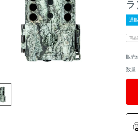
ラ
通
商品
販売