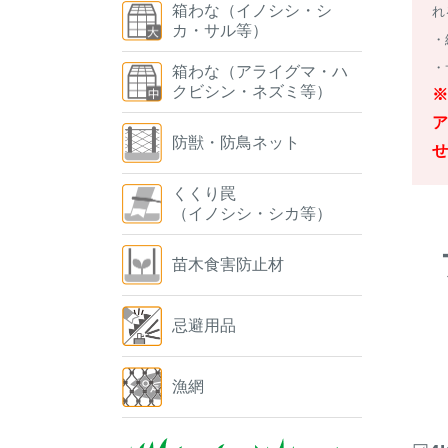
箱わな（イノシシ・シ
れ
カ・サル等）
・
・
箱わな（アライグマ・ハ
クビシン・ネズミ等）
※
ア
防獣・防鳥ネット
せ
くくり罠
（イノシシ・シカ等）
苗木食害防止材
忌避用品
漁網