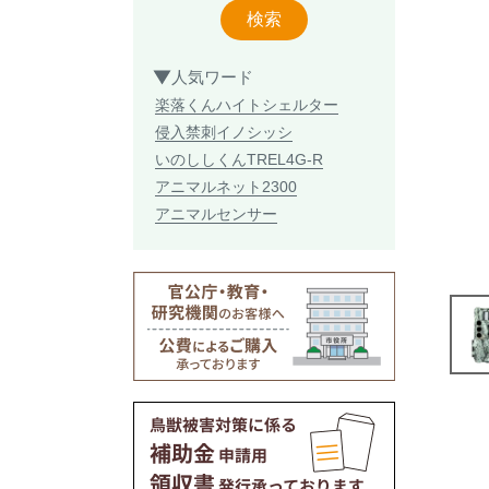
検索
人気ワード
楽落くん
ハイトシェルター
侵入禁刺
イノシッシ
いのししくん
TREL4G-R
アニマルネット2300
アニマルセンサー