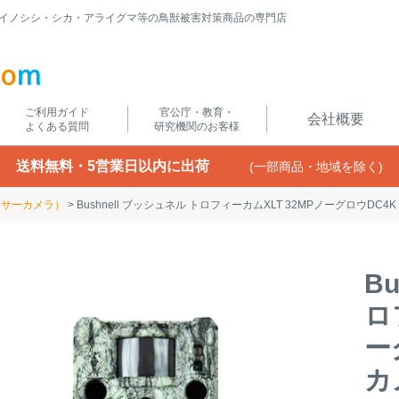
イノシシ・シカ・アライグマ等の鳥獣被害対策商品の専門店
ご利用ガイド
官公庁・教育・
会社概要
よくある質問
研究機関のお客様
送料無料・5営業日以内に出荷
(一部商品・地域を除く)
ンサーカメラ）
Bushnell ブッシュネル トロフィーカムXLT 32MPノーグロウD
B
ロ
ー
カ