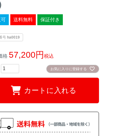
）
販可
送料無料
保証付き
番号
ha0019
57,200
価格
税込
お気に入りに登録する
カートに入れる