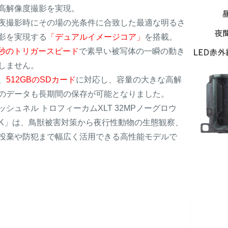
高解像度撮影を実現。
夜撮影時にその場の光条件に合致した最適な明るさ
影を実現する
「デュアルイメージコア」
を搭載。
15秒のトリガースピード
で素早い被写体の一瞬の動き
しません。
、
512GBのSDカード
に対応し、容量の大きな高解
のデータも長期間の保存が可能となりました。
ッシュネル トロフィーカムXLT 32MPノーグロウ
4K」は、鳥獣被害対策から夜行性動物の生態観察、
投棄や防犯まで幅広く活用できる高性能モデルで