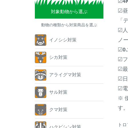
☑4
☑
対象動物から選ぶ
「
動物の種類から対策商品を選ぶ
☑
ノー
イノシシ対策
☑0
シカ対策
☑
☑最
アライグマ対策
☑
☑電
サル対策
※
す
クマ対策
トロ
ハクビシン対策