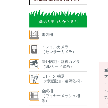
商品カテゴリから選ぶ
電気柵
トレイルカメラ
（センサーカメラ）
屋外防犯・監視カメラ
（SDカード録画）
当
ICT・IoT機器
ア
（捕獲通知・遠隔監視）
・
・
金網柵
（ワイヤーメッシュ柵
す
等）
・