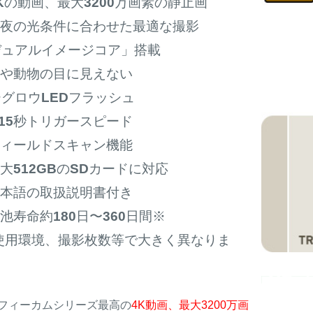
Kの動画、最大3200万画素の静止画
昼夜の光条件に合わせた最適な撮影
デュアルイメージコア」搭載
人や動物の目に見えない
グロウLEDフラッシュ
.15秒トリガースピード
フィールドスキャン機能
大512GBのSDカードに対応
日本語の取扱説明書付き
池寿命約180日〜360日間※
 使用環境、撮影枚数等で大きく異なりま
。
フィーカムシリーズ最高の
4K動画、最大3200万画