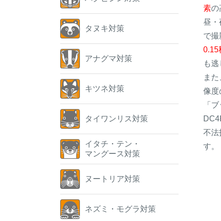
素
の
昼・
タヌキ対策
で撮
0.
アナグマ対策
も逃
また
キツネ対策
像度
「ブ
DC
タイワンリス対策
不法
イタチ・テン・
す。
マングース対策
ヌートリア対策
ネズミ・モグラ対策