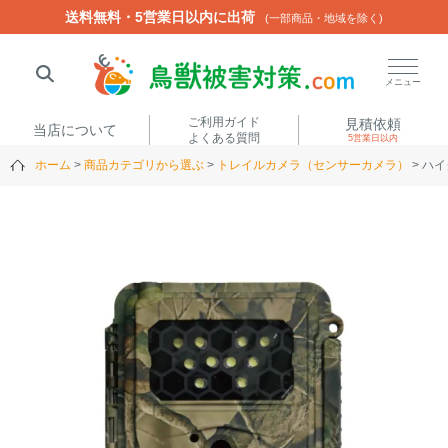
送料無料・5営業日以内に出荷
送料無料・5営業日以内に出荷
(一部商品・地域を除く)
(一部商品・地域を除く)
閉じる
メニュー
ご利用ガイド
見積依頼
当店について
よくある質問
5営業日以内
ホーム
商品カテゴリから選ぶ
トレイルカメラ（センサーカメラ）
ハイ
人気ワード
楽落くん
ハイトシェルター
侵入禁刺
イノシッシ
いのししくん
TREL4G-R
アニマルネット2300
アニマルセンサー
商品カテゴリから選ぶ
箱わな
（アライグマ・ハ
電気柵
クビシン・ネズミ等）