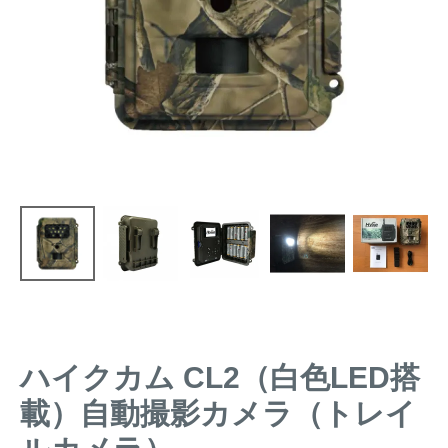
トレイルカメラ
（セン
防獣・防鳥ネット
サーカメラ）
屋外防犯・監視カメ
くくり罠
（イノシシ・
ラ
（SDカード録画）
シカ等）
ICT・IoT機器
（捕獲通
苗木食害防止材
知・遠隔監視）
金網柵
（ワイヤーメッシ
忌避用品
ュ柵等）
箱わな
（イノシシ・シ
漁網
カ・サル等）
ハイクカム CL2（白色LED搭
対象動物から選ぶ
載）自動撮影カメラ（トレイ
動物の種類から対策商品を選ぶ