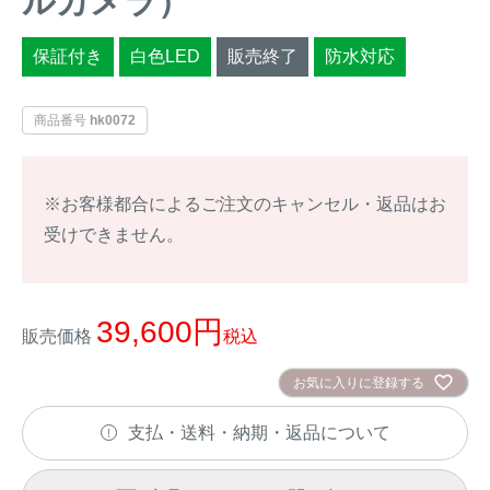
ルカメラ）
イノシシ対策
キツネ対策
保証付き
白色LED
販売終了
防水対応
シカ対策
タイワンリス対策
商品番号
hk0072
イタチ・テン・
アライグマ対策
マングース対策
※お客様都合によるご注文のキャンセル・返品はお
サル対策
ヌートリア対策
受けできません。
クマ対策
ネズミ・モグラ対策
39,600
販売価格
税込
ハクビシン対策
鳥・カラス対策
お気に入りに登録する
ブラックバス・
タヌキ対策
支払・送料・納期・返品について
ブルーギル対策