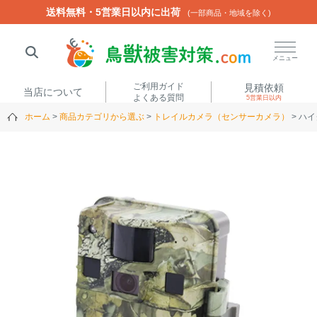
送料無料・5営業日以内に出荷
送料無料・5営業日以内に出荷
(一部商品・地域を除く)
(一部商品・地域を除く)
閉じる
メニュー
ご利用ガイド
見積依頼
当店について
よくある質問
5営業日以内
ホーム
商品カテゴリから選ぶ
トレイルカメラ（センサーカメラ）
ハイ
人気ワード
楽落くん
ハイトシェルター
侵入禁刺
イノシッシ
いのししくん
TREL4G-R
アニマルネット2300
アニマルセンサー
商品カテゴリから選ぶ
箱わな
（アライグマ・ハ
電気柵
クビシン・ネズミ等）