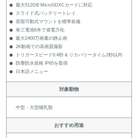
最大512GB MicroSDXCカードに対応
スライド式バッテリートレイ
背面可動式マウントを標準装備
単三電池6本で省電力化
最大2400万画素の静止画
2K動画での高画質撮影
トリガースピード0.4秒 & リカバリータイム2秒以内
防塵防水規格 IP65を取得
日本語メニュー
対象動物
中型・大型哺乳類
おすすめ用途