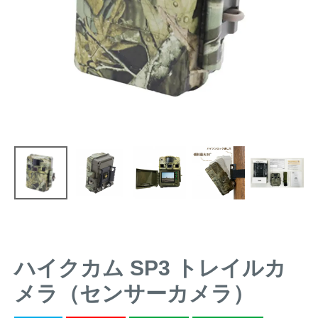
トレイルカメラ
（セン
防獣・防鳥ネット
サーカメラ）
屋外防犯・監視カメ
くくり罠
（イノシシ・
ラ
（SDカード録画）
シカ等）
ICT・IoT機器
（捕獲通
苗木食害防止材
知・遠隔監視）
金網柵
（ワイヤーメッシ
忌避用品
ュ柵等）
箱わな
（イノシシ・シ
漁網
カ・サル等）
ハイクカム SP3 トレイルカ
対象動物から選ぶ
メラ（センサーカメラ）
動物の種類から対策商品を選ぶ