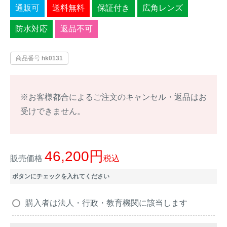
通販可
送料無料
保証付き
広角レンズ
イノシシ対策
キツネ対策
防水対応
返品不可
シカ対策
タイワンリス対策
商品番号
hk0131
イタチ・テン・
アライグマ対策
マングース対策
※お客様都合によるご注文のキャンセル・返品はお
サル対策
ヌートリア対策
受けできません。
クマ対策
ネズミ・モグラ対策
46,200
販売価格
税込
ハクビシン対策
鳥・カラス対策
ボタンにチェックを入れてください
ブラックバス・
タヌキ対策
購入者は法人・行政・教育機関に該当します
ブルーギル対策