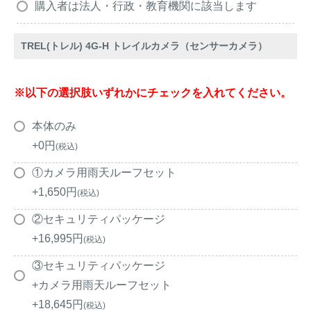
アナグマ対策
購入者は法人・行政・教育機関に該当します
TREL(トレル) 4G-H トレイルカメラ（センサーカメラ）
閉じる
※以下の選択肢いずれかにチェックを入れてください。
本体のみ
+
0
税込
①カメラ用雨天ルーフセット
+
1,650
税込
②セキュリティパッケージ
+
16,995
税込
③セキュリティパッケージ
+カメラ用雨天ルーフセット
+
18,645
税込