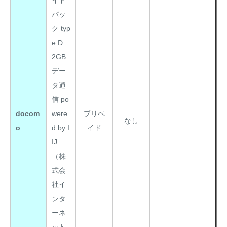
イド
パッ
ク typ
e D
2GB
デー
タ通
信 po
docom
were
プリペ
なし
o
d by I
イド
IJ
（株
式会
社イ
ンタ
ーネ