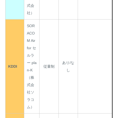
式会
社）
SOR
ACO
M Air
for セ
ルラ
ー pla
あり/な
KDDI
従量制
n-K
し
（株
式会
社ソ
ラコ
ム）