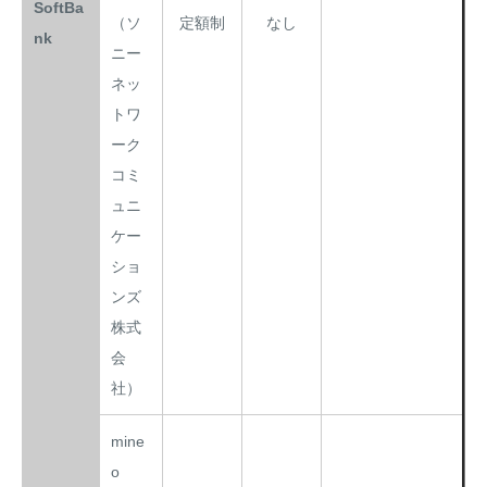
SoftBa
（ソ
定額制
なし
nk
ニー
ネッ
トワ
ーク
コミ
ュニ
ケー
ショ
ンズ
株式
会
社）
mine
o