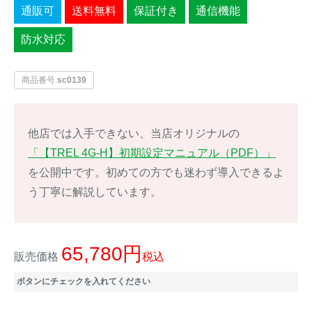
通販可
送料無料
保証付き
通信機能
イノシシ対策
キツネ対策
防水対応
シカ対策
タイワンリス対策
商品番号
sc0139
イタチ・テン・
アライグマ対策
マングース対策
他店では入手できない、当店オリジナルの
サル対策
ヌートリア対策
「【TREL 4G-H】初期設定マニュアル（PDF）」
を公開中です。初めての方でも迷わず導入できるよ
クマ対策
ネズミ・モグラ対策
う丁寧に解説しています。
ハクビシン対策
鳥・カラス対策
65,780
販売価格
税込
ブラックバス・
タヌキ対策
ブルーギル対策
ボタンにチェックを入れてください