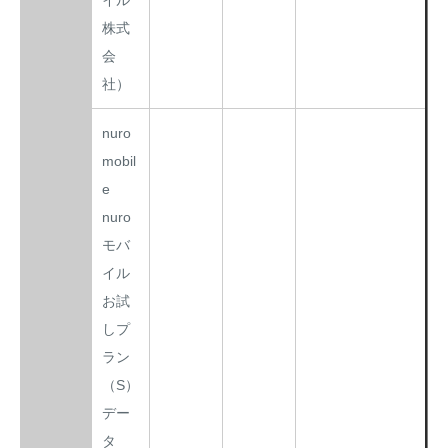
イル
株式
会
社）
nuro
mobil
e
nuro
モバ
イル
お試
しプ
ラン
（S）
デー
タ