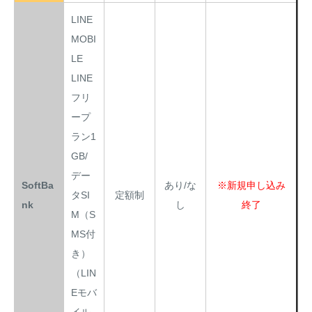
LINE
MOBI
LE
LINE
フリ
ープ
ラン1
GB/
デー
SoftBa
あり/な
※新規申し込み
タSI
定額制
nk
し
終了
M（S
MS付
き）
（LIN
Eモバ