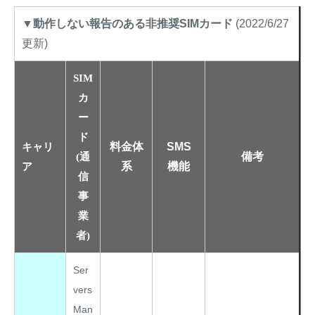
▼動作しない報告のある非推奨SIMカード
(2022/6/27
更新)
SIM
カ
ー
ド
料金体
SMS
キャリ
備考
(通
系
機能
ア
信
事
業
者)
Ser
vers
Man