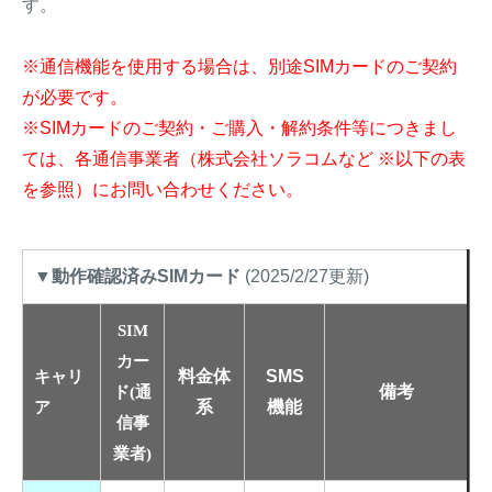
す。
※通信機能を使用する場合は、別途SIMカードのご契約
が必要です。
※SIMカードのご契約・ご購入・解約条件等につきまし
ては、各通信事業者（株式会社ソラコムなど ※以下の表
を参照）にお問い合わせください。
▼動作確認済みSIMカード
(2025/2/27更新)
SIM
カー
料金体
SMS
キャリ
備考
ド(通
系
機能
ア
信事
業者)