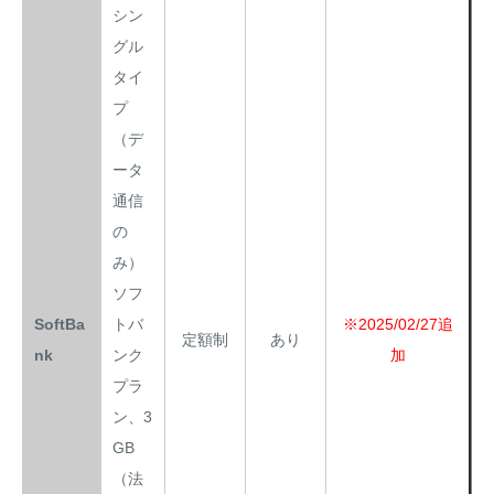
シン
グル
タイ
プ
（デ
ータ
通信
の
み）
ソフ
SoftBa
トバ
※2025/02/27追
定額制
あり
nk
ンク
加
プラ
ン、3
GB
（法