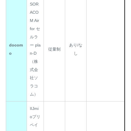
SOR
ACO
M Air
for セ
ルラ
docom
ー pla
あり/な
従量制
o
n-D
し
（株
式会
社ソ
ラコ
ム）
IIJmi
oプリ
ペイ