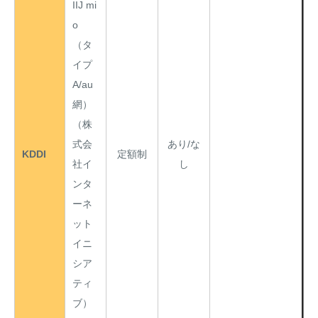
IIJ mi
o
（タ
イプ
A/au
網）
（株
式会
あり/な
KDDI
定額制
社イ
し
ンタ
ーネ
ット
イニ
シア
ティ
ブ）