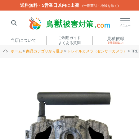
送料無料・5営業日以内に出荷
送料無料・5営業日以内に出荷
(一部商品・地域を除く)
(一部商品・地域を除く)
閉じる
メニュー
ご利用ガイド
見積依頼
当店について
よくある質問
5営業日以内
ホーム
商品カテゴリから選ぶ
トレイルカメラ（センサーカメラ）
TR
人気ワード
楽落くん
ハイトシェルター
侵入禁刺
イノシッシ
いのししくん
TREL4G-R
アニマルネット2300
アニマルセンサー
商品カテゴリから選ぶ
箱わな
（アライグマ・ハ
電気柵
クビシン・ネズミ等）