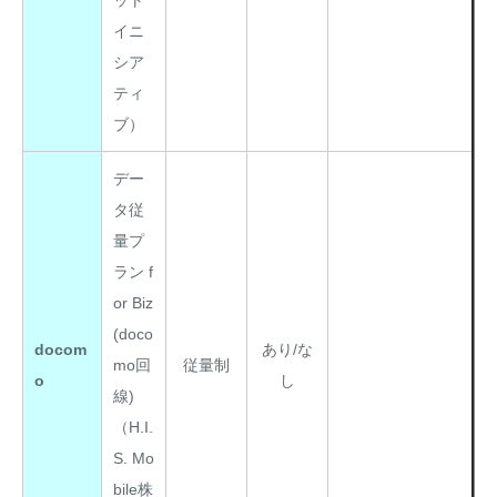
ット
イニ
シア
ティ
ブ）
デー
タ従
量プ
ラン f
or Biz
(doco
docom
あり/な
mo回
従量制
o
し
線)
（H.I.
S. Mo
bile株