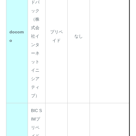
ドパ
ック
（株
式会
docom
プリペ
社イ
なし
o
イド
ンタ
ーネ
ット
イニ
シア
ティ
ブ）
BIC S
IMプ
リペ