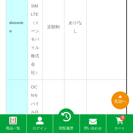
SIM
LTE
docom
（ト
あり/な
定額制
o
ーン
し
モバ
イル
株式
会
社）
OC
Nモ
先頭へ
バイ
ルO
0
NE
商品一覧
ログイン
閲覧履歴
問い合わせ
カート
プリ