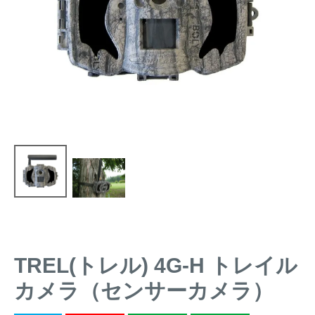
トレイルカメラ
（セン
防獣・防鳥ネット
サーカメラ）
屋外防犯・監視カメ
くくり罠
（イノシシ・
ラ
（SDカード録画）
シカ等）
ICT・IoT機器
（捕獲通
苗木食害防止材
知・遠隔監視）
金網柵
（ワイヤーメッシ
忌避用品
ュ柵等）
箱わな
（イノシシ・シ
漁網
カ・サル等）
TREL(トレル) 4G-H トレイル
対象動物から選ぶ
カメラ（センサーカメラ）
動物の種類から対策商品を選ぶ