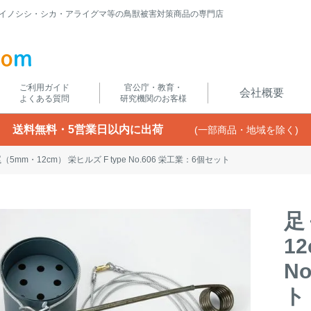
イノシシ・シカ・アライグマ等の鳥獣被害対策商品の専門店
ご利用ガイド
官公庁・教育・
会社概要
よくある質問
研究機関のお客様
送料無料・5営業日以内に出荷
(一部商品・地域を除く)
5mm・12cm） 栄ヒルズ F type No.606 栄工業：6個セット
足
1
N
ト