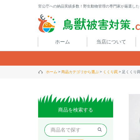
官公庁への納品実績多数！野生動物管理の専門家が厳選した
閉じる
ホーム
当店について
ホーム
商品カテゴリから選ぶ
くくり罠
足くくり罠（
商品を検索する