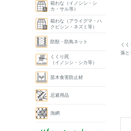
箱わな（イノシシ・シ
カ・サル等）
箱わな（アライグマ・ハ
クビシン・ネズミ等）
防獣・防鳥ネット
くく
落と
くくり罠
（イノシシ・シカ等）
苗木食害防止材
忌避用品
漁網