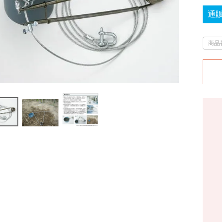
通
商品
狩