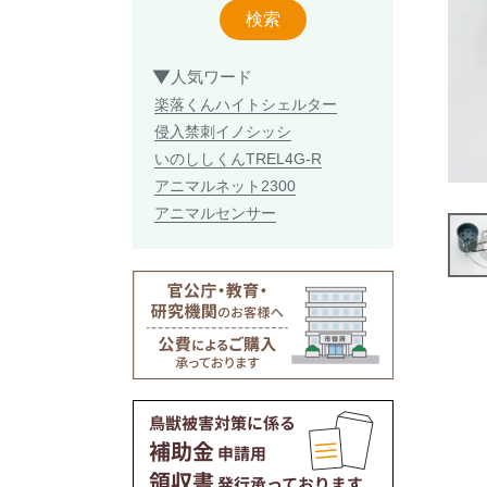
検索
人気ワード
楽落くん
ハイトシェルター
侵入禁刺
イノシッシ
いのししくん
TREL4G-R
アニマルネット2300
アニマルセンサー