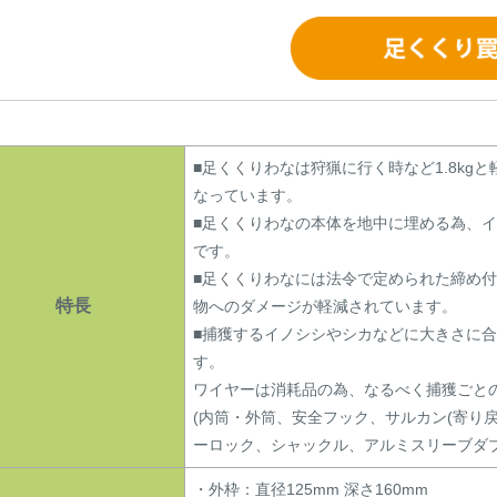
■足くくりわなは狩猟に行く時など1.8k
なっています。
■足くくりわなの本体を地中に埋める為、
です。
■足くくりわなには法令で定められた締め
特長
物へのダメージが軽減されています。
■捕獲するイノシシやシカなどに大きさに
す。
ワイヤーは消耗品の為、なるべく捕獲ごと
(内筒・外筒、安全フック、サルカン(寄り
ーロック、シャックル、アルミスリーブダブ
・外枠：直径125mm 深さ160mm