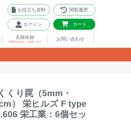
お役立ち資料
閲覧履歴
0
カート
ログイン
見積依頼
お問い合わせ
5営業日以内
にご返答します
くくり罠（5mm・
2cm） 栄ヒルズ F type
o.606 栄工業：6個セッ