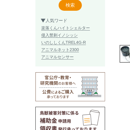
検索
人気ワード
楽落くん
ハイトシェルター
侵入禁刺
イノシッシ
いのししくん
TREL4G-R
アニマルネット2300
アニマルセンサー