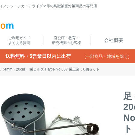
イノシシ・シカ・アライグマ等の鳥獣被害対策商品の専門店
ご利用ガイド
官公庁・教育・
会社概要
よくある質問
研究機関のお客様
送料無料・5営業日以内に出荷
(一部商品・地域を除く)
4mm・20cm） 栄ヒルズ F type No.607 栄工業：6個セット
足
2
N
ト