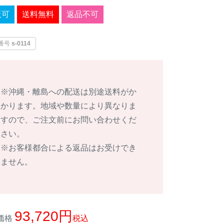
販可
送料無料
返品不可
番号
s-0114
※沖縄・離島への配送は別途送料がか
かります。地域や数量により異なりま
すので、ご注文前にお問い合わせくだ
さい。
※お客様都合による返品はお受けでき
ません。
93,720
価格
税込