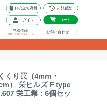
お役立ち資料
閲覧履歴
0
カート
ログイン
見積依頼
お問い合わせ
5営業日以内
にご返答します
くくり罠（4mm・
0cm） 栄ヒルズ F type
o.607 栄工業：6個セッ