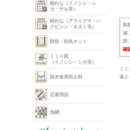
箱わな（イノシシ・シ
カ・サル等）
箱わな（アライグマ・ハ
鳥
クビシン・ネズミ等）
減
間
防獣・防鳥ネット
確
くくり罠
（イノシシ・シカ等）
くく
落と
苗木食害防止材
忌避用品
漁網