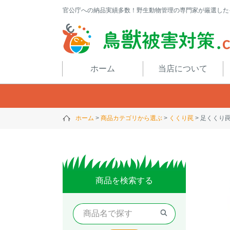
官公庁への納品実績多数！野生動物管理の専門家が厳選した
閉じる
ホーム
当店について
ホーム
商品カテゴリから選ぶ
くくり罠
足くくり罠（
商品を検索する