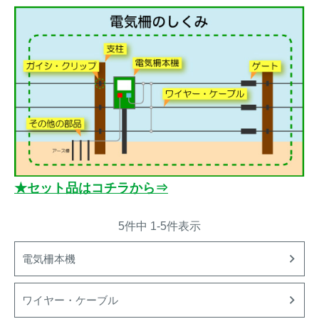
イノシシ対策
キツネ対策
シカ対策
タイワンリス対策
イタチ・テン・
アライグマ対策
マングース対策
サル対策
ヌートリア対策
★セット品はコチラから⇒
クマ対策
ネズミ・モグラ対策
5
件中
1
-
5
件表示
ハクビシン対策
鳥・カラス対策
電気柵本機
ブラックバス・
タヌキ対策
ブルーギル対策
ワイヤー・ケーブル