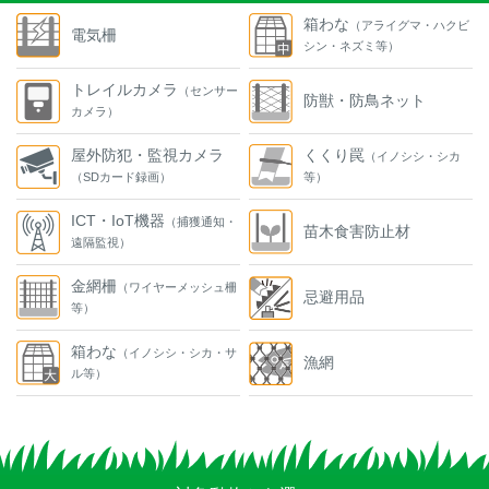
箱わな
（アライグマ・ハクビ
電気柵
シン・ネズミ等）
トレイルカメラ
（センサー
防獣・防鳥ネット
カメラ）
屋外防犯・監視カメラ
くくり罠
（イノシシ・シカ
（SDカード録画）
等）
ICT・IoT機器
（捕獲通知・
苗木食害防止材
遠隔監視）
金網柵
（ワイヤーメッシュ柵
忌避用品
等）
箱わな
（イノシシ・シカ・サ
漁網
ル等）