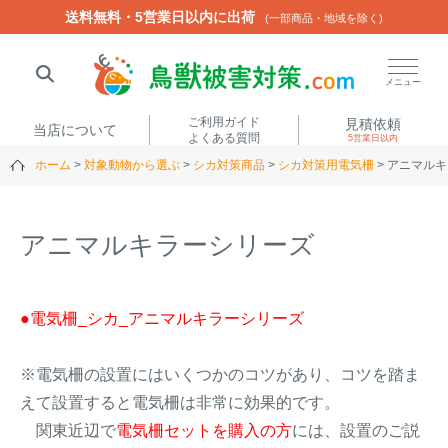
送料無料・5営業日以内に出荷
送料無料・5営業日以内に出荷
(一部商品・地域を除く)
(一部商品・地域を除く)
閉じる
メニュー
ご利用ガイド
見積依頼
当店について
よくある質問
5営業日以内
ホーム
対象動物から選ぶ
シカ対策商品
シカ対策用電気柵
アニマルキ
人気ワード
楽落くん
ハイトシェルター
侵入禁刺
イノシッシ
アニマルキラーシリーズ
いのししくん
TREL4G-R
アニマルネット2300
アニマルセンサー
●電気柵_シカ_アニマルキラーシリーズ
商品カテゴリから選ぶ
※電気柵の設置にはいくつかのコツがあり、コツを踏ま
えて設置すると電気柵は非常に効果的です。
箱わな
（アライグマ・ハ
電気柵
関東近辺で
電気柵セットを購入の方
には、設置のご説
クビシン・ネズミ等）