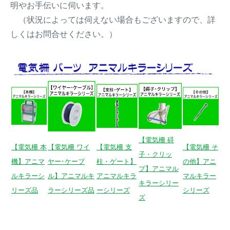
明やお手伝いに伺います。
トレイルカメラ
（セン
防獣・防鳥ネット
（状況によっては伺えない場合もございますので、詳
サーカメラ）
しくはお問合せください。）
屋外防犯・監視カメ
くくり罠
（イノシシ・
ラ
（SDカード録画）
シカ等）
ICT・IoT機器
（捕獲通
苗木食害防止材
知・遠隔監視）
金網柵
（ワイヤーメッシ
忌避用品
ュ柵等）
箱わな
（イノシシ・シ
【電気柵 碍
漁網
【電気柵 本
【電気柵 ワイ
【電気柵 支
【電気柵 そ
カ・サル等）
子・クリッ
機】アニマ
ヤー･ケーブ
柱・ゲート】
の他】アニ
プ】アニマル
ルキラーシ
ル】アニマルキ
アニマルキラ
マルキラー
キラーシリー
リーズ品
ラーシリーズ品
ーシリーズ
シリーズ
対象動物から選ぶ
ズ
動物の種類から対策商品を選ぶ