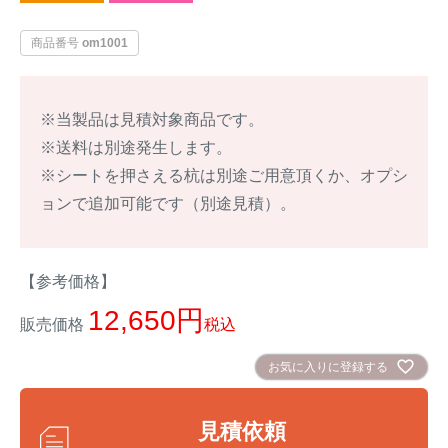
イノシシ対策
キツネ対策
商品番号
om1001
シカ対策
タイワンリス対策
※当製品は見積対象商品です。
イタチ・テン・
※送料は別途発生します。
アライグマ対策
マングース対策
※シートを押さえる杭は別途ご用意頂くか、オプシ
ョンで追加可能です（別途見積）。
サル対策
ヌートリア対策
クマ対策
ネズミ・モグラ対策
【参考価格】
12,650
販売価格
税込
ハクビシン対策
鳥・カラス対策
お気に入りに登録する
ブラックバス・
タヌキ対策
ブルーギル対策
見積依頼