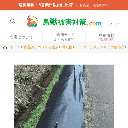
送料無料・5営業日以内に出荷
送料無料・5営業日以内に出荷
(一部商品・地域を除く)
(一部商品・地域を除く)
閉じる
メニュー
ご利用ガイド
見積依頼
当店について
よくある質問
5営業日以内
ホーム
商品カテゴリから選ぶ
電気柵
ゲッターシステム
その他部品
人気ワード
楽落くん
ハイトシェルター
侵入禁刺
イノシッシ
いのししくん
TREL4G-R
アニマルネット2300
アニマルセンサー
商品カテゴリから選ぶ
箱わな
（アライグマ・ハ
電気柵
クビシン・ネズミ等）