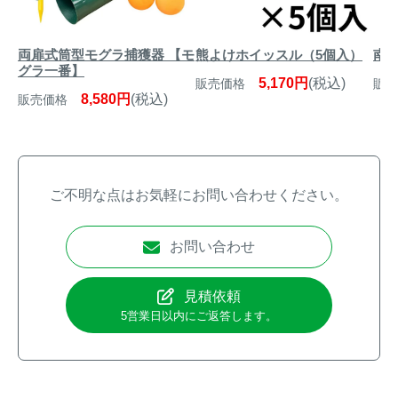
両扉式筒型モグラ捕獲器 【モ
熊よけホイッスル（5個入）
南部
グラ一番】
5,170円
(税込)
販売価格
販売
8,580円
(税込)
販売価格
ご不明な点はお気軽にお問い合わせください。
お問い合わせ
見積依頼
5営業日以内にご返答します。