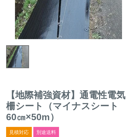
トレイルカメラ
（セン
防獣・防鳥ネット
サーカメラ）
屋外防犯・監視カメ
くくり罠
（イノシシ・
ラ
（SDカード録画）
シカ等）
ICT・IoT機器
（捕獲通
苗木食害防止材
知・遠隔監視）
金網柵
（ワイヤーメッシ
忌避用品
ュ柵等）
箱わな
（イノシシ・シ
漁網
カ・サル等）
【地際補強資材】通電性電気
柵シート（マイナスシート
対象動物から選ぶ
60㎝×50m）
動物の種類から対策商品を選ぶ
見積対応
別途送料