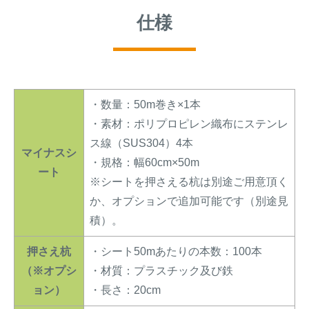
仕様
・数量：50m巻き×1本
・素材：ポリプロピレン織布にステンレ
ス線（SUS304）4本
マイナスシ
・規格：幅60cm×50m
ート
※シートを押さえる杭は別途ご用意頂く
か、オプションで追加可能です（別途見
積）。
押さえ杭
・シート50mあたりの本数：100本
（※オプシ
・材質：プラスチック及び鉄
ョン）
・長さ：20cm