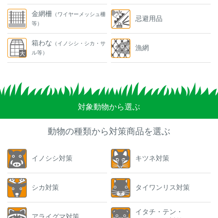
金網柵
（ワイヤーメッシュ柵
忌避用品
等）
箱わな
（イノシシ・シカ・サ
漁網
ル等）
対象動物から選ぶ
動物の種類から対策商品を選ぶ
イノシシ対策
キツネ対策
シカ対策
タイワンリス対策
イタチ・テン・
アライグマ対策