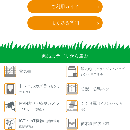
ご利用ガイド
よくある質問
商品カテゴリから選ぶ
箱わな
（アライグマ・ハクビ
電気柵
シン・ネズミ等）
トレイルカメラ
（センサー
防獣・防鳥ネット
カメラ）
屋外防犯・監視カメラ
くくり罠
（イノシシ・シカ
（SDカード録画）
等）
ICT・IoT機器
（捕獲通知・
苗木食害防止材
遠隔監視）