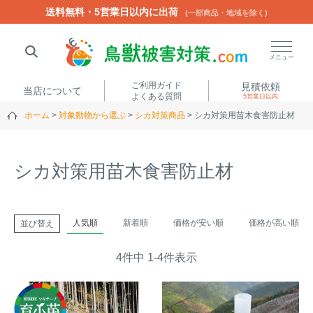
送料無料・5営業日以内に出荷
送料無料・5営業日以内に出荷
(一部商品・地域を除く)
(一部商品・地域を除く)
閉じる
メニュー
ご利用ガイド
見積依頼
当店について
よくある質問
5営業日以内
ホーム
対象動物から選ぶ
シカ対策商品
シカ対策用苗木食害防止材
人気ワード
楽落くん
ハイトシェルター
侵入禁刺
イノシッシ
シカ対策用苗木食害防止材
いのししくん
TREL4G-R
アニマルネット2300
アニマルセンサー
人気順
新着順
価格が安い順
価格が高い順
並び替え
商品カテゴリから選ぶ
4
件中
1
-
4
件表示
箱わな
（アライグマ・ハ
電気柵
クビシン・ネズミ等）