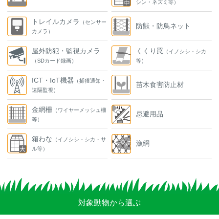
シン・ネズミ等）
トレイルカメラ
（センサー
防獣・防鳥ネット
カメラ）
屋外防犯・監視カメラ
くくり罠
（イノシシ・シカ
（SDカード録画）
等）
ICT・IoT機器
（捕獲通知・
苗木食害防止材
遠隔監視）
金網柵
（ワイヤーメッシュ柵
忌避用品
等）
箱わな
（イノシシ・シカ・サ
漁網
ル等）
対象動物から選ぶ