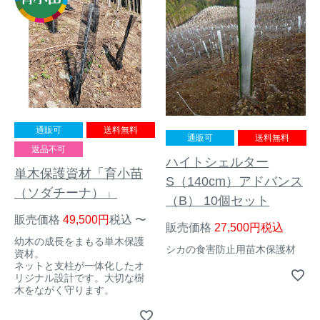
トレイルカメラ
（セン
防獣・防鳥ネット
サーカメラ）
屋外防犯・監視カメ
くくり罠
（イノシシ・
ラ
（SDカード録画）
シカ等）
ICT・IoT機器
（捕獲通
苗木食害防止材
知・遠隔監視）
通販可
送料無料
通販可
送料無料
金網柵
（ワイヤーメッシ
返品不可
忌避用品
ハイトシェルター
ュ柵等）
単木保護資材「育小苗
S（140cm）アドバンス
箱わな
（ソダチーナ）」
（イノシシ・シ
漁網
（B） 10個セット
カ・サル等）
販売価格
49,500
税込
〜
販売価格
27,500
税込
幼木の成長をまもる単木保護
シカの食害防止用苗木保護材
資材。
ネットと支柱が一体化したオ
対象動物から選ぶ
リジナル設計です。大切な樹
木をながく守ります。
動物の種類から対策商品を選ぶ