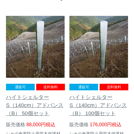
イノシシ対策
キツネ対策
シカ対策
タイワンリス対策
イタチ・テン・
アライグマ対策
マングース対策
サル対策
ヌートリア対策
クマ対策
ネズミ・モグラ対策
通販可
送料無料
通販可
送料無料
ハイトシェルター
ハイトシェルター
ハクビシン対策
鳥・カラス対策
S（140cm）アドバンス
S（140cm）アドバンス
（B） 50個セット
（B） 100個セット
ブラックバス・
タヌキ対策
ブルーギル対策
販売価格
88,000
税込
販売価格
176,000
税込
シカの食害防止用苗木保護材
シカの食害防止用苗木保護材