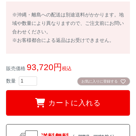
イノシシ対策
キツネ対策
※沖縄・離島への配送は別途送料がかかります。地
域や数量により異なりますので、ご注文前にお問い
シカ対策
タイワンリス対策
合わせください。
※お客様都合による返品はお受けできません。
イタチ・テン・
アライグマ対策
マングース対策
サル対策
ヌートリア対策
93,720
販売価格
税込
お気に入りに登録する
クマ対策
ネズミ・モグラ対策
カートに入れる
ハクビシン対策
鳥・カラス対策
ブラックバス・
タヌキ対策
ブルーギル対策