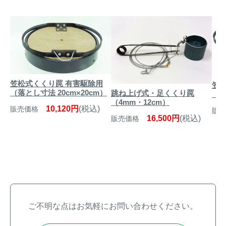
笠松式くくり罠 有害駆除用
笠
（落とし寸法 20cm×20cm）
跳ね上げ式・足くくり罠
（落
（4mm・12cm）
10,120円
(税込)
販売価格
販売
16,500円
(税込)
販売価格
ご不明な点はお気軽にお問い合わせください。