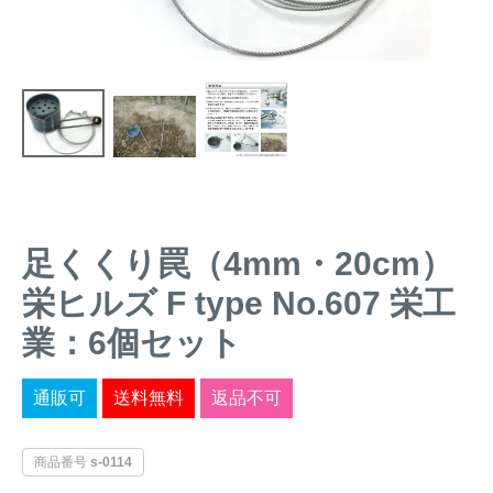
トレイルカメラ
（セン
防獣・防鳥ネット
サーカメラ）
屋外防犯・監視カメ
くくり罠
（イノシシ・
ラ
（SDカード録画）
シカ等）
ICT・IoT機器
（捕獲通
苗木食害防止材
知・遠隔監視）
金網柵
（ワイヤーメッシ
忌避用品
ュ柵等）
足くくり罠（4mm・20cm）
箱わな
栄ヒルズ F type No.607 栄工
（イノシシ・シ
漁網
カ・サル等）
業：6個セット
通販可
送料無料
返品不可
対象動物から選ぶ
商品番号
s-0114
動物の種類から対策商品を選ぶ