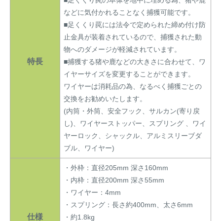
■足くくり罠の本体を地中に埋める為、猪や鹿
などに気付かれることなく捕獲可能です。
■足くくり罠には法令で定められた締め付け防
止金具が装着されているので、捕獲された動
物へのダメージが軽減されています。
特長
■捕獲する猪や鹿などの大きさに合わせて、ワ
イヤーサイズを変更することができます。
ワイヤーは消耗品の為、なるべく捕獲ごとの
交換をお勧めいたします。
(内筒・外筒、安全フック、サルカン(寄り戻
し)、ワイヤーストッパー、スプリング 、ワイ
ヤーロック、シャックル、アルミスリーブダ
ブル、ワイヤー)
・外枠：直径205mm 深さ160mm
・内枠：直径200mm 深さ55mm
・ワイヤー：4mm
・スプリング：長さ約400mm、太さ6mm
仕様
・約1.8kg