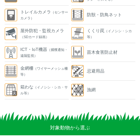
トレイルカメラ
（センサー
防獣・防鳥ネット
カメラ）
屋外防犯・監視カメラ
くくり罠
（イノシシ・シカ
（SDカード録画）
等）
ICT・IoT機器
（捕獲通知・
苗木食害防止材
遠隔監視）
金網柵
（ワイヤーメッシュ柵
忌避用品
等）
箱わな
（イノシシ・シカ・サ
漁網
ル等）
対象動物から選ぶ