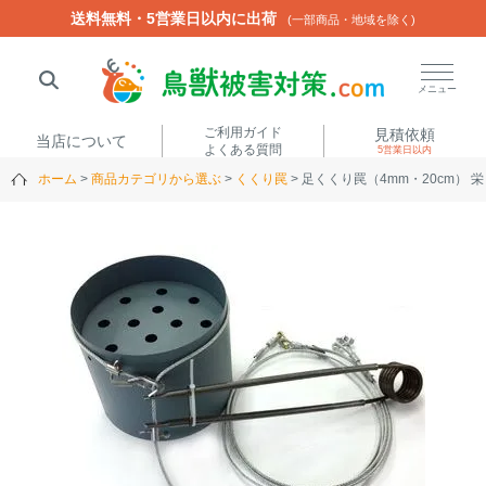
送料無料・5営業日以内に出荷
送料無料・5営業日以内に出荷
(一部商品・地域を除く)
(一部商品・地域を除く)
閉じる
メニュー
ご利用ガイド
見積依頼
当店について
よくある質問
5営業日以内
ホーム
商品カテゴリから選ぶ
くくり罠
足くくり罠（4mm・20cm） 栄ヒル
人気ワード
楽落くん
ハイトシェルター
侵入禁刺
イノシッシ
いのししくん
TREL4G-R
アニマルネット2300
アニマルセンサー
商品カテゴリから選ぶ
箱わな
（アライグマ・ハ
電気柵
クビシン・ネズミ等）