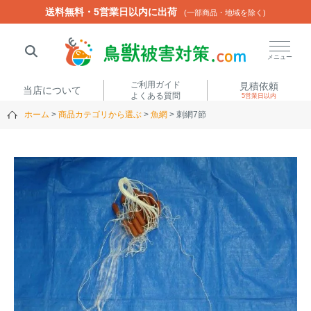
送料無料・5営業日以内に出荷
送料無料・5営業日以内に出荷
(一部商品・地域を除く)
(一部商品・地域を除く)
閉じる
メニュー
ご利用ガイド
見積依頼
当店について
よくある質問
5営業日以内
ホーム
商品カテゴリから選ぶ
魚網
刺網7節
人気ワード
楽落くん
ハイトシェルター
侵入禁刺
イノシッシ
いのししくん
TREL4G-R
アニマルネット2300
アニマルセンサー
商品カテゴリから選ぶ
箱わな
（アライグマ・ハ
電気柵
クビシン・ネズミ等）