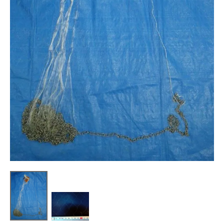
トレイルカメラ
（セン
防獣・防鳥ネット
サーカメラ）
屋外防犯・監視カメ
くくり罠
（イノシシ・
ラ
（SDカード録画）
シカ等）
ICT・IoT機器
（捕獲通
苗木食害防止材
知・遠隔監視）
金網柵
（ワイヤーメッシ
忌避用品
ュ柵等）
箱わな
（イノシシ・シ
漁網
カ・サル等）
対象動物から選ぶ
動物の種類から対策商品を選ぶ