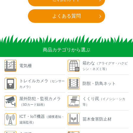
よくある質問
商品カテゴリから選ぶ
箱わな
（アライグマ・ハクビ
電気柵
シン・ネズミ等）
トレイルカメラ
（センサー
防獣・防鳥ネット
カメラ）
屋外防犯・監視カメラ
くくり罠
（イノシシ・シカ
（SDカード録画）
等）
ICT・IoT機器
（捕獲通知・
苗木食害防止材
遠隔監視）