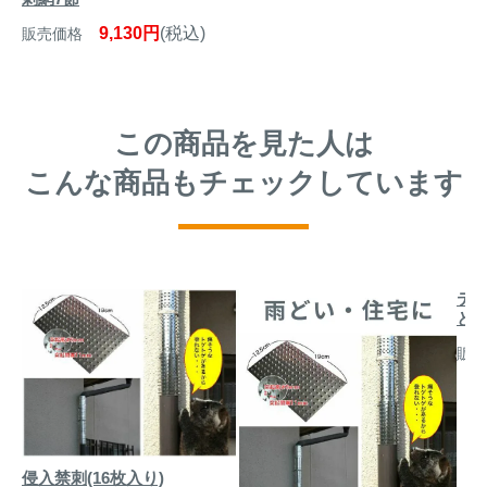
9,130円
(税込)
販売価格
この商品を見た人は
こんな商品もチェックしています
テス
と
販売
侵入禁刺(16枚入り)