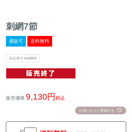
イノシシ対策
キツネ対策
刺網7節
シカ対策
タイワンリス対策
通販可
送料無料
イタチ・テン・
アライグマ対策
マングース対策
商品番号
hs0004
サル対策
ヌートリア対策
クマ対策
ネズミ・モグラ対策
9,130
販売価格
税込
ハクビシン対策
鳥・カラス対策
お気に入りに登録する
ブラックバス・
タヌキ対策
ブルーギル対策