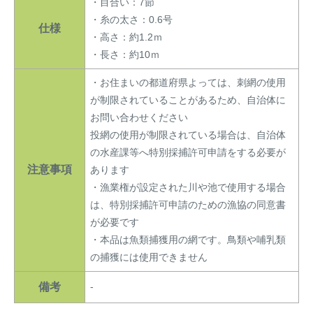
・目合い：7節
・糸の太さ：0.6号
仕様
・高さ：約1.2ｍ
・長さ：約10ｍ
・お住まいの都道府県よっては、刺網の使用
が制限されていることがあるため、自治体に
お問い合わせください
投網の使用が制限されている場合は、自治体
の水産課等へ特別採捕許可申請をする必要が
注意事項
あります
・漁業権が設定された川や池で使用する場合
は、特別採捕許可申請のための漁協の同意書
が必要です
・本品は魚類捕獲用の網です。鳥類や哺乳類
の捕獲には使用できません
備考
-