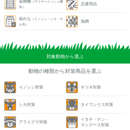
金網柵
（ワイヤーメッシュ柵
忌避用品
等）
箱わな
（イノシシ・シカ・サ
漁網
ル等）
対象動物から選ぶ
動物の種類から対策商品を選ぶ
イノシシ対策
キツネ対策
シカ対策
タイワンリス対策
イタチ・テン・
アライグマ対策
マングース対策