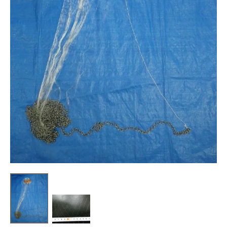
トレイルカメラ
（セン
防獣・防鳥ネット
サーカメラ）
屋外防犯・監視カメ
くくり罠
（イノシシ・
ラ
（SDカード録画）
シカ等）
ICT・IoT機器
（捕獲通
苗木食害防止材
知・遠隔監視）
金網柵
（ワイヤーメッシ
忌避用品
ュ柵等）
箱わな
（イノシシ・シ
漁網
カ・サル等）
対象動物から選ぶ
動物の種類から対策商品を選ぶ