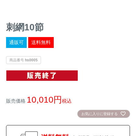
イノシシ対策
キツネ対策
刺網10節
シカ対策
タイワンリス対策
通販可
送料無料
イタチ・テン・
アライグマ対策
マングース対策
商品番号
hs0005
サル対策
ヌートリア対策
クマ対策
ネズミ・モグラ対策
10,010
販売価格
税込
ハクビシン対策
鳥・カラス対策
お気に入りに登録する
ブラックバス・
タヌキ対策
ブルーギル対策