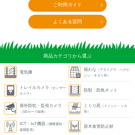
ご利用ガイド
よくある質問
商品カテゴリから選ぶ
箱わな
（アライグマ・ハクビ
電気柵
シン・ネズミ等）
トレイルカメラ
（センサー
防獣・防鳥ネット
カメラ）
屋外防犯・監視カメラ
くくり罠
（イノシシ・シカ
（SDカード録画）
等）
ICT・IoT機器
（捕獲通知・
苗木食害防止材
遠隔監視）