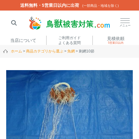
送料無料・5営業日以内に出荷
送料無料・5営業日以内に出荷
(一部商品・地域を除く)
(一部商品・地域を除く)
閉じる
メニュー
ご利用ガイド
見積依頼
当店について
よくある質問
5営業日以内
ホーム
商品カテゴリから選ぶ
魚網
刺網10節
人気ワード
楽落くん
ハイトシェルター
侵入禁刺
イノシッシ
いのししくん
TREL4G-R
アニマルネット2300
アニマルセンサー
商品カテゴリから選ぶ
箱わな
（アライグマ・ハ
電気柵
クビシン・ネズミ等）