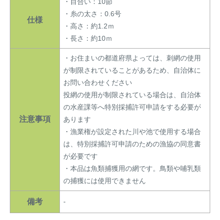
・目合い：10節
・糸の太さ：0.6号
仕様
・高さ：約1.2ｍ
・長さ：約10ｍ
・お住まいの都道府県よっては、刺網の使用
が制限されていることがあるため、自治体に
お問い合わせください
投網の使用が制限されている場合は、自治体
の水産課等へ特別採捕許可申請をする必要が
注意事項
あります
・漁業権が設定された川や池で使用する場合
は、特別採捕許可申請のための漁協の同意書
が必要です
・本品は魚類捕獲用の網です。鳥類や哺乳類
の捕獲には使用できません
備考
-