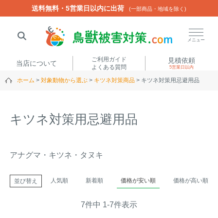
送料無料・5営業日以内に出荷
送料無料・5営業日以内に出荷
(一部商品・地域を除く)
(一部商品・地域を除く)
閉じる
メニュー
ご利用ガイド
見積依頼
当店について
よくある質問
5営業日以内
ホーム
対象動物から選ぶ
キツネ対策商品
キツネ対策用忌避用品
人気ワード
楽落くん
ハイトシェルター
侵入禁刺
イノシッシ
キツネ対策用忌避用品
いのししくん
TREL4G-R
アニマルネット2300
アニマルセンサー
アナグマ・キツネ・タヌキ
商品カテゴリから選ぶ
人気順
新着順
価格が安い順
価格が高い順
並び替え
箱わな
（アライグマ・ハ
7
件中
1
-
7
件表示
電気柵
クビシン・ネズミ等）