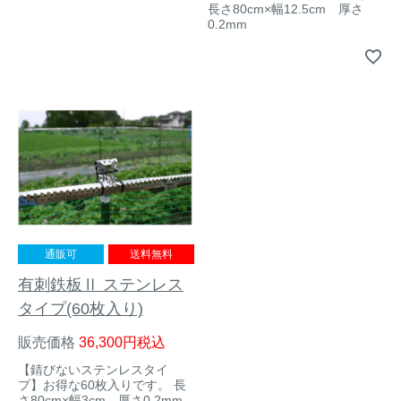
長さ80cm×幅12.5cm 厚さ
0.2mm
通販可
送料無料
有刺鉄板Ⅱ ステンレス
タイプ(60枚入り)
販売価格
36,300
税込
【錆びないステンレスタイ
プ】お得な60枚入りです。 長
さ80cm×幅3cm 厚さ0.2mm