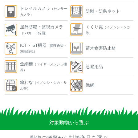
トレイルカメラ
（センサー
防獣・防鳥ネット
カメラ）
屋外防犯・監視カメラ
くくり罠
（イノシシ・シカ
（SDカード録画）
等）
ICT・IoT機器
（捕獲通知・
苗木食害防止材
遠隔監視）
金網柵
（ワイヤーメッシュ柵
忌避用品
等）
箱わな
（イノシシ・シカ・サ
漁網
ル等）
対象動物から選ぶ