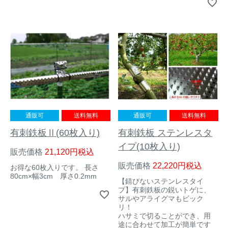
アナグマ対策
閉じる
通販可
送料無料
通販可
送料無料
有刺鉄板 ステンレスタ
有刺鉄板Ⅱ(60枚入り)
イプ(10枚入り)
販売価格
21,120
税込
販売価格
22,220
税込
お得な60枚入りです。 長さ
80cm×幅3cm 厚さ0.2mm
【錆びないステンレスタイ
プ】有刺鉄板の鋭いトゲに、
サルやアライグマもビック
リ！
ハサミで切ることができ、用
途に合わせて加工が簡単です