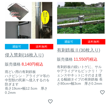
トレイルカメラ
（セン
防獣・防鳥ネット
サーカメラ）
屋外防犯・監視カメ
くくり罠
（イノシシ・
ラ
（SDカード録画）
シカ等）
ICT・IoT機器
（捕獲通
苗木食害防止材
知・遠隔監視）
通販可
送料無料
通販可
送料無料
有刺鉄板Ⅱ(30枚入り)
金網柵
（ワイヤーメッシ
忌避用品
侵入禁刺(16枚入り)
ュ柵等）
販売価格
11,550
税込
販売価格
8,140
税込
箱わな
（イノシシ・シ
有刺鉄板の鋭いトゲに、サル
漁網
カ・サル等）
やアライグマもビックリ！ フ
雨どい用の有刺鉄板
ェンスやネットにそのまま使
ハクビシン・アライグマ等の
える幅細タイプの有刺鉄板 長
中型獣の民家へ侵入するのを
さ80cm×幅3cm 厚さ0.2mm
防ぎます
長さ19cm×幅12.5cm 厚さ
対象動物から選ぶ
0.2mm
動物の種類から対策商品を選ぶ