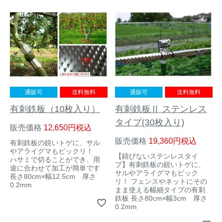
イノシシ対策
キツネ対策
シカ対策
タイワンリス対策
イタチ・テン・
アライグマ対策
マングース対策
通販可
送料無料
通販可
送料無料
サル対策
ヌートリア対策
有刺鉄板（10枚入り）
有刺鉄板Ⅱ ステンレス
タイプ(30枚入り)
販売価格
12,650
税込
クマ対策
ネズミ・モグラ対策
販売価格
19,360
税込
有刺鉄板の鋭いトゲに、サル
やアライグマもビックリ！
【錆びないステンレスタイ
ハサミで切ることができ、用
プ】有刺鉄板の鋭いトゲに、
ハクビシン対策
鳥・カラス対策
途に合わせて加工が簡単です
サルやアライグマもビック
長さ80cm×幅12.5cm 厚さ
リ！ フェンスやネットにその
0.2mm
まま使える幅細タイプの有刺
ブラックバス・
タヌキ対策
鉄板 長さ80cm×幅3cm 厚さ
ブルーギル対策
0.2mm