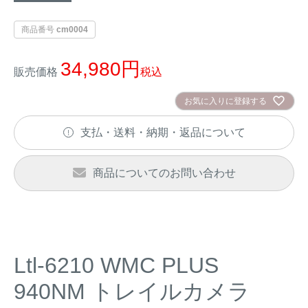
イノシシ対策
キツネ対策
商品番号
cm0004
シカ対策
タイワンリス対策
34,980
販売価格
税込
イタチ・テン・
アライグマ対策
お気に入りに登録する
マングース対策
支払・送料・納期・返品について
サル対策
ヌートリア対策
商品についてのお問い合わせ
クマ対策
ネズミ・モグラ対策
ハクビシン対策
鳥・カラス対策
ブラックバス・
Ltl-6210 WMC PLUS
タヌキ対策
ブルーギル対策
940NM トレイルカメラ
アナグマ対策