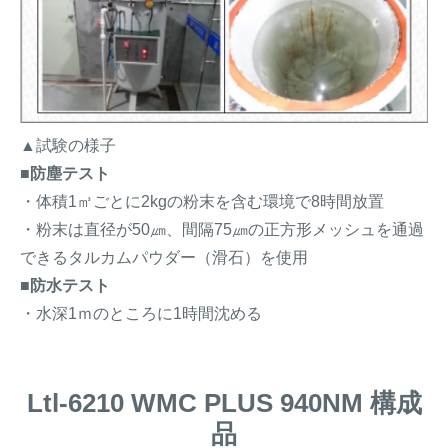
▲試験の様子
■防塵テスト
・体積1㎥ごとに2kgの粉末を含む環境で8時間放置
・粉末は直径が50㎛、間隔75㎛の正方形メッシュを通過
できるタルカムパウダー（滑石）を使用
■防水テスト
・水深1ｍのところに1時間沈める
Ltl-6210 WMC PLUS 940NM 構成
品