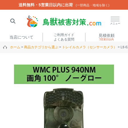
送料無料・5営業日以内に出荷
送料無料・5営業日以内に出荷
(一部商品・地域を除く)
(一部商品・地域を除く)
閉じる
メニュー
ご利用ガイド
見積依頼
当店について
よくある質問
5営業日以内
ホーム
商品カテゴリから選ぶ
トレイルカメラ（センサーカメラ）
Lt
人気ワード
楽落くん
ハイトシェルター
侵入禁刺
イノシッシ
いのししくん
TREL4G-R
アニマルネット2300
アニマルセンサー
商品カテゴリから選ぶ
箱わな
（アライグマ・ハ
電気柵
クビシン・ネズミ等）