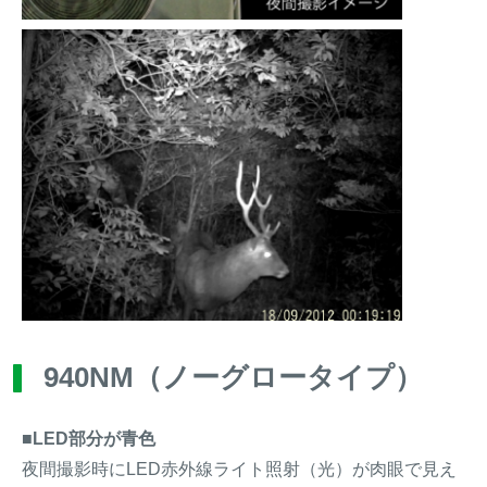
940NM（ノーグロータイプ）
■LED部分が青色
夜間撮影時にLED赤外線ライト照射（光）が肉眼で見え