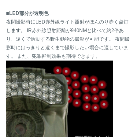
■LED部分が透明色
夜間撮影時にLED赤外線ライト照射がほんのり赤く点灯
します。 IR赤外線照射距離が940NMと比べて約2倍あ
り、遠くで活動する野生動物の撮影が可能です。 夜間撮
影時にはっきりと遠くまで撮影したい場合に適していま
す。 また、犯罪抑制効果も期待できます。