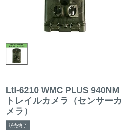
トレイルカメラ
（セン
防獣・防鳥ネット
サーカメラ）
屋外防犯・監視カメ
くくり罠
（イノシシ・
ラ
（SDカード録画）
シカ等）
ICT・IoT機器
（捕獲通
苗木食害防止材
知・遠隔監視）
金網柵
（ワイヤーメッシ
忌避用品
ュ柵等）
箱わな
（イノシシ・シ
漁網
カ・サル等）
Ltl-6210 WMC PLUS 940NM
トレイルカメラ（センサーカ
対象動物から選ぶ
メラ）
動物の種類から対策商品を選ぶ
販売終了