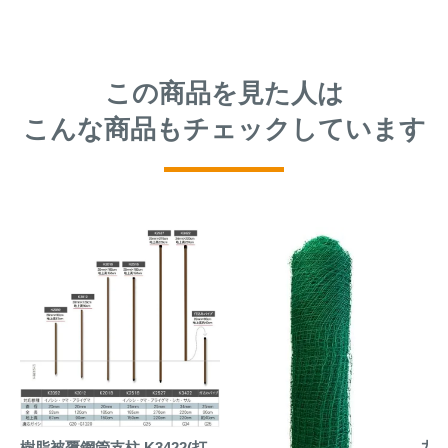
この商品を見た人は
こんな商品もチェックしています
ガイ
樹脂被覆鋼管支柱 K3422(打