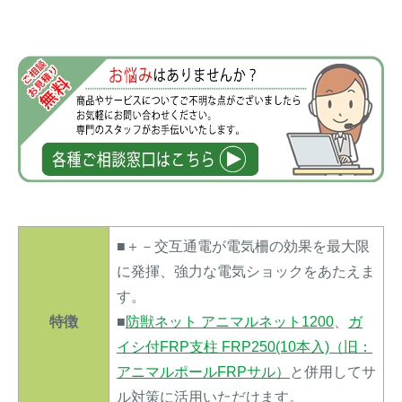
アナグマ対策
閉じる
■＋－交互通電が電気柵の効果を最大限
に発揮、強力な電気ショックをあたえま
す。
特徴
■
防獣ネット アニマルネット1200
、
ガ
イシ付FRP支柱 FRP250(10本入)（旧：
アニマルポールFRPサル）
と併用してサ
ル対策に活用いただけます。