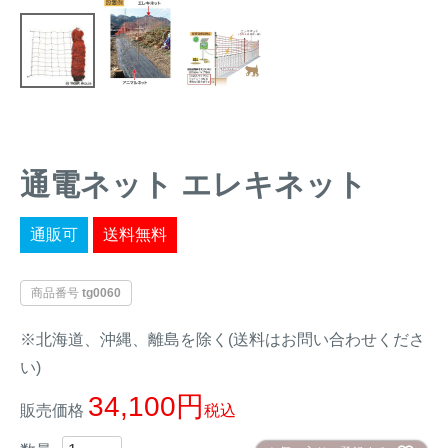
トレイルカメラ
（セン
防獣・防鳥ネット
サーカメラ）
屋外防犯・監視カメ
くくり罠
（イノシシ・
ラ
（SDカード録画）
シカ等）
ICT・IoT機器
（捕獲通
苗木食害防止材
知・遠隔監視）
通電ネット エレキネット
金網柵
（ワイヤーメッシ
忌避用品
ュ柵等）
通販可
送料無料
箱わな
（イノシシ・シ
漁網
カ・サル等）
商品番号
tg0060
※北海道、沖縄、離島を除く(送料はお問い合わせくださ
い)
対象動物から選ぶ
34,100
販売価格
税込
動物の種類から対策商品を選ぶ