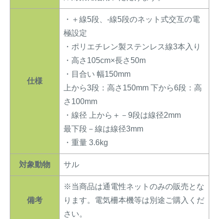
・＋線5段、-線5段のネット式交互の電
極設定
・ポリエチレン製ステンレス線3本入り
・高さ105cm×長さ50m
・目合い 幅150mm
仕様
上から3段：高さ150mm 下から6段：高
さ100mm
・線径 上から＋－9段は線径2mm
最下段－線は線径3mm
・重量 3.6kg
対象動物
サル
※当商品は通電性ネットのみの販売とな
備考
ります。電気柵本機等は別途ご購入くだ
さい。