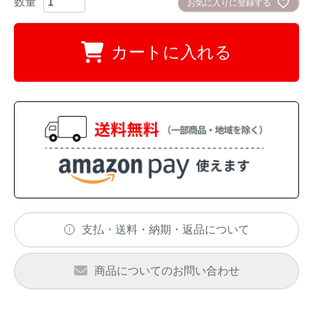
お気に入りに登録する
イノシシ対策
キツネ対策
カートに入れる
シカ対策
タイワンリス対策
イタチ・テン・
アライグマ対策
マングース対策
サル対策
ヌートリア対策
クマ対策
ネズミ・モグラ対策
支払・送料・納期・返品について
ハクビシン対策
鳥・カラス対策
ブラックバス・
商品についてのお問い合わせ
タヌキ対策
ブルーギル対策