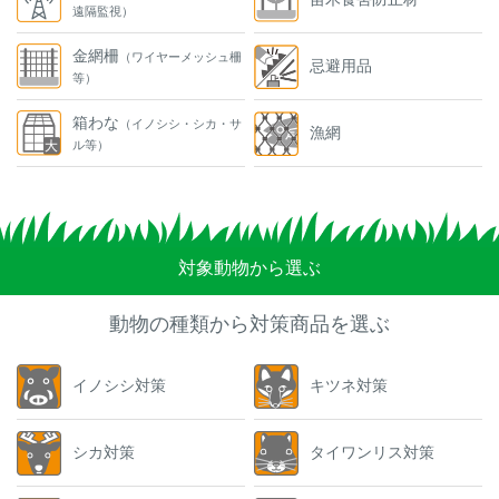
遠隔監視）
金網柵
（ワイヤーメッシュ柵
忌避用品
等）
箱わな
（イノシシ・シカ・サ
漁網
ル等）
対象動物から選ぶ
動物の種類から対策商品を選ぶ
イノシシ対策
キツネ対策
シカ対策
タイワンリス対策