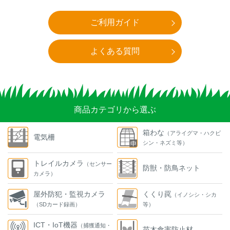
ご利用ガイド
よくある質問
商品カテゴリから選ぶ
箱わな
（アライグマ・ハクビ
電気柵
シン・ネズミ等）
トレイルカメラ
（センサー
防獣・防鳥ネット
カメラ）
屋外防犯・監視カメラ
くくり罠
（イノシシ・シカ
（SDカード録画）
等）
ICT・IoT機器
（捕獲通知・
苗木食害防止材