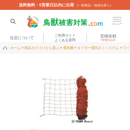
送料無料・5営業日以内に出荷
送料無料・5営業日以内に出荷
(一部商品・地域を除く)
(一部商品・地域を除く)
閉じる
メニュー
ご利用ガイド
見積依頼
当店について
よくある質問
5営業日以内
ホーム
商品カテゴリから選ぶ
電気柵
タイガー電気さくシステム
ワイ
人気ワード
楽落くん
ハイトシェルター
侵入禁刺
イノシッシ
いのししくん
TREL4G-R
アニマルネット2300
アニマルセンサー
商品カテゴリから選ぶ
箱わな
（アライグマ・ハ
電気柵
クビシン・ネズミ等）