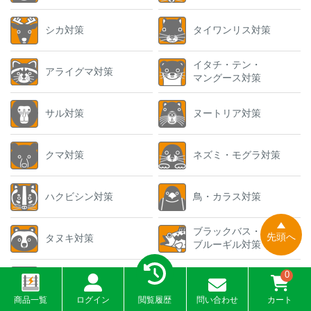
シカ対策
タイワンリス対策
イタチ・テン・
アライグマ対策
マングース対策
サル対策
ヌートリア対策
クマ対策
ネズミ・モグラ対策
ハクビシン対策
鳥・カラス対策
ブラックバス・
先頭へ
タヌキ対策
ブルーギル対策
0
アナグマ対策
商品一覧
ログイン
閲覧履歴
問い合わせ
カート