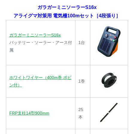
ガラガーミニソーラーS16x
アライグマ対策用 電気柵100mセット［4段張り］
ガラガーミニソーラーS16x
バッテリー・ソーラー・アース付
1台
属
ホワイトワイヤー（400m巻 ボビ
1巻
ン付）
25
FRP支柱14型900mm
本