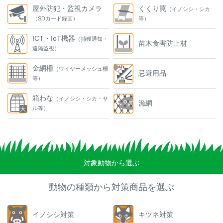
屋外防犯・監視カメラ
くくり罠
（イノシシ・シカ
（SDカード録画）
等）
ICT・IoT機器
（捕獲通知・
苗木食害防止材
遠隔監視）
金網柵
（ワイヤーメッシュ柵
忌避用品
等）
箱わな
（イノシシ・シカ・サ
漁網
ル等）
対象動物から選ぶ
動物の種類から対策商品を選ぶ
イノシシ対策
キツネ対策