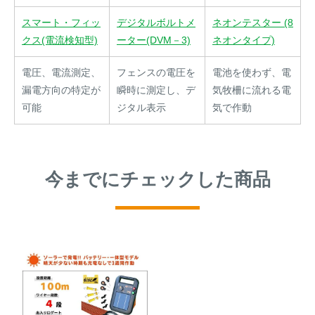
スマート・フィッ
デジタルボルトメ
ネオンテスター (8
クス(電流検知型)
ーター(DVM－3)
ネオンタイプ)
電圧、電流測定、
フェンスの電圧を
電池を使わず、電
漏電方向の特定が
瞬時に測定し、デ
気牧柵に流れる電
可能
ジタル表示
気で作動
今までにチェックした商品