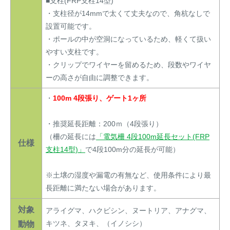
■支柱(FRP支柱14型)
・支柱径が14mmで太くて丈夫なので、角杭なしで
設置可能です。
・ポールの中が空洞になっているため、軽くて扱い
やすい支柱です。
・クリップでワイヤーを留めるため、段数やワイヤ
ーの高さが自由に調整できます。
・
100m 4段張り、ゲート1ヶ所
・推奨延長距離：200ｍ（4段張り）
（柵の延長には
「電気柵 4段100m延長セット(FRP
仕様
支柱14型)」
で4段100m分の延長が可能）
※土壌の湿度や漏電の有無など、使用条件により最
長距離に満たない場合があります。
対象
アライグマ、ハクビシン、ヌートリア、アナグマ、
キツネ、タヌキ、（イノシシ）
動物