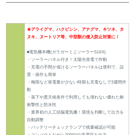
★アライグマ、ハクビシン、アナグマ、キツネ、タ
ヌキ、ヌートリア等、中型獣の侵入防止対策に！
■電気柵本機(ガラガーミニソーラーS16X)
・ソーラーパネル付き！太陽光発電で作動
・充電の手間が省けるソーラーパネルは便利で、設
置・操作も簡単
・梅雨など発電量が少ない時期も充電なしで3週間作
動
・落下や悪天候条件で利用しても壊れない優れた耐
衝撃性と防水性
・業界初の人工頭脳電気柵！環境を判断して出力を
自動調整
・バッテリーチェックランプで残量確認が可能
・コンパクトながら7000Vの高電圧を出力