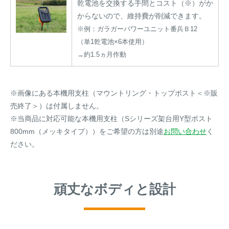
乾電池を交換する手間とコスト（※）がか
からないので、維持費が削減できます。
※例：ガラガーパワーユニット番兵Ｂ12
（単1乾電池×6本使用）
→約1.5ヵ月作動
※画像にある本機用支柱（マウントリング・トップポスト＜※販
売終了＞）は付属しません。
※当商品に対応可能な本機用支柱（Sシリーズ架台用Y型ポスト
800mm（メッキタイプ））をご希望の方は別途
お問い合わせ
く
ださい。
頑丈なボディと設計