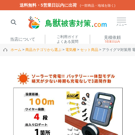
送料無料・5営業日以内に出荷
送料無料・5営業日以内に出荷
(一部商品・地域を除く)
(一部商品・地域を除く)
閉じる
メニュー
ご利用ガイド
見積依頼
当店について
よくある質問
5営業日以内
ホーム
商品カテゴリから選ぶ
電気柵
セット商品
アライグマ対策用 電
人気ワード
楽落くん
ハイトシェルター
侵入禁刺
イノシッシ
いのししくん
TREL4G-R
アニマルネット2300
アニマルセンサー
商品カテゴリから選ぶ
箱わな
（アライグマ・ハ
電気柵
クビシン・ネズミ等）