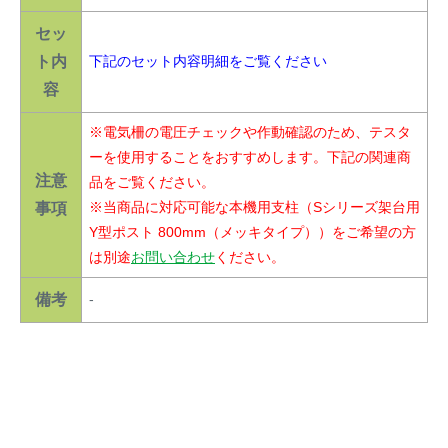
セッ
ト内
下記のセット内容明細をご覧ください
容
※電気柵の電圧チェックや作動確認のため、テスタ
ーを使用することをおすすめします。下記の関連商
注意
品をご覧ください。
※当商品に対応可能な本機用支柱（Sシリーズ架台用
事項
Y型ポスト 800mm（メッキタイプ））をご希望の方
は別途
お問い合わせ
ください。
備考
-