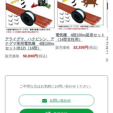
電気柵 4段100m延長セット
ア
アライグマ、ハクビシン、ア
（14型支柱用）
ナ
ナグマ等用電気柵 4段100m
20
販売価格
22,330円
(税込)
セット(B12)（14型）
ラガ
販売価格
50,930円
(税込)
販売
ご不明な点はお気軽にお問い合わせください。
お問い合わせ