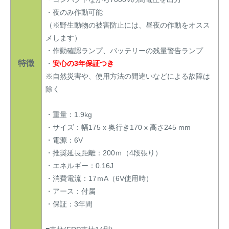
・夜のみ作動可能
（※野生動物の被害防止には、昼夜の作動をオスス
メします）
・作動確認ランプ、バッテリーの残量警告ランプ
特徴
・
安心の3年保証つき
※自然災害や、使用方法の間違いなどによる故障は
除く
・重量：1.9kg
・サイズ：幅175 x 奥行き170 x 高さ245 mm
・電源：6V
・推奨延長距離：200ｍ（4段張り）
・エネルギー：0.16J
・消費電流：17ｍA（6V使用時）
・アース：付属
・保証：3年間