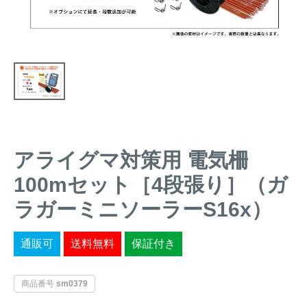
トレイルカメラ
（セン
防獣・防鳥ネット
サーカメラ）
屋外防犯・監視カメ
くくり罠
（イノシシ・
ラ
（SDカード録画）
シカ等）
ICT・IoT機器
（捕獲通
苗木食害防止材
知・遠隔監視）
金網柵
（ワイヤーメッシ
忌避用品
アライグマ対策用 電気柵
ュ柵等）
100mセット［4段張り］（ガ
箱わな
（イノシシ・シ
漁網
カ・サル等）
ラガーミニソーラーS16x）
通販可
送料無料
保証付き
対象動物から選ぶ
商品番号
sm0379
動物の種類から対策商品を選ぶ