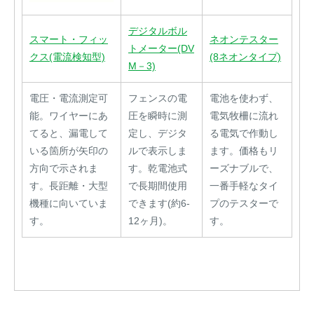
デジタルボル
スマート・フィッ
ネオンテスター
トメーター(DV
クス(電流検知型)
(8ネオンタイプ)
M－3)
電圧・電流測定可
フェンスの電
電池を使わず、
能。ワイヤーにあ
圧を瞬時に測
電気牧柵に流れ
てると、漏電して
定し、デジタ
る電気で作動し
いる箇所が矢印の
ルで表示しま
ます。価格もリ
方向で示されま
す。乾電池式
ーズナブルで、
す。長距離・大型
で長期間使用
一番手軽なタイ
機種に向いていま
できます(約6-
プのテスターで
す。
12ヶ月)。
す。