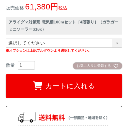
61,380
販売価格
税込
イノシシ対策
キツネ対策
アライグマ対策用 電気柵100mセット［4段張り］（ガラガー
シカ対策
タイワンリス対策
ミニソーラーS16x）
イタチ・テン・
アライグマ対策
マングース対策
※オプションは上記プルダウンより選択してください。
サル対策
ヌートリア対策
お気に入りに登録する
クマ対策
ネズミ・モグラ対策
カートに入れる
ハクビシン対策
鳥・カラス対策
ブラックバス・
タヌキ対策
ブルーギル対策