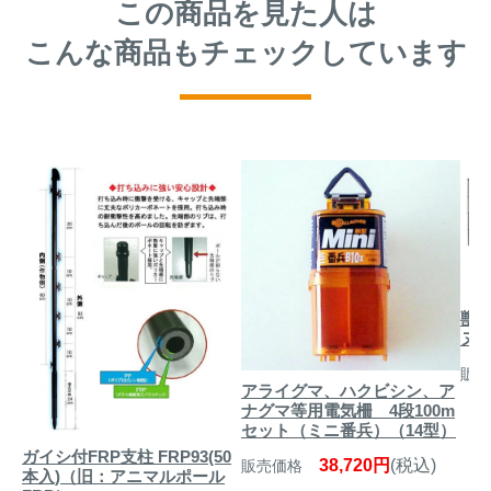
この商品を見た人は
こんな商品もチェックしています
獣
ヌ」
販売
アライグマ、ハクビシン、ア
ナグマ等用電気柵 4段100m
セット（ミニ番兵）（14型）
ガイシ付FRP支柱 FRP93(50
38,720円
(税込)
販売価格
本入)（旧：アニマルポール