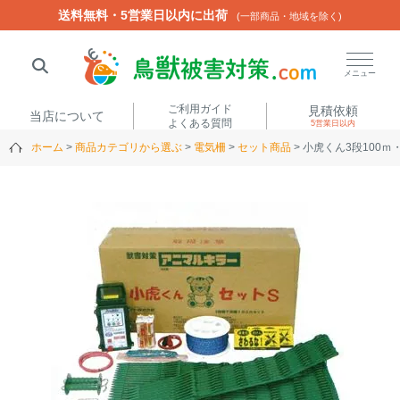
送料無料・5営業日以内に出荷
送料無料・5営業日以内に出荷
(一部商品・地域を除く)
(一部商品・地域を除く)
閉じる
メニュー
ご利用ガイド
見積依頼
当店について
よくある質問
5営業日以内
ホーム
商品カテゴリから選ぶ
電気柵
セット商品
小虎くん3段100
人気ワード
楽落くん
ハイトシェルター
侵入禁刺
イノシッシ
いのししくん
TREL4G-R
アニマルネット2300
アニマルセンサー
商品カテゴリから選ぶ
箱わな
（アライグマ・ハ
電気柵
クビシン・ネズミ等）