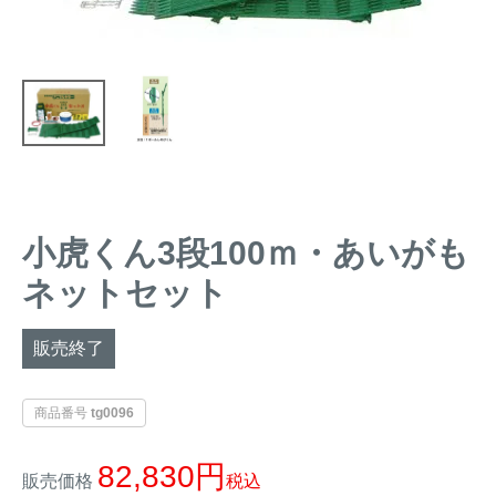
トレイルカメラ
（セン
防獣・防鳥ネット
サーカメラ）
屋外防犯・監視カメ
くくり罠
（イノシシ・
ラ
（SDカード録画）
シカ等）
ICT・IoT機器
（捕獲通
苗木食害防止材
知・遠隔監視）
金網柵
（ワイヤーメッシ
忌避用品
小虎くん3段100ｍ・あいがも
ュ柵等）
ネットセット
箱わな
（イノシシ・シ
漁網
カ・サル等）
販売終了
対象動物から選ぶ
商品番号
tg0096
82,830
動物の種類から対策商品を選ぶ
販売価格
税込