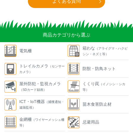
よくある質問
商品カテゴリから選ぶ
箱わな
（アライグマ・ハクビ
電気柵
シン・ネズミ等）
トレイルカメラ
（センサー
防獣・防鳥ネット
カメラ）
屋外防犯・監視カメラ
くくり罠
（イノシシ・シカ
（SDカード録画）
等）
ICT・IoT機器
（捕獲通知・
苗木食害防止材
遠隔監視）
金網柵
（ワイヤーメッシュ柵
忌避用品
等）