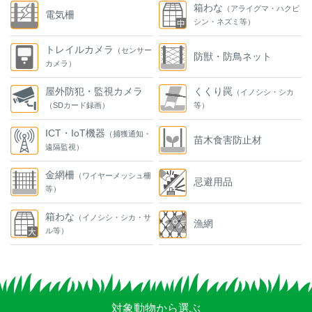
箱わな
（アライグマ・ハクビ
電気柵
シン・ネズミ等）
トレイルカメラ
（センサー
防獣・防鳥ネット
カメラ）
屋外防犯・監視カメラ
くくり罠
（イノシシ・シカ
（SDカード録画）
等）
ICT・IoT機器
（捕獲通知・
苗木食害防止材
遠隔監視）
金網柵
（ワイヤーメッシュ柵
忌避用品
等）
箱わな
（イノシシ・シカ・サ
漁網
ル等）
対象動物から選ぶ