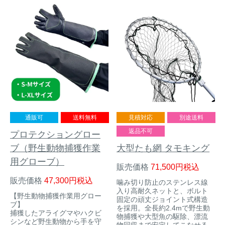
トレイルカメラ
（セン
防獣・防鳥ネット
サーカメラ）
屋外防犯・監視カメ
くくり罠
（イノシシ・
ラ
（SDカード録画）
シカ等）
ICT・IoT機器
（捕獲通
苗木食害防止材
知・遠隔監視）
金網柵
（ワイヤーメッシ
忌避用品
ュ柵等）
通販可
送料無料
見積対応
別途送料
返品不可
プロテクショングロー
箱わな
（イノシシ・シ
漁網
カ・サル等）
ブ（野生動物捕獲作業
大型たも網 タモキング
用グローブ）
販売価格
71,500
税込
販売価格
47,300
税込
噛み切り防止のステンレス線
対象動物から選ぶ
入り高耐久ネットと、ボルト
【野生動物捕獲作業用グロー
固定の頑丈ジョイント式構造
ブ】
を採用。全長約2.4mで野生動
捕獲したアライグマやハクビ
動物の種類から対策商品を選ぶ
物捕獲や大型魚の駆除、漂流
シンなど野生動物から手を守
物回収まで安定してこなせる