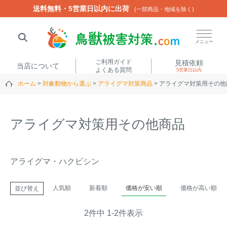
送料無料・5営業日以内に出荷
送料無料・5営業日以内に出荷
(一部商品・地域を除く)
(一部商品・地域を除く)
閉じる
メニュー
ご利用ガイド
見積依頼
当店について
よくある質問
5営業日以内
ホーム
対象動物から選ぶ
アライグマ対策商品
アライグマ対策用その他
人気ワード
楽落くん
ハイトシェルター
侵入禁刺
イノシッシ
アライグマ対策用その他商品
いのししくん
TREL4G-R
アニマルネット2300
アニマルセンサー
アライグマ・ハクビシン
商品カテゴリから選ぶ
人気順
新着順
価格が安い順
価格が高い順
並び替え
箱わな
（アライグマ・ハ
2
件中
1
-
2
件表示
電気柵
クビシン・ネズミ等）