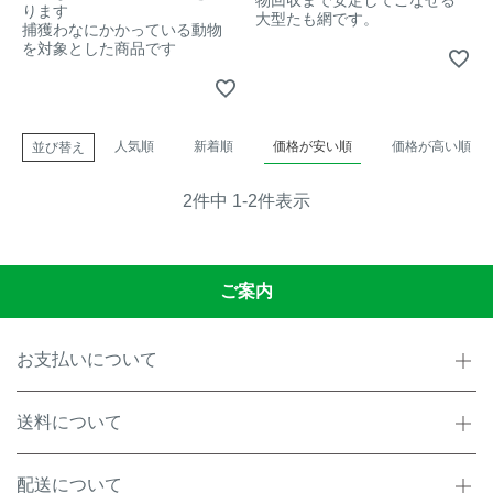
ります
大型たも網です。
捕獲わなにかかっている動物
イノシシ対策
キツネ対策
を対象とした商品です
シカ対策
タイワンリス対策
人気順
新着順
価格が安い順
価格が高い順
並び替え
イタチ・テン・
アライグマ対策
マングース対策
2
件中
1
-
2
件表示
サル対策
ヌートリア対策
ご案内
クマ対策
ネズミ・モグラ対策
お支払いについて
ハクビシン対策
鳥・カラス対策
送料について
ブラックバス・
タヌキ対策
ブルーギル対策
配送について