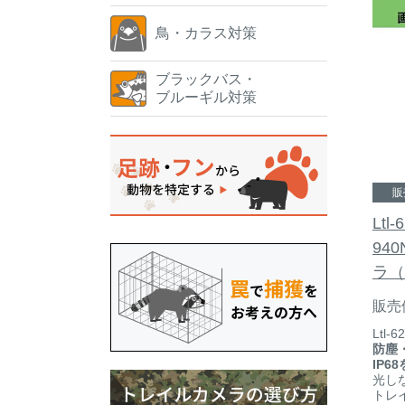
鳥・カラス対策
ブラックバス・
ブルーギル対策
販
Ltl
94
ラ（
販売
Ltl-
防塵
IP6
光し
トレ