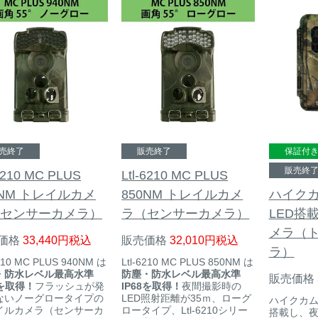
売終了
販売終了
保証付
販売終
-6210 MC PLUS
Ltl-6210 MC PLUS
0NM トレイルカメ
850NM トレイルカメ
ハイクカ
センサーカメラ）
ラ（センサーカメラ）
LED搭
メラ（
価格
33,440
税込
販売価格
32,010
税込
ラ）
6210 MC PLUS 940NM は
Ltl-6210 MC PLUS 850NM は
・防水レベル最高水準
防塵・防水レベル最高水準
販売価格
8を取得！
フラッシュが発
IP68を取得！
夜間撮影時の
ないノーグロータイプの
LED照射距離が35ｍ、ローグ
ハイクカム 
イルカメラ（センサーカ
ロータイプ、Ltl-6210シリー
搭載し、