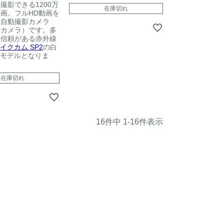
撮影できる1200万
在庫切れ
画、フルHD動画を
る自動撮影カメラ
ルカメラ）です。多
と信頼がある赤外線
イクカム SP2
の白
載モデルとなりま
在庫切れ
16
件中
1
-
16
件表示