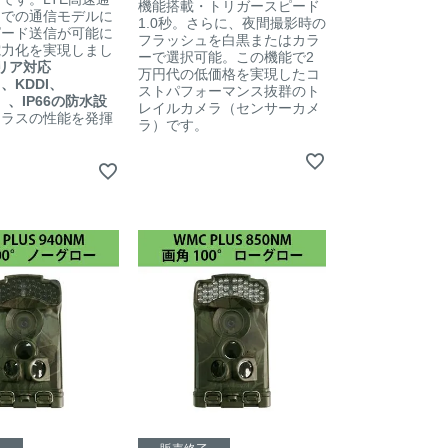
機能搭載・トリガースピード
までの通信モデルに
1.0秒。さらに、夜間撮影時の
ピード送信が可能に
フラッシュを白黒またはカラ
電力化を実現しまし
ーで選択可能。この機能で2
リア対応
万円代の低価格を実現したコ
o、KDDI、
ストパフォーマンス抜群のト
k）、IP66の防水設
レイルカメラ（センサーカメ
クラスの性能を発揮
ラ）です。