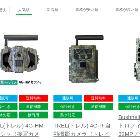
人気順
新着順
価格が安い順
価格が高い順
替え
通販可
送料無料
通販可
送料無料
通販可
証付き
通信機能
保証付き
通信機能
保証付
水対応
接写用
防水対応
Bushn
L(トレル) 4G-HM
TREL(トレル) 4G-R 自
トロフィ
シャ（接写カメ
動撮影カメラ（トレイ
32MP