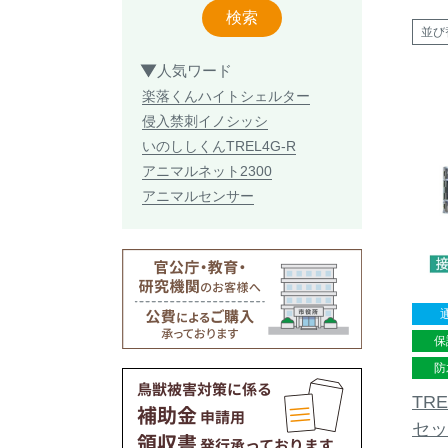
検索
並び
人気ワード
楽落くん
ハイトシェルター
侵入禁刺
イノシッシ
いのししくん
TREL4G-R
アニマルネット2300
アニマルセンサー
保
防
TRE
セッ