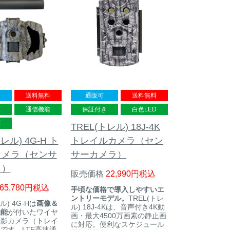
送料無料
通販可
送料無料
き
通信機能
保証付き
白色LED
応
TREL(トレル) 18J-4K
レル) 4G-H ト
トレイルカメラ（セン
カメラ（センサ
サーカメラ）
ラ）
販売価格
22,990
税込
65,780
税込
手頃な価格で導入しやすいエ
ントリーモデル。
TREL(トレ
ル) 4G-Hは
画像＆
ル) 18J-4Kは、音声付き4K動
機能
が付いたワイヤ
画・最大4500万画素の静止画
撮影カメラ（トレイ
に対応。便利なスケジュール
です。LTE高速通