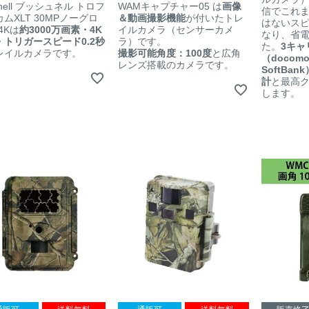
hnell ブッシュネル トロフ
WAMキャプチャー05 は
画像
信でこれ
ムXLT 30MPノーグロ
＆動画撮影機能
が付いたトレ
はないス
4Kは
約3000万画素・4K
イルカメラ（センサーカメ
なり、省
・トリガースピード0.2秒
ラ）です。
た。
3キャ
レイルカメラです。
撮影可能角度：100度
と広角
（docom
レンズ搭載のカメラです。
SoftBan
計
と最高
します。