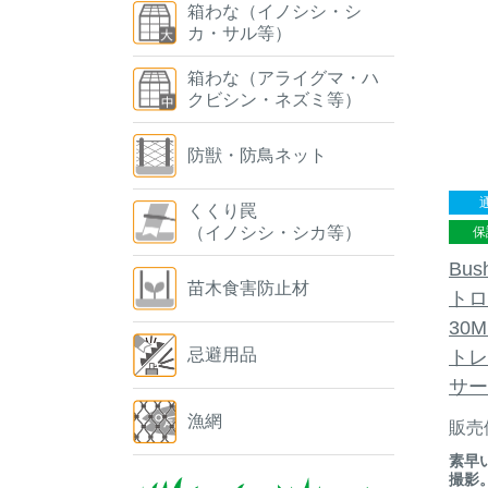
箱わな（イノシシ・シ
カ・サル等）
箱わな（アライグマ・ハ
クビシン・ネズミ等）
防獣・防鳥ネット
くくり罠
（イノシシ・シカ等）
保
Bu
苗木食害防止材
トロ
30
忌避用品
トレ
サー
漁網
販売
素早
撮影