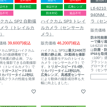
通販可
送料無料
通販可
送料無料
販売終
証付き
防水対応
保証付き
広角レンズ
Ltl-621
品不可
防水対応
返品不可
940N
クカム SP2 自動撮
ハイクカム SP3 トレイ
ラ（セ
メラ（トレイルカ
ルカメラ（センサーカ
販売価格
）
メラ）
防水性能
ーで撮り
価格
39,600
税込
販売価格
46,200
税込
Ltl-6210
は
防塵・
クカムSP2はハイクカム
ハイクカム SP3は
最大2400万
IP68を取
08-Jの後継機種です。
画素の静止画、2K動画を撮影
（100°
00万画素の静止画、フル
できる最新モデルのトレイル
フラッシ
動画を撮影できる自動撮影
カメラ（センサーカメラ）で
グロータ
ラ（トレイルカメラ）で
す。
トリガースピード0.4秒、
ラ（セン
トリガースピード0.65
リカバリータイム2秒以内、
リカバリータイム2秒以
広角レンズ、高感度センサー
最高クラスの性能を発揮
により動体の撮影成功率も大
す。
幅に向上しました。