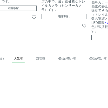
）です。
ズの中で、最も低価格なトレ
画をカラー
イルカメラ（センサーカメ
画素の静止
在庫切れ
ラ）です。
撮影でき
（トレイ
在庫切れ
数の実績
LED搭載
ハ
色LED搭
す。
人気順
新着順
価格が安い順
価格が高い順
替え