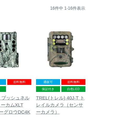
16
件中
1
-
16
件表示
送料無料
通販可
送料無料
き
保証付き
白色LED
ell ブッシュネル
TREL(トレル) 40J-T ト
ーカムXLT
レイルカメラ（センサ
ノーグロウDC4K
ーカメラ）