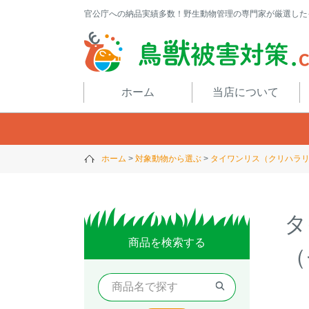
官公庁への納品実績多数！野生動物管理の専門家が厳選した
閉じる
ホーム
当店について
ホーム
対象動物から選ぶ
タイワンリス（クリハラ
タ
商品を検索する
（