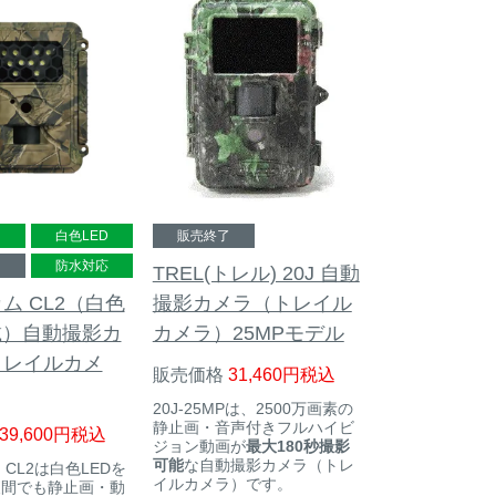
き
白色LED
販売終了
了
防水対応
TREL(トレル) 20J 自動
ム CL2（白色
撮影カメラ（トレイル
載）自動撮影カ
カメラ）25MPモデル
トレイルカメ
販売価格
31,460
税込
20J-25MPは、2500万画素の
静止画・音声付きフルハイビ
39,600
税込
ジョン動画が
最大180秒撮影
可能
な自動撮影カメラ（トレ
CL2は白色LEDを
イルカメラ）です。
夜間でも静止画・動