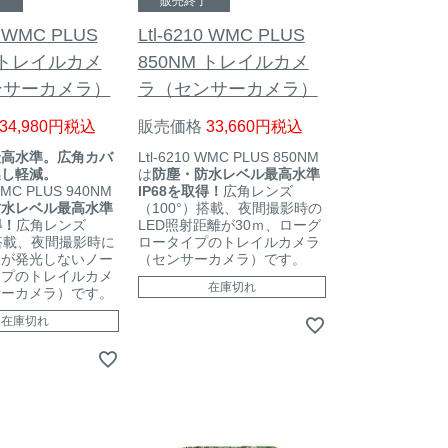
了
販売終了
0 WMC PLUS
Ltl-6210 WMC PLUS
M トレイルカメ
850NM トレイルカメ
ンサーカメラ）
ラ（センサーカメラ）
34,980
税込
販売価格
33,660
税込
最高水準。広角カバ
Ltl-6210 WMC PLUS 850NM
逃し軽減。
は
防塵・防水レベル最高水準
 WMC PLUS 940NM
IP68を取得！
広角レンズ
防水レベル最高水準
（100°）搭載、夜間撮影時の
得！
広角レンズ
LED照射距離が30ｍ、ローグ
）搭載、夜間撮影時に
ロータイプのトレイルカメラ
ュが発光しないノー
（センサーカメラ）です。
イプのトレイルカメ
在庫切れ
サーカメラ）です。
在庫切れ