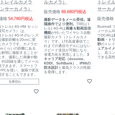
トレイルカメラ
ルカメラ）
トレイ
ンサーカメラ）
サーカ
販売価格
86,680
税込
価格
54,780
税込
販売価格
撮影データをメール受信。遠
隔操作でより便利。
TREL(ト
L(トレル) 4G-HM セッシ
Bushnel
レル) 4G-Rは
画像＆動画送信
接写カメラ） は、
ィーカムXL
機能
が付いたワイヤレス自動
L(トレル) 4G-H のレンズ
ウDC4Kは
撮影カメラ（トレイルカメ
短撮影距離を20cmに変
動画・トリ
ラ）です。LTE高速通信でこ
たカメラです。カメラか
秒
のトレ
れまでの通信モデルにはない
0cmくらいの距離にある
ュアルイ
スピード送信が可能になり、
を鮮明に撮影することが
し、高コ
省電力化を実現しました。
3
ます。撮影した画像や動
できる高
キャリア対応（docomo、
、4G回線を通じてメール
KDDI、SoftBank）、IP66の
信できます。スマートフ
防水設計
と最高クラスの性能
やPCを使い、遠隔で状況
を発揮します。
認することもできます。
在庫切れ