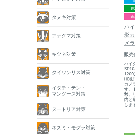
保
返
タヌキ対策
ハイ
影カ
アナグマ対策
メラ
キツネ対策
販売
ハイ
SP1
タイワンリス対策
12
HD
カメ
イタチ・テン・
す。
マングース対策
秒、
内
と
しま
ヌートリア対策
ネズミ・モグラ対策