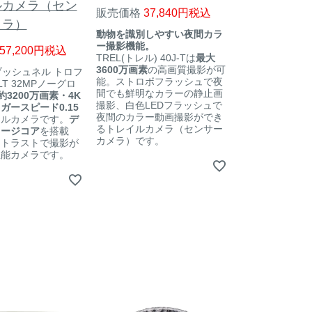
ルカメラ（セン
販売価格
37,840
税込
メラ）
動物を識別しやすい夜間カラ
ー撮影機能。
57,200
税込
TREL(トレル) 40J-Tは
最大
3600万画素
の高画質撮影が可
l ブッシュネル トロフ
能。ストロボフラッシュで夜
T 32MPノーグロ
間でも鮮明なカラーの静止画
約3200万画素・4K
撮影、白色LEDフラッシュで
ガースピード0.15
夜間のカラー動画撮影ができ
イルカメラです。
デ
るトレイルカメラ（センサー
メージコア
を搭載
カメラ）です。
ントラストで撮影が
性能カメラです。