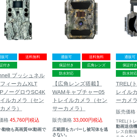
通販可
送料無料
通販可
送料無料
通販可
証付き
保証付き
広角レンズ
保証付
防水対応
防水対
shnell ブッシュネル
フィーカムXLT
【広角レンズ搭載】
TREL(ト
MPノーグロウSC4K
WAMキャプチャー05
レイル
イルカメラ（セン
トレイルカメラ（セン
ーカメ
カメラ）
サーカメラ）
販売価格
価格
45,760
税込
販売価格
33,000
税込
TREL(トレ
動画送信
い動物も高画質4K動画で
広範囲をカバーし被写体を逃
レス自動
。
さない。
ルカメラ）