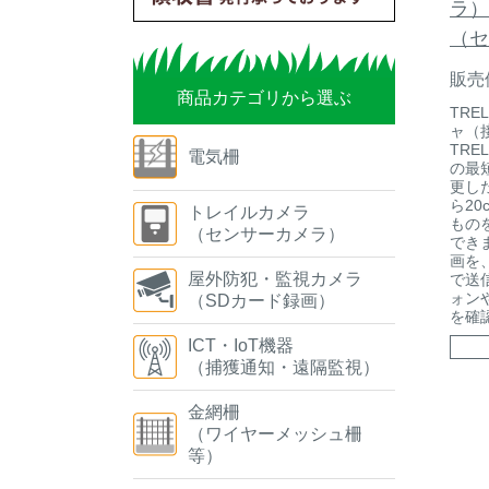
ラ）
（セ
販売
商品カテゴリから選ぶ
TRE
ャ（
TRE
電気柵
の最
更し
ら2
トレイルカメラ
もの
（センサーカメラ）
でき
画を
屋外防犯・監視カメラ
で送
ォン
（SDカード録画）
を確
ICT・IoT機器
（捕獲通知・遠隔監視）
金網柵
（ワイヤーメッシュ柵
等）