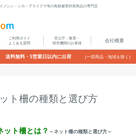
イノシシ・シカ・アライグマ等の鳥獣被害対策商品の専門店
ご利用ガイド
官公庁・教育・
会社概要
よくある質問
研究機関のお客様
送料無料・5営業日以内に出荷
(一部商品・地域を除く)
方
ット柵の種類と選び方
ネット柵とは？
～ネット柵の種類と選び方～