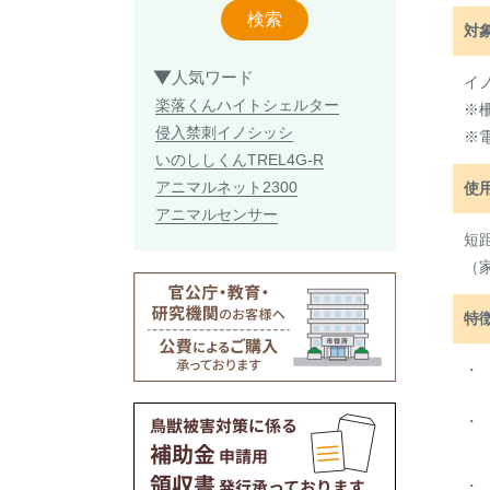
検索
対
人気ワード
イ
楽落くん
ハイトシェルター
※
侵入禁刺
イノシッシ
※
いのししくん
TREL4G-R
アニマルネット2300
使
アニマルセンサー
短
（
特
・
・
・