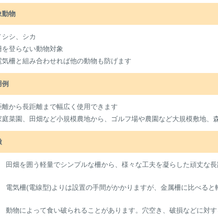
象動物
ノシシ、シカ
柵を登らない動物対象
電気柵と組み合わせれば他の動物も防げます
用例
距離から長距離まで幅広く使用できます
家庭菜園、田畑など小規模農地から、ゴルフ場や農園など大規模敷地、
徴
田畑を囲う軽量でシンプルな柵から、様々な工夫を凝らした頑丈な長
電気柵(電線型)よりは設置の手間がかかりますが、金属柵に比べる
動物によって食い破られることがあります。穴空き、破損などに対す