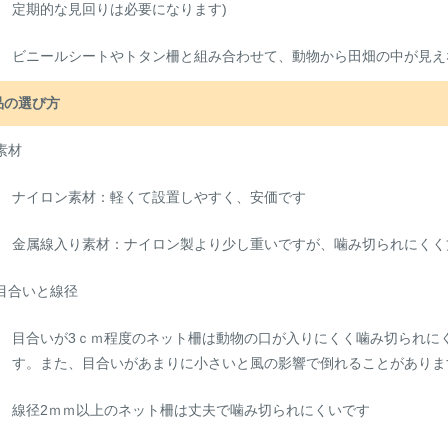
定期的な見回りは必要になります)
ビニールシートやトタン柵と組み合わせて、動物から田畑の中が見え
品の選び方
)素材
ナイロン素材：軽くて設置しやすく、安価です
金属線入り素材：ナイロン製より少し重いですが、噛み切られにくく
)目合いと線径
目合いが3ｃｍ程度のネット柵は動物の口が入りにくく噛み切られに
す。また、目合いがあまりに小さいと風の影響で倒れることがありま
線径2ｍｍ以上のネット柵は丈夫で噛み切られにくいです