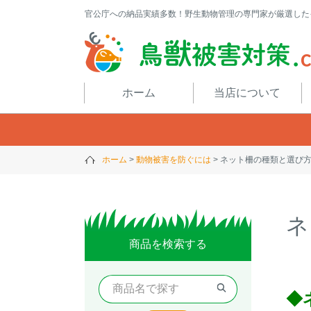
官公庁への納品実績多数！野生動物管理の専門家が厳選した
閉じる
ホーム
当店について
ホーム
動物被害を防ぐには
ネット柵の種類と選び
ネ
商品を検索する
◆