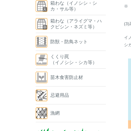
箱わな（イノシシ・シ
※
カ・サル等）
箱わな（アライグマ・ハ
(3
クビシン・ネズミ等）
イ
防獣・防鳥ネット
シ
くくり罠
（イノシシ・シカ等）
苗木食害防止材
忌避用品
漁網