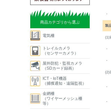
・
商品カテゴリから選ぶ
製
電気柵
(1
トレイルカメラ
・
（センサーカメラ）
・
屋外防犯・監視カメラ
（SDカード録画）
(2
ICT・IoT機器
（捕獲通知・遠隔監視）
・
金網柵
（ワイヤーメッシュ柵
・
等）