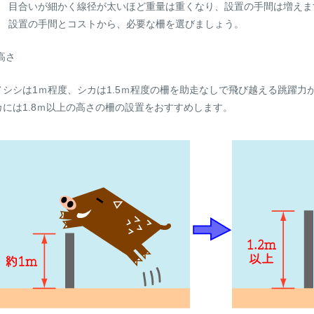
目合いが細かく線径が太いほど重量は重くなり、設置の手間は増えま
設置の手間とコストから、必要な柵を選びましょう。
)高さ
ノシシは1ｍ程度、シカは1.5ｍ程度の柵を助走なしで飛び越える跳躍力
カには1.8ｍ以上の高さの柵の設置をおすすめします。