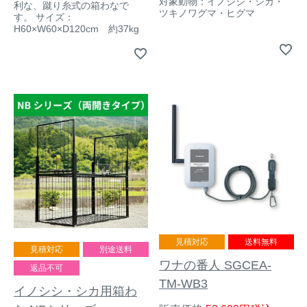
対象動物：イノシシ・シカ・
利な、蹴り糸式の箱わなで
ツキノワグマ・ヒグマ
す。 サイズ：
H60×W60×D120cm 約37kg
見積対応
送料無料
見積対応
別途送料
ワナの番人 SGCEA-
返品不可
TM-WB3
イノシシ・シカ用箱わ