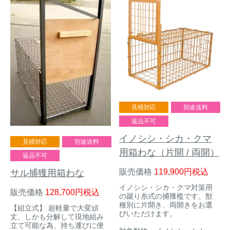
見積対応
別途送料
返品不可
イノシシ・シカ・クマ
見積対応
別途送料
用箱わな（片開 / 両開）
返品不可
販売価格
119,900
税込
サル捕獲用箱わな
イノシシ・シカ・クマ対策用
販売価格
128,700
税込
の蹴り糸式の捕獲檻です。獣
種別に片開き、両開きをお選
【組立式】 超軽量で大変頑
びいただけます。
丈、しかも分解して現地組み
立て可能な為、持ち運びに便