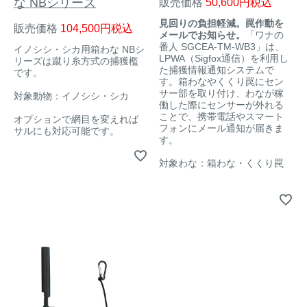
な NBシリーズ
販売価格
50,600
税込
見回りの負担軽減。罠作動を
販売価格
104,500
税込
メールでお知らせ。
「ワナの
番人 SGCEA-TM-WB3」は、
イノシシ・シカ用箱わな NBシ
LPWA（Sigfox通信）を利用し
リーズは蹴り糸方式の捕獲檻
た捕獲情報通知システムで
です。
す。箱わなやくくり罠にセン
サー部を取り付け、わなが稼
対象動物：イノシシ・シカ
働した際にセンサーが外れる
ことで、携帯電話やスマート
オプションで網目を変えれば
フォンにメール通知が届きま
サルにも対応可能です。
す。
対象わな：箱わな・くくり罠