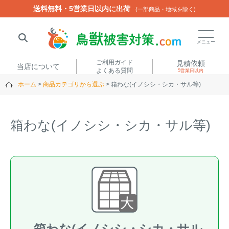
送料無料・5営業日以内に出荷
送料無料・5営業日以内に出荷
(一部商品・地域を除く)
(一部商品・地域を除く)
閉じる
メニュー
ご利用ガイド
見積依頼
当店について
よくある質問
5営業日以内
ホーム
商品カテゴリから選ぶ
箱わな(イノシシ・シカ・サル等)
人気ワード
楽落くん
ハイトシェルター
侵入禁刺
イノシッシ
箱わな(イノシシ・シカ・サル等)
いのししくん
TREL4G-R
アニマルネット2300
アニマルセンサー
商品カテゴリから選ぶ
箱わな
（アライグマ・ハ
電気柵
クビシン・ネズミ等）
箱わな(イノシシ・シカ・サル