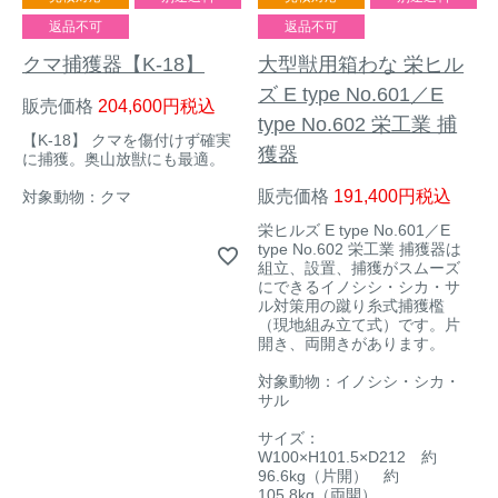
返品不可
返品不可
クマ捕獲器【K-18】
大型獣用箱わな 栄ヒル
ズ E type No.601／E
販売価格
204,600
税込
type No.602 栄工業 捕
【K-18】 クマを傷付けず確実
獲器
に捕獲。奥山放獣にも最適。
販売価格
191,400
税込
対象動物：クマ
栄ヒルズ E type No.601／E
type No.602 栄工業 捕獲器は
組立、設置、捕獲がスムーズ
にできるイノシシ・シカ・サ
ル対策用の蹴り糸式捕獲檻
（現地組み立て式）です。片
開き、両開きがあります。
対象動物：イノシシ・シカ・
サル
サイズ：
W100×H101.5×D212 約
96.6kg（片開） 約
105.8kg（両開）