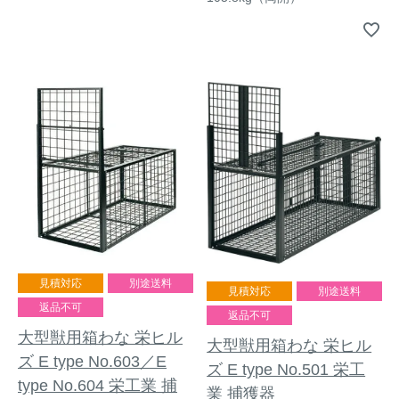
見積対応
別途送料
見積対応
別途送料
返品不可
返品不可
大型獣用箱わな 栄ヒル
大型獣用箱わな 栄ヒル
ズ E type No.603／E
ズ E type No.501 栄工
type No.604 栄工業 捕
業 捕獲器