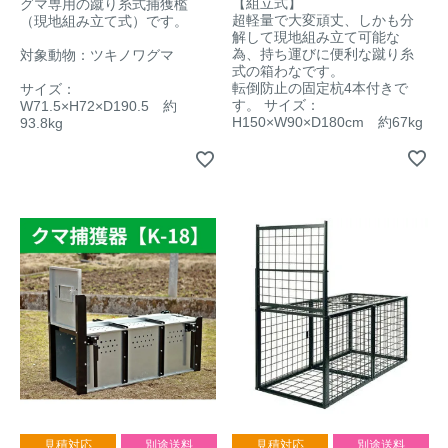
【組立式】
グマ専用の蹴り糸式捕獲檻
アナグマ対策
超軽量で大変頑丈、しかも分
（現地組み立て式）です。
解して現地組み立て可能な
為、持ち運びに便利な蹴り糸
対象動物：ツキノワグマ
式の箱わなです。
転倒防止の固定杭4本付きで
サイズ：
閉じる
す。 サイズ：
W71.5×H72×D190.5 約
H150×W90×D180cm 約67kg
93.8kg
見積対応
別途送料
見積対応
別途送料