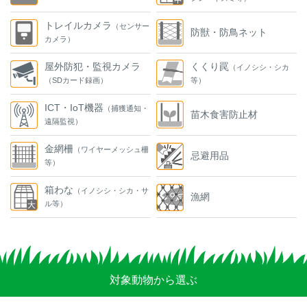
トレイルカメラ
（センサー
防獣・防鳥ネット
カメラ）
屋外防犯・監視カメラ
くくり罠
（イノシシ・シカ
（SDカード録画）
等）
ICT・IoT機器
（捕獲通知・
苗木食害防止材
遠隔監視）
金網柵
（ワイヤーメッシュ柵
忌避用品
等）
箱わな
（イノシシ・シカ・サ
漁網
ル等）
対象動物から選ぶ