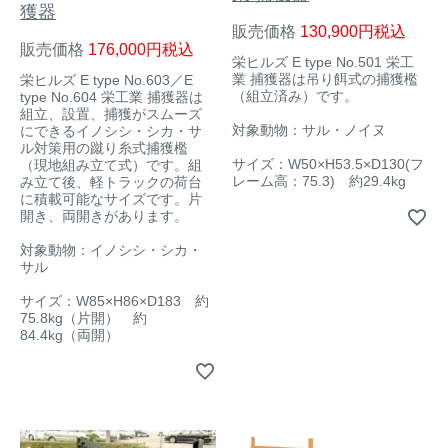
獲器
販売価格
130,900
税込
販売価格
176,000
税込
栄ヒルズ E type No.501 栄工
業 捕獲器は吊り餌式の捕獲檻
栄ヒルズ E type No.603／E
（組立済み）です。
type No.604 栄工業 捕獲器は
組立、設置、捕獲がスムーズ
対象動物：サル・ノイヌ
にできるイノシシ・シカ・サ
ル対策用の蹴り糸式捕獲檻
サイズ：W50×H53.5×D130(フ
（現地組み立て式）です。組
レーム高：75.3) 約29.4kg
み立て後、軽トラックの荷台
に積載可能なサイズです。片
開き、両開きがあります。
対象動物：イノシシ・シカ・
サル
サイズ：W85×H86×D183 約
75.8kg（片開） 約
84.4kg（両開）