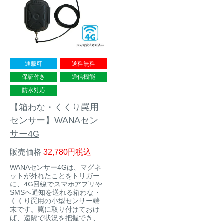
通販可
送料無料
保証付き
通信機能
防水対応
【箱わな・くくり罠用
センサー】WANAセン
サー4G
販売価格
32,780
税込
WANAセンサー4Gは、マグネ
ットが外れたことをトリガー
に、4G回線でスマホアプリや
SMSへ通知を送れる箱わな・
くくり罠用の小型センサー端
末です。罠に取り付けておけ
ば、遠隔で状況を把握でき、