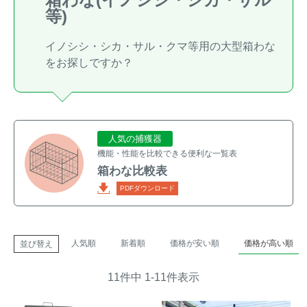
等)
トレイルカメラ
（セン
防獣・防鳥ネット
サーカメラ）
イノシシ・シカ・サル・クマ等用の大型箱わな
屋外防犯・監視カメ
くくり罠
（イノシシ・
をお探しですか？
ラ
（SDカード録画）
シカ等）
ICT・IoT機器
（捕獲通
苗木食害防止材
知・遠隔監視）
人気の捕獲器
金網柵
（ワイヤーメッシ
忌避用品
機能・性能を比較できる便利な一覧表
ュ柵等）
箱わな比較表
箱わな
（イノシシ・シ
漁網
PDFダウンロード
カ・サル等）
人気順
新着順
価格が安い順
価格が高い順
並び替え
対象動物から選ぶ
11
件中
1
-
11
件表示
動物の種類から対策商品を選ぶ