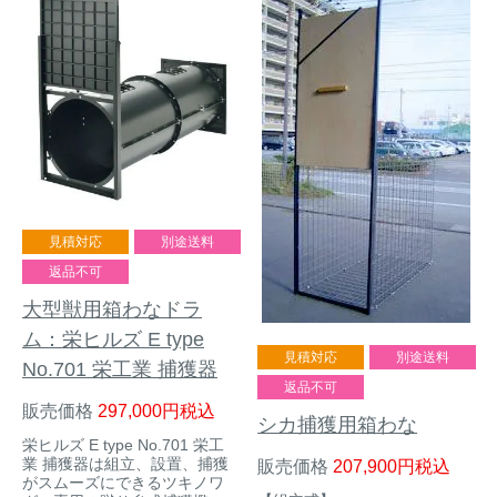
イノシシ対策
キツネ対策
シカ対策
タイワンリス対策
イタチ・テン・
アライグマ対策
マングース対策
サル対策
ヌートリア対策
見積対応
別途送料
返品不可
クマ対策
ネズミ・モグラ対策
大型獣用箱わなドラ
ム：栄ヒルズ E type
見積対応
別途送料
No.701 栄工業 捕獲器
ハクビシン対策
鳥・カラス対策
返品不可
販売価格
297,000
税込
シカ捕獲用箱わな
ブラックバス・
タヌキ対策
栄ヒルズ E type No.701 栄工
ブルーギル対策
業 捕獲器は組立、設置、捕獲
販売価格
207,900
税込
がスムーズにできるツキノワ