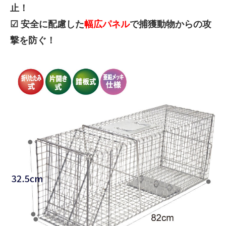
止！
☑ 安全に配慮した
幅広パネル
で捕獲動物からの攻
撃を防ぐ！