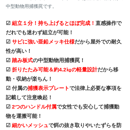
中型動物用捕獲罠です。
☑
組立１分！持ち上げるとほぼ完成！
直感操作で
だれでも迷わず組立が可能！
☑
サビに強い亜鉛メッキ仕様
だから屋外での耐久
性が高い！
☑
踏み板式
の中型動物用捕獲罠！
☑
折りたたみ可能＆約4.2㎏の軽量設計
だから移
動・収納が楽ちん！
☑ 付属の
捕獲表示プレート
で法律上必要な事項を
記載して注意喚起！
☑
2つのハンドル付属
で女性でも安心して捕獲動
物を運搬可能！
☑
細かいメッシュ
で餌の抜き取りやいたずらを防