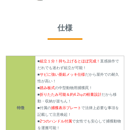
仕様
■
組立１分！持ち上げるとほぼ完成！
直感操作で
だれでも迷わず組立が可能！
■
サビに強い亜鉛メッキ仕様
だから屋外での耐久
性が高い！
■
踏み板式
の中型動物用捕獲罠！
■
折りたたみ可能＆約4.2㎏の軽量設計
だから移
動・収納が楽ちん！
特徴
■付属の
捕獲表示プレート
で法律上必要な事項を
記載して注意喚起！
■
2つのハンドル付属
で女性でも安心して捕獲動物
を運搬可能！