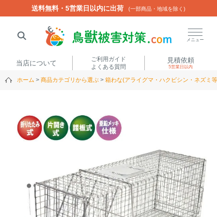
送料無料・5営業日以内に出荷
送料無料・5営業日以内に出荷
(一部商品・地域を除く)
(一部商品・地域を除く)
閉じる
メニュー
ご利用ガイド
見積依頼
当店について
よくある質問
5営業日以内
ホーム
商品カテゴリから選ぶ
箱わな(アライグマ・ハクビシン・ネズミ等
人気ワード
楽落くん
ハイトシェルター
侵入禁刺
イノシッシ
いのししくん
TREL4G-R
アニマルネット2300
アニマルセンサー
商品カテゴリから選ぶ
箱わな
（アライグマ・ハ
電気柵
クビシン・ネズミ等）