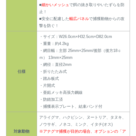
■
細かいメッシュ
で餌の抜き取りやいたずらを防
止！
■安全に配慮した
幅広パネル
で捕獲動物からの攻
撃を防ぐ！
・サイズ：W26.0cm×H32.5cm×D82.0cm
・重量：約4.2kg
・網目幅：主部 25mm×25mm/後部（後方18ｃ
ｍ） 13mm×25mm
・網径：直径2mm
仕様
・折りたたみ式
・踏み板式
・片開式
・亜鉛メッキ高張力鋼線
・防錆加工済
・捕獲表示プレート、結束バンド付
アライグマ、ハクビシン、ヌートリア、タヌキ、
ノウサギ、ノネコ、ミンク、イタチ(オス)
対象動物
※アナグマ捕獲が目的の場合、オプションの「ア