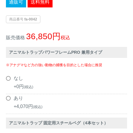
通販可
送料無料
イノシシ対策
キツネ対策
商品番号
fa-0042
シカ対策
タイワンリス対策
36,850
販売価格
税込
イタチ・テン・
アライグマ対策
マングース対策
アニマルトラップパワーフレームPRO 兼用タイプ
サル対策
ヌートリア対策
※アナグマなど力の強い動物の捕獲を目的とした場合に推奨
なし
クマ対策
ネズミ・モグラ対策
+
0
税込
あり
ハクビシン対策
鳥・カラス対策
+
4,070
税込
ブラックバス・
タヌキ対策
ブルーギル対策
アニマルトラップ 固定用スチールペグ（4本セット）