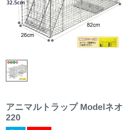
トレイルカメラ
（セン
防獣・防鳥ネット
サーカメラ）
屋外防犯・監視カメ
くくり罠
（イノシシ・
ラ
（SDカード録画）
シカ等）
ICT・IoT機器
（捕獲通
苗木食害防止材
知・遠隔監視）
金網柵
（ワイヤーメッシ
忌避用品
ュ柵等）
箱わな
（イノシシ・シ
漁網
カ・サル等）
アニマルトラップ Modelネオ
対象動物から選ぶ
220
動物の種類から対策商品を選ぶ