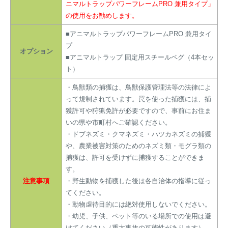
ニマルトラップパワーフレームPRO 兼用タイプ」
の使用をお勧めします。
■アニマルトラップパワーフレームPRO 兼用タイ
プ
オプション
■アニマルトラップ 固定用スチールペグ（4本セッ
ト）
・鳥獣類の捕獲は、鳥獣保護管理法等の法律によ
って規制されています。罠を使った捕獲には、捕
獲許可や狩猟免許が必要ですので、事前にお住ま
いの県や市町村へご確認ください。
・ドブネズミ・クマネズミ・ハツカネズミの捕獲
や、農業被害対策のためのネズミ類・モグラ類の
捕獲は、許可を受けずに捕獲することができま
す。
注意事項
・野生動物を捕獲した後は各自治体の指導に従っ
てください。
・動物虐待目的には絶対使用しないでください。
・幼児、子供、ペット等のいる場所での使用は避
けてください（重大事故の可能性があります）。