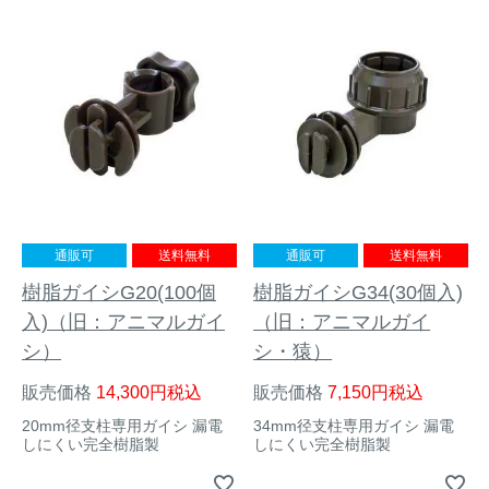
トレイルカメラ
（セン
防獣・防鳥ネット
サーカメラ）
屋外防犯・監視カメ
くくり罠
（イノシシ・
ラ
（SDカード録画）
シカ等）
ICT・IoT機器
（捕獲通
苗木食害防止材
知・遠隔監視）
金網柵
（ワイヤーメッシ
忌避用品
ュ柵等）
通販可
送料無料
通販可
送料無料
樹脂ガイシG20(100個
樹脂ガイシG34(30個入)
箱わな
（イノシシ・シ
漁網
カ・サル等）
入)（旧：アニマルガイ
（旧：アニマルガイ
シ）
シ・猿）
販売価格
14,300
税込
販売価格
7,150
税込
対象動物から選ぶ
20mm径支柱専用ガイシ 漏電
34mm径支柱専用ガイシ 漏電
しにくい完全樹脂製
しにくい完全樹脂製
動物の種類から対策商品を選ぶ