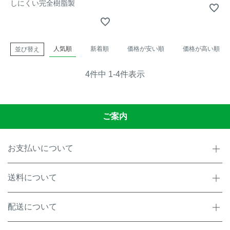
しにくい完全樹脂製
アナグマ対策
人気順
新着順
価格が安い順
価格が高い順
並び替え
閉じる
4
件中
1
-
4
件表示
ご案内
お支払いについて
送料について
配送について