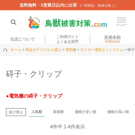
送料無料・5営業日以内に出荷
送料無料・5営業日以内に出荷
(一部商品・地域を除く)
(一部商品・地域を除く)
閉じる
メニュー
ご利用ガイド
見積依頼
当店について
よくある質問
5営業日以内
ホーム
商品カテゴリから選ぶ
電気柵
タイガー電気さくシステム
碍子
人気ワード
楽落くん
ハイトシェルター
侵入禁刺
イノシッシ
碍子・クリップ
いのししくん
TREL4G-R
アニマルネット2300
アニマルセンサー
●電気柵の碍子・クリップ
商品カテゴリから選ぶ
人気順
新着順
価格が安い順
価格が高い順
並び替え
箱わな
（アライグマ・ハ
4
件中
1
-
4
件表示
電気柵
クビシン・ネズミ等）