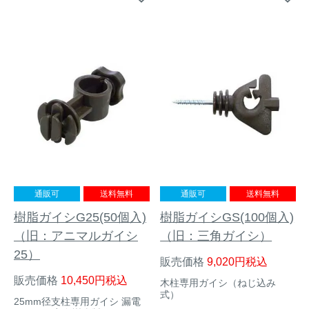
イノシシ対策
キツネ対策
シカ対策
タイワンリス対策
イタチ・テン・
アライグマ対策
マングース対策
サル対策
ヌートリア対策
クマ対策
ネズミ・モグラ対策
通販可
送料無料
通販可
送料無料
樹脂ガイシG25(50個入)
樹脂ガイシGS(100個入)
ハクビシン対策
鳥・カラス対策
（旧：アニマルガイシ
（旧：三角ガイシ）
25）
販売価格
9,020
税込
ブラックバス・
タヌキ対策
ブルーギル対策
販売価格
10,450
税込
木柱専用ガイシ（ねじ込み
式）
25mm径支柱専用ガイシ 漏電