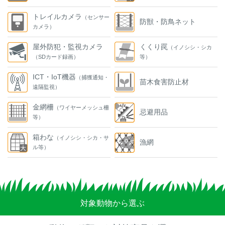
トレイルカメラ
（センサー
防獣・防鳥ネット
カメラ）
屋外防犯・監視カメラ
くくり罠
（イノシシ・シカ
（SDカード録画）
等）
ICT・IoT機器
（捕獲通知・
苗木食害防止材
遠隔監視）
金網柵
（ワイヤーメッシュ柵
忌避用品
等）
箱わな
（イノシシ・シカ・サ
漁網
ル等）
対象動物から選ぶ