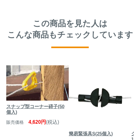
この商品を見た人は
こんな商品もチェックしています
スナップ型コーナー碍子(50
個入)
4,620円
(税込)
販売価格
簡易緊張具S(25個入)
グラ
19