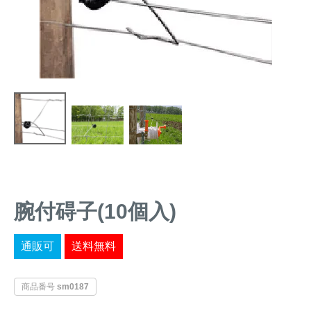
トレイルカメラ
（セン
防獣・防鳥ネット
サーカメラ）
屋外防犯・監視カメ
くくり罠
（イノシシ・
ラ
（SDカード録画）
シカ等）
ICT・IoT機器
（捕獲通
苗木食害防止材
知・遠隔監視）
金網柵
（ワイヤーメッシ
忌避用品
ュ柵等）
箱わな
（イノシシ・シ
漁網
カ・サル等）
腕付碍子(10個入)
通販可
送料無料
対象動物から選ぶ
商品番号
sm0187
動物の種類から対策商品を選ぶ