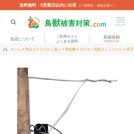
送料無料・5営業日以内に出荷
送料無料・5営業日以内に出荷
(一部商品・地域を除く)
(一部商品・地域を除く)
閉じる
メニュー
ご利用ガイド
見積依頼
当店について
よくある質問
5営業日以内
ホーム
商品カテゴリから選ぶ
電気柵
ガラガー電気さくシステム
碍子
人気ワード
楽落くん
ハイトシェルター
侵入禁刺
イノシッシ
いのししくん
TREL4G-R
アニマルネット2300
アニマルセンサー
商品カテゴリから選ぶ
箱わな
（アライグマ・ハ
電気柵
クビシン・ネズミ等）