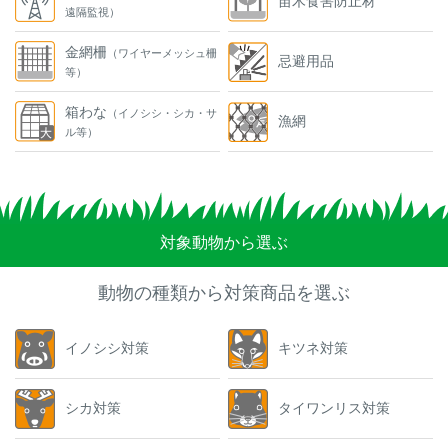
苗木食害防止材
遠隔監視）
金網柵
（ワイヤーメッシュ柵
忌避用品
等）
箱わな
（イノシシ・シカ・サ
漁網
ル等）
対象動物から選ぶ
動物の種類から対策商品を選ぶ
イノシシ対策
キツネ対策
シカ対策
タイワンリス対策