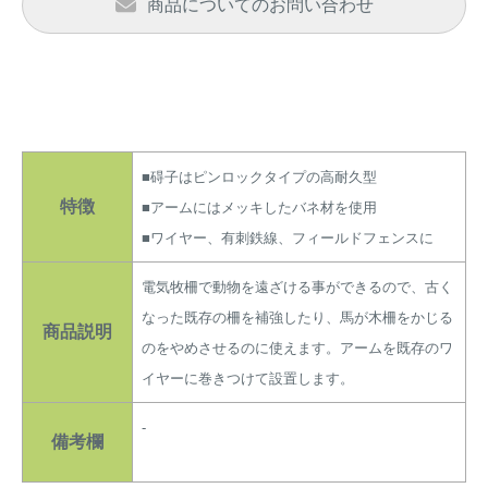
商品についてのお問い合わせ
アナグマ対策
閉じる
■碍子はピンロックタイプの高耐久型
特徴
■アームにはメッキしたバネ材を使用
■ワイヤー、有刺鉄線、フィールドフェンスに
電気牧柵で動物を遠ざける事ができるので、古く
なった既存の柵を補強したり、馬が木柵をかじる
商品説明
のをやめさせるのに使えます。アームを既存のワ
イヤーに巻きつけて設置します。
-
備考欄