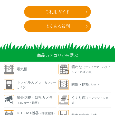
ご利用ガイド
よくある質問
商品カテゴリから選ぶ
箱わな
（アライグマ・ハクビ
電気柵
シン・ネズミ等）
トレイルカメラ
（センサー
防獣・防鳥ネット
カメラ）
屋外防犯・監視カメラ
くくり罠
（イノシシ・シカ
（SDカード録画）
等）
ICT・IoT機器
（捕獲通知・