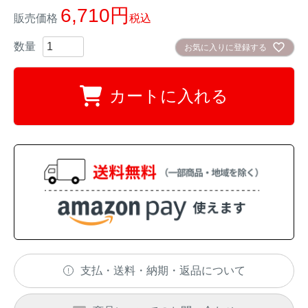
6,710
販売価格
税込
イノシシ対策
キツネ対策
お気に入りに登録する
シカ対策
タイワンリス対策
カートに入れる
イタチ・テン・
アライグマ対策
マングース対策
サル対策
ヌートリア対策
クマ対策
ネズミ・モグラ対策
ハクビシン対策
鳥・カラス対策
ブラックバス・
支払・送料・納期・返品について
タヌキ対策
ブルーギル対策