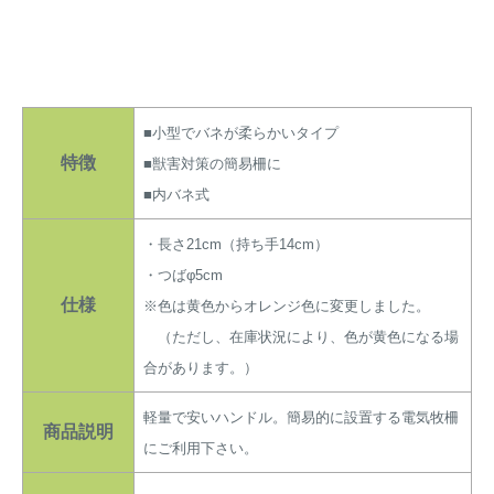
アナグマ対策
閉じる
■小型でバネが柔らかいタイプ
特徴
■獣害対策の簡易柵に
■内バネ式
・長さ21cm（持ち手14cm）
・つばφ5cm
仕様
※色は黄色からオレンジ色に変更しました。
（ただし、在庫状況により、色が黄色になる場
合があります。）
軽量で安いハンドル。簡易的に設置する電気牧柵
商品説明
にご利用下さい。