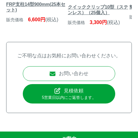
FRP支柱14型900mm(25本セ
クイッククリップ10型（ステ
簡易
ット)
ンレス）（25個入）
販売
6,600円
(税込)
販売価格
3,300円
(税込)
販売価格
ご不明な点はお気軽にお問い合わせください。
お問い合わせ
見積依頼
5営業日以内にご返答します。