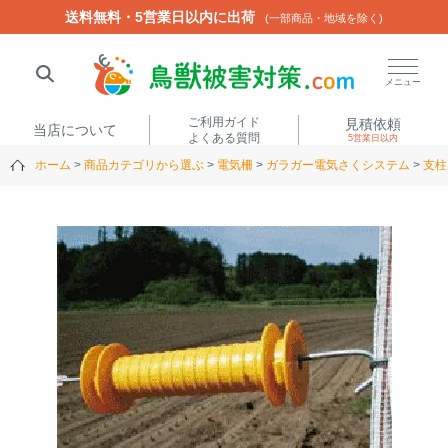
送料無料・5営業日以内に出荷
送料無料・5営業日以内に出荷
(一部商品・地域を除く)
(一部商品・地域を除く)
閉じる
メニュー
ご利用ガイド
見積依頼
当店について
よくある質問
5営業日以内
ホーム
商品カテゴリから選ぶ
電気柵
ガラガー電気さくシステム
支柱
人気ワード
楽落くん
ハイトシェルター
侵入禁刺
イノシッシ
いのししくん
TREL4G-R
アニマルネット2300
アニマルセンサー
商品カテゴリから選ぶ
箱わな
（アライグマ・ハ
電気柵
クビシン・ネズミ等）