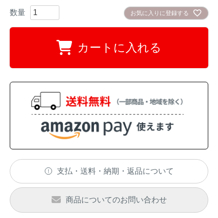
お気に入りに登録する
イノシシ対策
キツネ対策
カートに入れる
シカ対策
タイワンリス対策
イタチ・テン・
アライグマ対策
マングース対策
サル対策
ヌートリア対策
クマ対策
ネズミ・モグラ対策
ハクビシン対策
鳥・カラス対策
支払・送料・納期・返品について
ブラックバス・
タヌキ対策
ブルーギル対策
商品についてのお問い合わせ