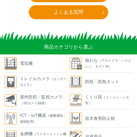
よくある質問
商品カテゴリから選ぶ
箱わな
（アライグマ・ハクビ
電気柵
シン・ネズミ等）
トレイルカメラ
（センサー
防獣・防鳥ネット
カメラ）
屋外防犯・監視カメラ
くくり罠
（イノシシ・シカ
（SDカード録画）
等）
ICT・IoT機器
（捕獲通知・
苗木食害防止材
遠隔監視）
金網柵
（ワイヤーメッシュ柵
忌避用品