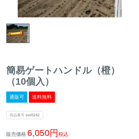
トレイルカメラ
（セン
防獣・防鳥ネット
サーカメラ）
屋外防犯・監視カメ
くくり罠
（イノシシ・
ラ
（SDカード録画）
シカ等）
ICT・IoT機器
（捕獲通
苗木食害防止材
知・遠隔監視）
金網柵
（ワイヤーメッシ
忌避用品
簡易ゲートハンドル（橙）
ュ柵等）
（10個入）
箱わな
（イノシシ・シ
漁網
カ・サル等）
通販可
送料無料
商品番号
sm0242
対象動物から選ぶ
6,050
動物の種類から対策商品を選ぶ
販売価格
税込