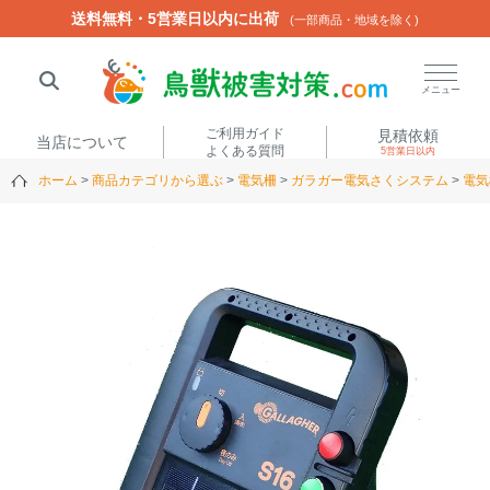
送料無料・5営業日以内に出荷
送料無料・5営業日以内に出荷
(一部商品・地域を除く)
(一部商品・地域を除く)
閉じる
メニュー
ご利用ガイド
見積依頼
当店について
よくある質問
5営業日以内
ホーム
商品カテゴリから選ぶ
電気柵
ガラガー電気さくシステム
電気
人気ワード
楽落くん
ハイトシェルター
侵入禁刺
イノシッシ
いのししくん
TREL4G-R
アニマルネット2300
アニマルセンサー
商品カテゴリから選ぶ
箱わな
（アライグマ・ハ
電気柵
クビシン・ネズミ等）