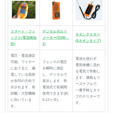
スマート・フィ
デジタルボルト
ネオンテスター
ックス(電流検知
メーター(DVM－
(8ネオンタイプ)
型)
3)
電圧・電流測定
電池を使わず、
可能。ワイヤー
フェンスの電圧
電気牧柵に流れ
にあてると、漏
を瞬時に測定
る電気で作動し
電している箇所
し、デジタルで
ます。価格もリ
が矢印の方向で
表示します。乾
ーズナブルで、
示されます。長
電池式で長期間
一番手軽なタイ
距離・大型機種
使用できます(約
プのテスターで
に向いていま
6-12ヶ月)。
す。
す。