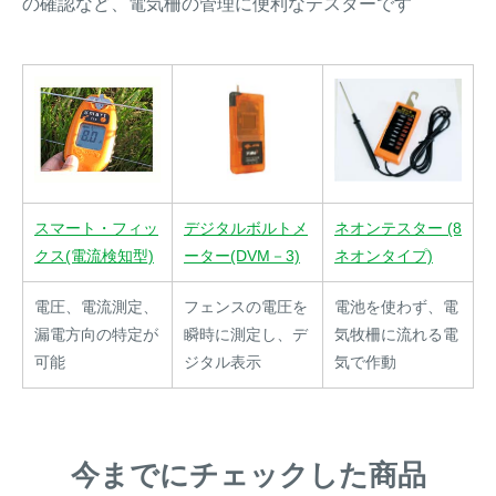
の確認など、電気柵の管理に便利なテスターです
スマート・フィッ
デジタルボルトメ
ネオンテスター (8
クス(電流検知型)
ーター(DVM－3)
ネオンタイプ)
電圧、電流測定、
フェンスの電圧を
電池を使わず、電
漏電方向の特定が
瞬時に測定し、デ
気牧柵に流れる電
可能
ジタル表示
気で作動
今までにチェックした商品