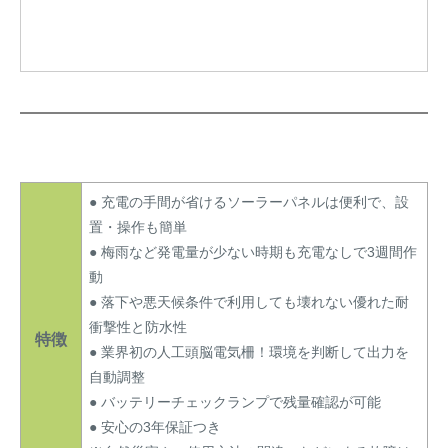
● 充電の手間が省けるソーラーパネルは便利で、設
置・操作も簡単
● 梅雨など発電量が少ない時期も充電なしで3週間作
動
● 落下や悪天候条件で利用しても壊れない優れた耐
衝撃性と防水性
特徴
● 業界初の人工頭脳電気柵！環境を判断して出力を
自動調整
● バッテリーチェックランプで残量確認が可能
● 安心の3年保証つき