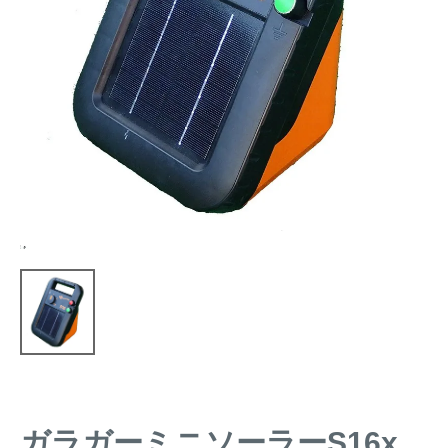
トレイルカメラ
（セン
防獣・防鳥ネット
サーカメラ）
屋外防犯・監視カメ
くくり罠
（イノシシ・
ラ
（SDカード録画）
シカ等）
ICT・IoT機器
（捕獲通
苗木食害防止材
知・遠隔監視）
金網柵
（ワイヤーメッシ
忌避用品
ュ柵等）
箱わな
（イノシシ・シ
漁網
カ・サル等）
対象動物から選ぶ
動物の種類から対策商品を選ぶ
ガラガーミニソーラーS16x