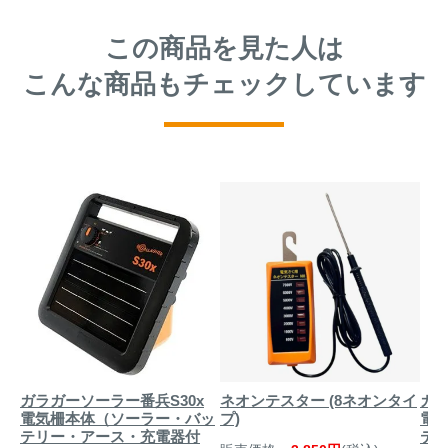
この商品を見た人は
こんな商品もチェックしています
ガラガーソーラー番兵S30x
ネオンテスター (8ネオンタイ
ガラ
電気柵本体（ソーラー・バッ
プ)
電
テリー・アース・充電器付
テ