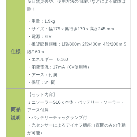
※自然災害や、使用方法の間違いなどによる故障は
除く
・重量：1.9kg
・サイズ：幅175 x 奥行き170 x 高さ245 mm
・電源：６V
・推奨延長距離：1段/800ｍ 2段/400ｍ 4段/200ｍ 5
仕様
段/160ｍ
・エネルギー：0.16J
・消費電流：17ｍA（6V使用時）
・アース：付属
・保証：3年間
【セット内容】
ミニソーラーS16ｘ本体・バッテリー・ソーラー・
商品
アース付属
・バッテリーチェックランプ付
説明
・光センサーによるデイオフ機能（夜間のみの作動
が可能）