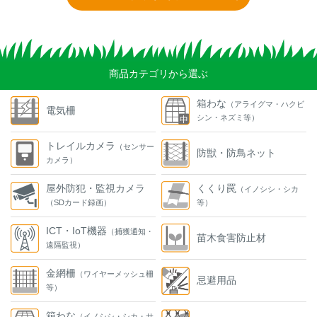
商品カテゴリから選ぶ
箱わな
（アライグマ・ハクビ
電気柵
シン・ネズミ等）
トレイルカメラ
（センサー
防獣・防鳥ネット
カメラ）
屋外防犯・監視カメラ
くくり罠
（イノシシ・シカ
（SDカード録画）
等）
ICT・IoT機器
（捕獲通知・
苗木食害防止材
遠隔監視）
金網柵
（ワイヤーメッシュ柵
忌避用品
等）
箱わな
（イノシシ・シカ・サ