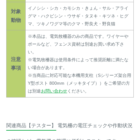
イノシシ・シカ・カモシカ・きょん・サル・アライ
対象
グマ・ハクビシン・ウサギ・タヌキ・キツネ・ヒグ
動物
マ、ツキノワグマ等のクマ・野良犬・野良猫
※本品は、電気牧柵器のみの商品です。ワイヤーや
ポールなど、フェンス資材は別途お買い求め下さ
い。
注意
※電気牧柵器は使用条件によって推奨距離に満たな
い場合があります。
事項
※当商品に対応可能な本機用支柱（Sシリーズ架台用
Y型ポスト 800mm（メッキタイプ））をご希望の方
は別途
お問い合わせ
ください。
関連商品【テスター】
電気柵の電圧チェックや作動状況