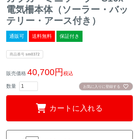
電気柵本体（ソーラー・バッ
イノシシ対策
キツネ対策
テリー・アース付き）
シカ対策
タイワンリス対策
通販可
送料無料
保証付き
イタチ・テン・
アライグマ対策
マングース対策
商品番号
sm0372
サル対策
ヌートリア対策
40,700
販売価格
税込
クマ対策
ネズミ・モグラ対策
お気に入りに登録する
ハクビシン対策
鳥・カラス対策
カートに入れる
ブラックバス・
タヌキ対策
ブルーギル対策