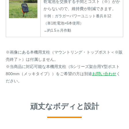
乾電池を交換する手間とコスト（※）がか
からないので、維持費が削減できます。
※例：ガラガーパワーユニット番兵Ｂ12
（単1乾電池×6本使用）
→約1.5ヵ月作動
※画像にある本機用支柱（マウントリング・トップポスト＜※販
売終了＞）は付属しません。
※当商品に対応可能な本機用支柱（Sシリーズ架台用Y型ポスト
800mm（メッキタイプ））をご希望の方は別途
お問い合わせ
く
ださい。
頑丈なボディと設計