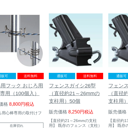
通販可
送料無料
通販可
送料無料
通販可
㎜用フック おじろ用
フェンスガイシ26型
フェンス
専用（100個入）
（直径約21～26mmの
（直径約
支柱用）50個
支柱用）
価格
8,800
税込
販売価格
8,250
税込
販売価格
ろ用心棒専用の取付けフ
。
【直径約21～26mmの支柱
【直径約1
用】 既存のフェンス（支柱）
用】 既存
在庫切れ