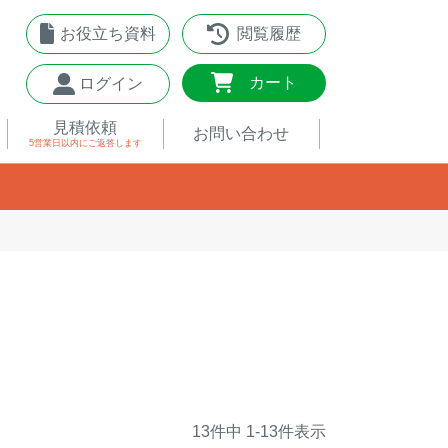
お役立ち資料
閲覧履歴
0
カート
ログイン
見積依頼
お問い合わせ
5営業日以内
にご返答します
13
件中
1
-
13
件表示