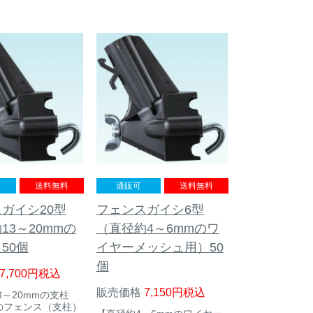
送料無料
通販可
送料無料
ガイシ20型
フェンスガイシ6型
13～20mmの
（直径約4～6mmのワ
50個
イヤーメッシュ用）50
個
7,700
税込
販売価格
7,150
税込
3～20mmの支柱
のフェンス（支柱）