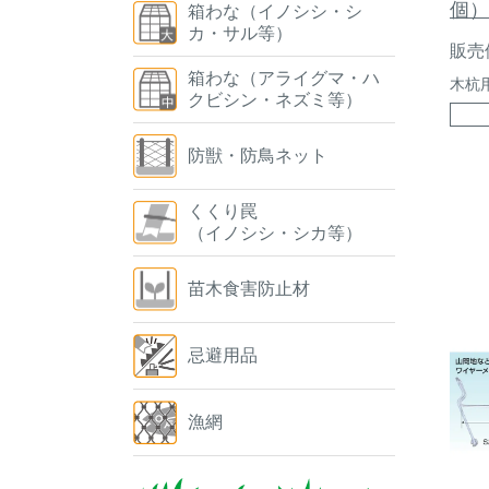
個）
箱わな（イノシシ・シ
カ・サル等）
販売
箱わな（アライグマ・ハ
木杭
クビシン・ネズミ等）
防獣・防鳥ネット
くくり罠
（イノシシ・シカ等）
苗木食害防止材
忌避用品
漁網