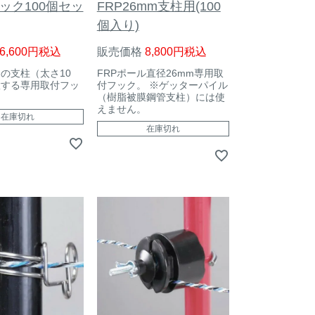
フック100個セッ
FRP26mm支柱用(100
個入り)
6,600
税込
販売価格
8,800
税込
の支柱（太さ10
FRPポール直径26mm専用取
置する専用取付フッ
付フック。 ※ゲッターパイル
（樹脂被膜鋼管支柱）には使
えません。
在庫切れ
在庫切れ