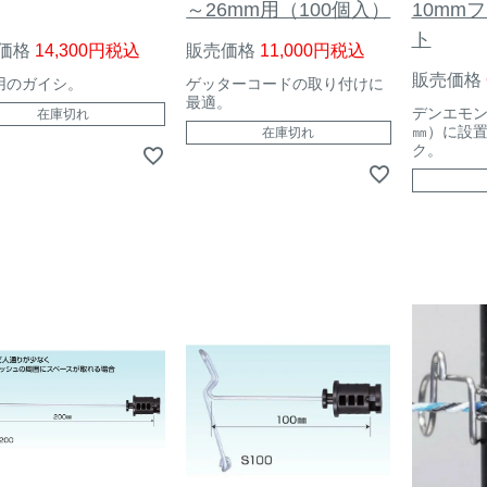
～26mm用（100個入）
10mm
ト
価格
14,300
税込
販売価格
11,000
税込
販売価格
用のガイシ。
ゲッターコードの取り付けに
最適。
デンエモン
在庫切れ
㎜）に設
在庫切れ
ク。