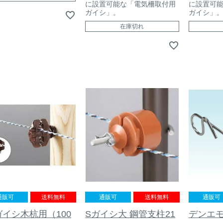
に設置可能な「電気柵取付用
に設置可
ガイシ」。
ガイシ」
在庫切れ
通販可
送料無料
通販可
送料無料
通販可
ガイシ木杭用（100
Sガイシ大 鋼管支柱21
デンエ