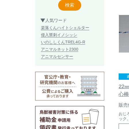
検索
人気ワード
楽落くん
ハイトシェルター
侵入禁刺
イノシッシ
いのししくん
TREL4G-R
アニマルネット2300
アニマルセンサー
22
心棒
販売
おじ
ック