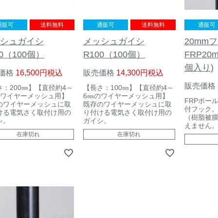
通販可
通販可
送料無料
通販可
送料無料
20mm
シュガイシ
メッシュガイシ
FRP20
00（100個）
R100（100個）
個入り)
価格
16,500
税込
販売価格
14,300
税込
販売価格
さ：200㎜】【直径約4～
【長さ：100㎜】【直径約4～
のワイヤーメッシュ用】
6㎜のワイヤーメッシュ用】
FRPポー
のワイヤーメッシュに取
既存のワイヤーメッシュに取
付フック。
ける電気さく取付け用の
り付ける電気さく取付け用の
（樹脂被
シ。
ガイシ。
えません
在庫切れ
在庫切れ