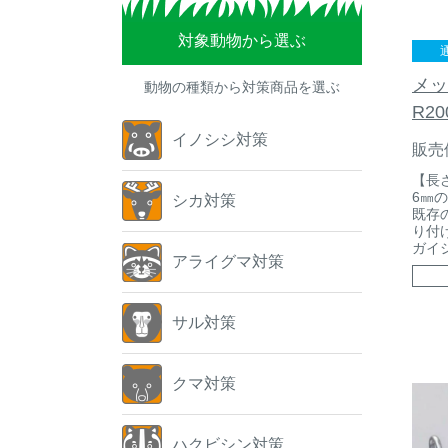
対象動物から選ぶ
メッ
動物の種類から対策商品を選ぶ
R2
イノシシ対策
販売
【長
6㎜
シカ対策
既存
り付
ガイ
アライグマ対策
サル対策
クマ対策
ハクビシン対策