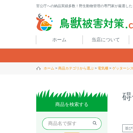
官公庁への納品実績多数！野生動物管理の専門家が厳選した
閉じる
ホーム
当店について
ホーム
商品カテゴリから選ぶ
電気柵
ゲッターシ
碍
商品を検索する
並び