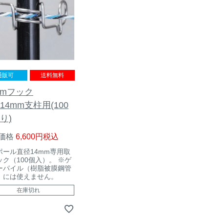
通販可
送料無料
mmフック
P14mm支柱用(100
り)
価格
6,600
税込
ポール直径14mm専用取
ック（100個入）。 ※ゲ
ーパイル（樹脂被膜鋼管
）には使えません。
在庫切れ