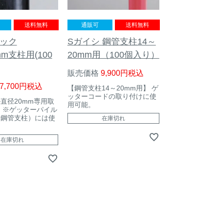
送料無料
通販可
送料無料
フック
Sガイシ 鋼管支柱14～
mm支柱用(100
20mm用（100個入り）
販売価格
9,900
税込
7,700
税込
【鋼管支柱14～20mm用】 ゲ
ッターコードの取り付けに使
ル直径20mm専用取
用可能。
 ※ゲッターパイル
膜鋼管支柱）には使
在庫切れ
。
在庫切れ