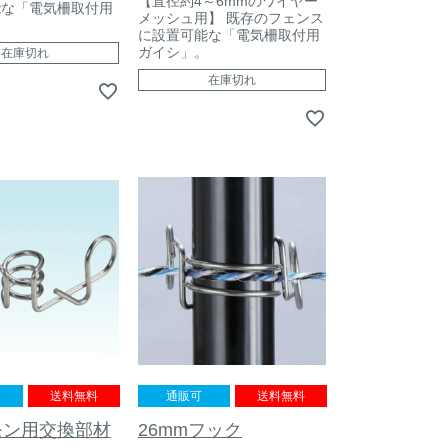
【直径約4～6mmのワイヤー
能な「電気柵取付用
メッシュ用】 既存のフェンス
。
に設置可能な「電気柵取付用
ガイシ」。
在庫切れ
在庫切れ
送料無料
通販可
送料無料
モン用交換部材
26mmフック