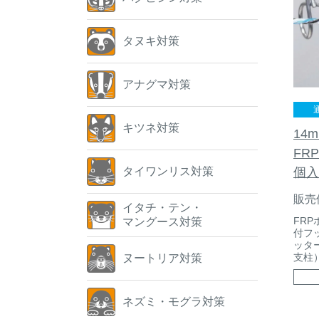
タヌキ対策
アナグマ対策
キツネ対策
14
FR
タイワンリス対策
個入
販売
イタチ・テン・
FRP
マングース対策
付フ
ッタ
支柱
ヌートリア対策
ネズミ・モグラ対策