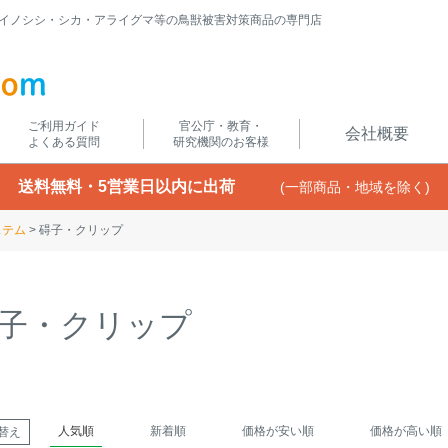
イノシシ・シカ・アライグマ等の鳥獣被害対策商品の専門店
ご利用ガイド
官公庁・教育・
会社概要
よくある質問
研究機関のお客様
送料無料・5営業日以内に出荷
(一部商品・地域を除く)
ステム
碍子・クリップ
子・クリップ
人気順
新着順
価格が安い順
価格が高い順
替え