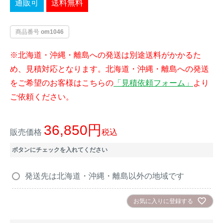
通販可
送料無料
イノシシ対策
キツネ対策
商品番号
om1046
シカ対策
タイワンリス対策
※北海道・沖縄・離島への発送は別途送料がかかるた
め、見積対応となります。北海道・沖縄・離島への発送
イタチ・テン・
アライグマ対策
マングース対策
をご希望のお客様はこちらの
「見積依頼フォーム」
より
ご依頼ください。
サル対策
ヌートリア対策
36,850
販売価格
税込
クマ対策
ネズミ・モグラ対策
ボタンにチェックを入れてください
ハクビシン対策
鳥・カラス対策
発送先は北海道・沖縄・離島以外の地域です
ブラックバス・
タヌキ対策
ブルーギル対策
お気に入りに登録する