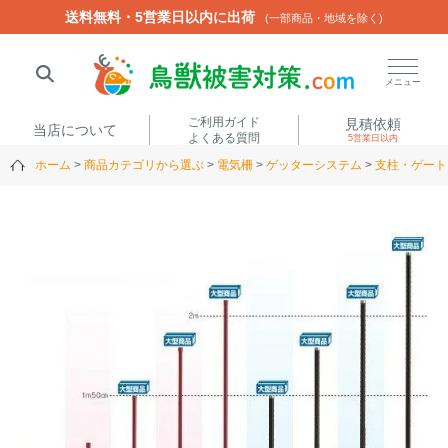
送料無料・5営業日以内に出荷
送料無料・5営業日以内に出荷
(一部商品・地域を除く)
(一部商品・地域を除く)
閉じる
メニュー
ご利用ガイド
見積依頼
当店について
よくある質問
5営業日以内
ホーム
商品カテゴリから選ぶ
電気柵
ゲッターシステム
支柱・ゲート
人気ワード
楽落くん
ハイトシェルター
侵入禁刺
イノシッシ
いのししくん
TREL4G-R
アニマルネット2300
アニマルセンサー
商品カテゴリから選ぶ
箱わな
（アライグマ・ハ
電気柵
クビシン・ネズミ等）