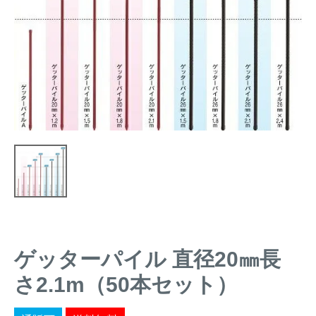
トレイルカメラ
（セン
防獣・防鳥ネット
サーカメラ）
屋外防犯・監視カメ
くくり罠
（イノシシ・
ラ
（SDカード録画）
シカ等）
ICT・IoT機器
（捕獲通
苗木食害防止材
知・遠隔監視）
金網柵
（ワイヤーメッシ
忌避用品
ュ柵等）
箱わな
（イノシシ・シ
漁網
カ・サル等）
ゲッターパイル 直径20㎜長
対象動物から選ぶ
さ2.1m（50本セット）
動物の種類から対策商品を選ぶ