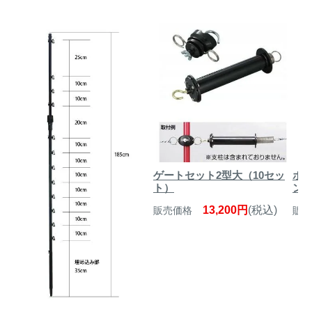
ゲートセット2型大（10セッ
ポ
ト）
ング
13,200円
(税込)
販売価格
販売