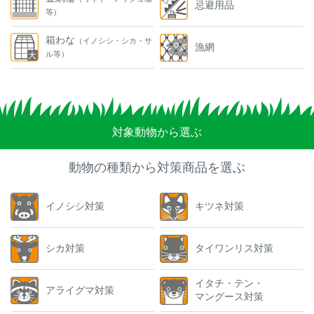
忌避用品
等）
箱わな
（イノシシ・シカ・サ
漁網
ル等）
対象動物から選ぶ
動物の種類から対策商品を選ぶ
イノシシ対策
キツネ対策
シカ対策
タイワンリス対策
イタチ・テン・
アライグマ対策
マングース対策