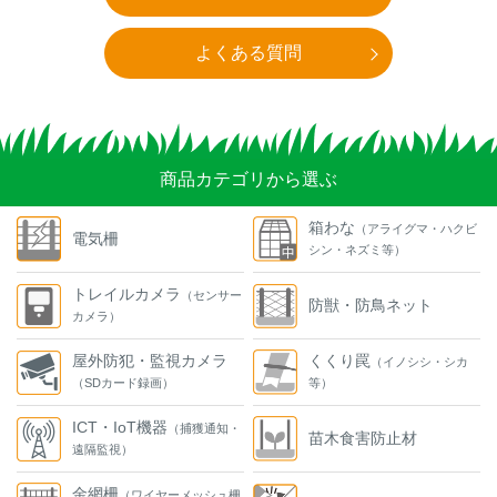
よくある質問
商品カテゴリから選ぶ
箱わな
（アライグマ・ハクビ
電気柵
シン・ネズミ等）
トレイルカメラ
（センサー
防獣・防鳥ネット
カメラ）
屋外防犯・監視カメラ
くくり罠
（イノシシ・シカ
（SDカード録画）
等）
ICT・IoT機器
（捕獲通知・
苗木食害防止材
遠隔監視）
金網柵
（ワイヤーメッシュ柵