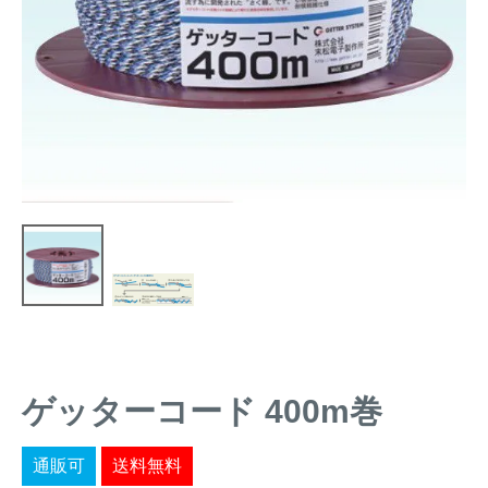
トレイルカメラ
（セン
防獣・防鳥ネット
サーカメラ）
屋外防犯・監視カメ
くくり罠
（イノシシ・
ラ
（SDカード録画）
シカ等）
ICT・IoT機器
（捕獲通
苗木食害防止材
知・遠隔監視）
金網柵
（ワイヤーメッシ
忌避用品
ュ柵等）
箱わな
（イノシシ・シ
漁網
カ・サル等）
ゲッターコード 400m巻
対象動物から選ぶ
動物の種類から対策商品を選ぶ
通販可
送料無料