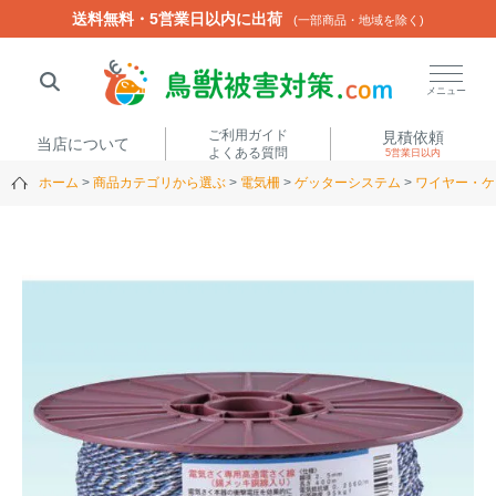
送料無料・5営業日以内に出荷
送料無料・5営業日以内に出荷
(一部商品・地域を除く)
(一部商品・地域を除く)
閉じる
メニュー
ご利用ガイド
見積依頼
当店について
よくある質問
5営業日以内
ホーム
商品カテゴリから選ぶ
電気柵
ゲッターシステム
ワイヤー・ケ
人気ワード
楽落くん
ハイトシェルター
侵入禁刺
イノシッシ
いのししくん
TREL4G-R
アニマルネット2300
アニマルセンサー
商品カテゴリから選ぶ
箱わな
（アライグマ・ハ
電気柵
クビシン・ネズミ等）