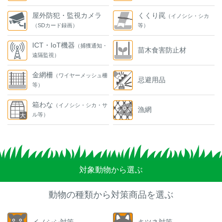
屋外防犯・監視カメラ
くくり罠
（イノシシ・シカ
（SDカード録画）
等）
ICT・IoT機器
（捕獲通知・
苗木食害防止材
遠隔監視）
金網柵
（ワイヤーメッシュ柵
忌避用品
等）
箱わな
（イノシシ・シカ・サ
漁網
ル等）
対象動物から選ぶ
動物の種類から対策商品を選ぶ
イノシシ対策
キツネ対策