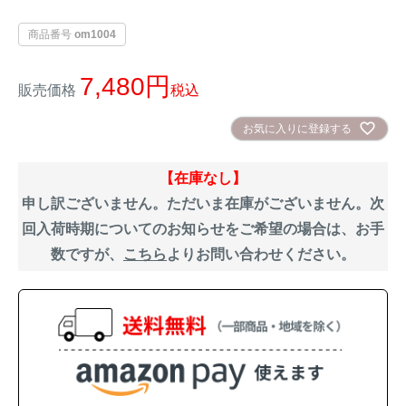
イノシシ対策
キツネ対策
商品番号
om1004
7,480
シカ対策
タイワンリス対策
販売価格
税込
お気に入りに登録する
イタチ・テン・
アライグマ対策
マングース対策
【在庫なし】
サル対策
ヌートリア対策
申し訳ございません。ただいま在庫がございません。次
回入荷時期についてのお知らせをご希望の場合は、お手
クマ対策
ネズミ・モグラ対策
数ですが、
こちら
よりお問い合わせください。
ハクビシン対策
鳥・カラス対策
ブラックバス・
タヌキ対策
ブルーギル対策