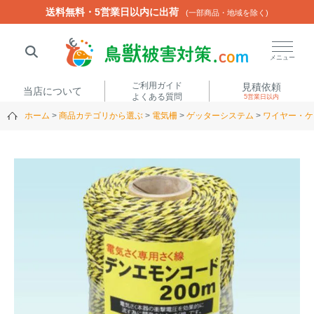
送料無料・5営業日以内に出荷
送料無料・5営業日以内に出荷
(一部商品・地域を除く)
(一部商品・地域を除く)
閉じる
メニュー
ご利用ガイド
見積依頼
当店について
よくある質問
5営業日以内
ホーム
商品カテゴリから選ぶ
電気柵
ゲッターシステム
ワイヤー・ケ
人気ワード
楽落くん
ハイトシェルター
侵入禁刺
イノシッシ
いのししくん
TREL4G-R
アニマルネット2300
アニマルセンサー
商品カテゴリから選ぶ
箱わな
（アライグマ・ハ
電気柵
クビシン・ネズミ等）