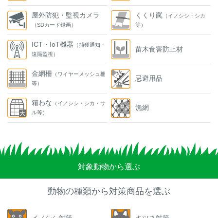
屋外防犯・監視カメラ
くくり罠
（イノシシ・シカ
（SDカード録画）
等）
ICT・IoT機器
（捕獲通知・
苗木食害防止材
遠隔監視）
金網柵
（ワイヤーメッシュ柵
忌避用品
等）
箱わな
（イノシシ・シカ・サ
漁網
ル等）
対象動物から選ぶ
動物の種類から対策商品を選ぶ
イノシシ対策
キツネ対策