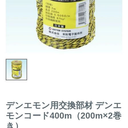
トレイルカメラ
（セン
防獣・防鳥ネット
サーカメラ）
屋外防犯・監視カメ
くくり罠
（イノシシ・
ラ
（SDカード録画）
シカ等）
ICT・IoT機器
（捕獲通
苗木食害防止材
知・遠隔監視）
金網柵
（ワイヤーメッシ
忌避用品
ュ柵等）
箱わな
（イノシシ・シ
漁網
カ・サル等）
デンエモン用交換部材 デンエ
対象動物から選ぶ
モンコード400m（200m×2巻
動物の種類から対策商品を選ぶ
き）