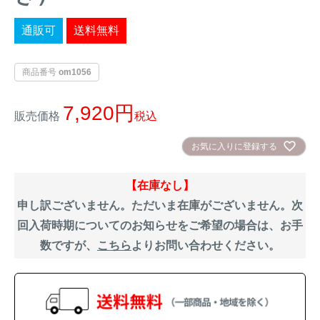
イノシシ対策
キツネ対策
通販可
送料無料
シカ対策
タイワンリス対策
商品番号
om1056
イタチ・テン・
7,920
アライグマ対策
販売価格
税込
マングース対策
お気に入りに登録する
サル対策
ヌートリア対策
【在庫なし】
クマ対策
ネズミ・モグラ対策
申し訳ございません。ただいま在庫がございません。次
回入荷時期についてのお知らせをご希望の場合は、お手
ハクビシン対策
鳥・カラス対策
数ですが、
こちら
よりお問い合わせください。
ブラックバス・
タヌキ対策
ブルーギル対策