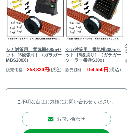
シカ
シカ対策用 電気柵400mセ
シカ対策用 電気柵200mセ
長
ット［5段張り］（ガラガー
ット［5段張り］（ガラガー
MBS200X）
ソーラー番兵S30x）
販売
258,830円
(税込)
154,550円
(税込)
販売価格
販売価格
ご不明な点はお気軽にお問い合わせください。
お問い合わせ