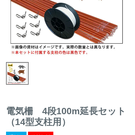
トレイルカメラ
（セン
防獣・防鳥ネット
サーカメラ）
屋外防犯・監視カメ
くくり罠
（イノシシ・
ラ
（SDカード録画）
シカ等）
ICT・IoT機器
（捕獲通
苗木食害防止材
知・遠隔監視）
金網柵
（ワイヤーメッシ
忌避用品
ュ柵等）
箱わな
（イノシシ・シ
漁網
カ・サル等）
電気柵 4段100m延長セット
対象動物から選ぶ
（14型支柱用）
動物の種類から対策商品を選ぶ