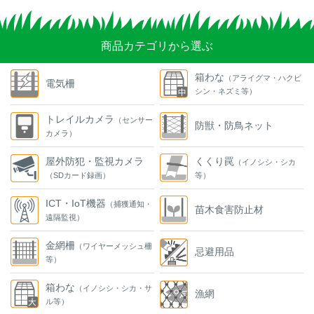
商品カテゴリから選ぶ
箱わな
（アライグマ・ハクビ
電気柵
シン・ネズミ等）
トレイルカメラ
（センサー
防獣・防鳥ネット
カメラ）
屋外防犯・監視カメラ
くくり罠
（イノシシ・シカ
（SDカード録画）
等）
ICT・IoT機器
（捕獲通知・
苗木食害防止材
遠隔監視）
金網柵
（ワイヤーメッシュ柵
忌避用品
等）
箱わな
（イノシシ・シカ・サ
漁網
ル等）