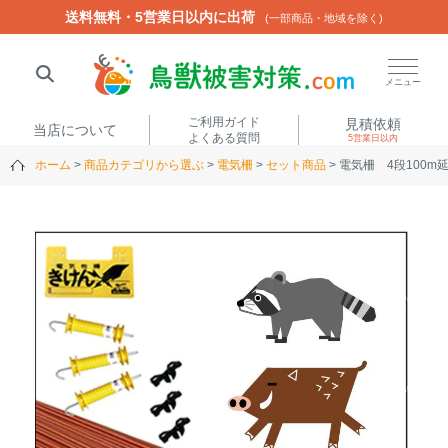
送料無料・5営業日以内に出荷
送料無料・5営業日以内に出荷
(一部商品・地域を除く)
(一部商品・地域を除く)
閉じる
メニュー
ご利用ガイド
見積依頼
当店について
よくある質問
5営業日以内
ホーム
商品カテゴリから選ぶ
電気柵
セット商品
電気柵 4段100m
人気ワード
楽落くん
ハイトシェルター
侵入禁刺
イノシッシ
いのししくん
TREL4G-R
アニマルネット2300
アニマルセンサー
商品カテゴリから選ぶ
箱わな
（アライグマ・ハ
電気柵
クビシン・ネズミ等）