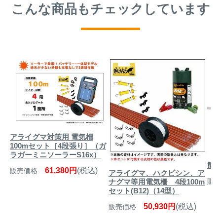
こんな商品もチェックしています
アライグマ対策用 電気柵
100mセット［4段張り］（ガ
ラガーミニソーラーS16x）
簡易
61,380円
(税込)
販売価格
アライグマ、ハクビシン、ア
販売
ナグマ等用電気柵 4段100m
セット(B12)（14型）
50,930円
(税込)
販売価格