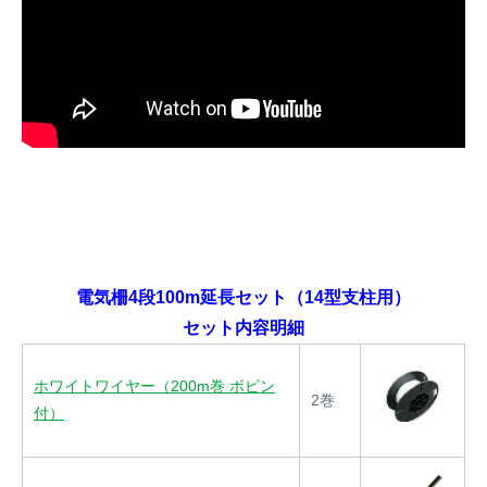
電気柵4段100m延長セット（14型支柱用）
セット内容明細
ホワイトワイヤー（200m巻 ボビン
2巻
付）