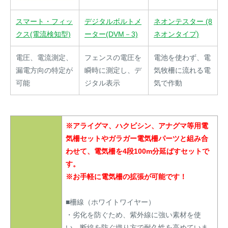
スマート・フィッ
デジタルボルトメ
ネオンテスター (8
クス(電流検知型)
ーター(DVM－3)
ネオンタイプ)
電圧、電流測定、
フェンスの電圧を
電池を使わず、電
漏電方向の特定が
瞬時に測定し、デ
気牧柵に流れる電
可能
ジタル表示
気で作動
※アライグマ、ハクビシン、アナグマ等用電
気柵セットやガラガー電気柵パーツと組み合
わせて、電気柵を4段100m分延ばすセットで
す。
※お手軽に電気柵の拡張が可能です！
■柵線（ホワイトワイヤー）
・劣化を防ぐため、紫外線に強い素材を使
い、断線を防ぐ織り方で耐久性を高めていま