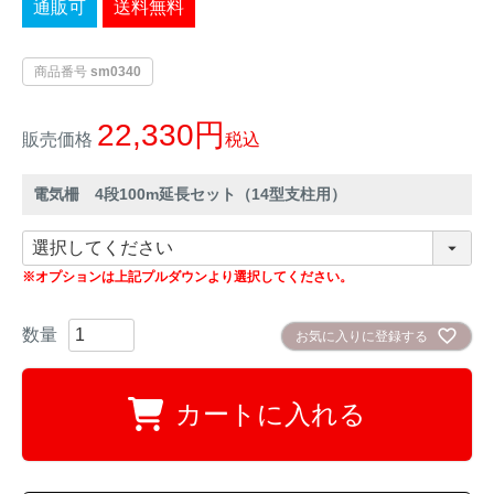
通販可
送料無料
イノシシ対策
キツネ対策
商品番号
sm0340
シカ対策
タイワンリス対策
22,330
販売価格
税込
イタチ・テン・
アライグマ対策
マングース対策
電気柵 4段100m延長セット（14型支柱用）
サル対策
ヌートリア対策
※オプションは上記プルダウンより選択してください。
クマ対策
ネズミ・モグラ対策
お気に入りに登録する
ハクビシン対策
鳥・カラス対策
カートに入れる
ブラックバス・
タヌキ対策
ブルーギル対策