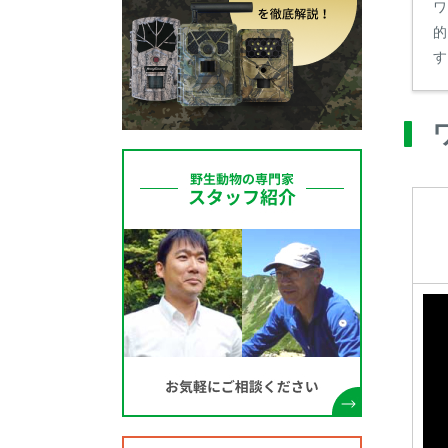
ワ
的
す