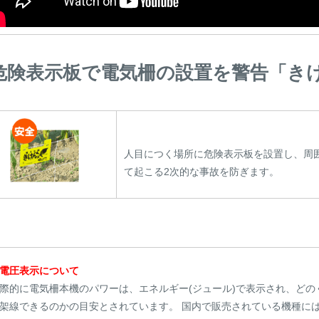
危険表示板で電気柵の設置を警告「き
人目につく場所に危険表示板を設置し、周
て起こる2次的な事故を防ぎます。
電圧表示について
際的に電気柵本機のパワーは、エネルギー(ジュール)で表示され、ど
架線できるのかの目安とされています。 国内で販売されている機種に