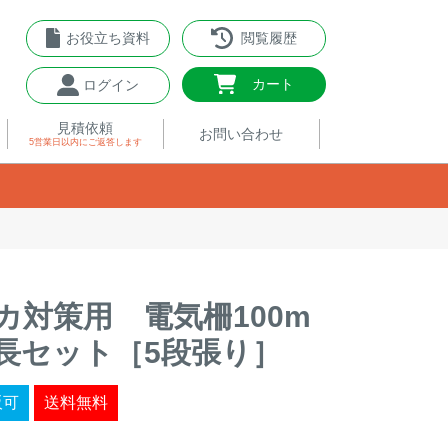
お役立ち資料
閲覧履歴
0
カート
ログイン
見積依頼
お問い合わせ
5営業日以内
にご返答します
カ対策用 電気柵100m
長セット［5段張り］
販可
送料無料