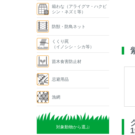
箱わな（アライグマ・ハクビ
シン・ネズミ等）
防獣・防鳥ネット
くくり罠
（イノシシ・シカ等）
苗木食害防止材
忌避用品
漁網
対象動物から選ぶ