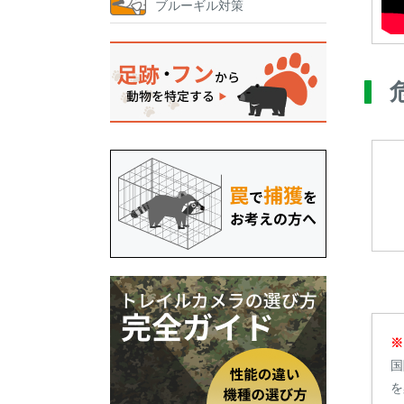
ブルーギル対策
※
国
を