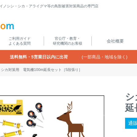
イノシシ・シカ・アライグマ等の鳥獣被害対策商品の専門店
ご利用ガイド
官公庁・教育・
会社概要
よくある質問
研究機関のお客様
送料無料・5営業日以内に出荷
(一部商品・地域を除く)
シカ対策用 電気柵100m延長セット［5段張り］
シ
延
通