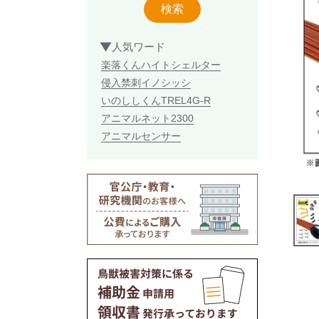
検索
人気ワード
楽落くん
ハイトシェルター
侵入禁刺
イノシッシ
いのししくん
TREL4G-R
アニマルネット2300
アニマルセンサー