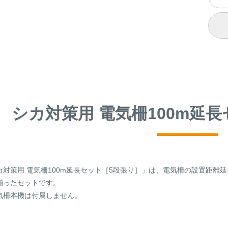
シカ対策用 電気柵100m延
カ対策用 電気柵100m延長セット［5段張り］」は、電気柵の設置距離延
揃ったセットです。
気柵本機は付属しません。