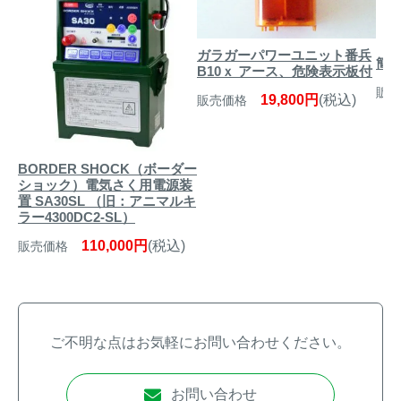
ガラガーパワーユニット番兵
簡易
B10ｘ アース、危険表示板付
販売
19,800円
(税込)
販売価格
BORDER SHOCK（ボーダー
ショック）電気さく用電源装
置 SA30SL （旧：アニマルキ
ラー4300DC2-SL）
110,000円
(税込)
販売価格
ご不明な点はお気軽にお問い合わせください。
お問い合わせ