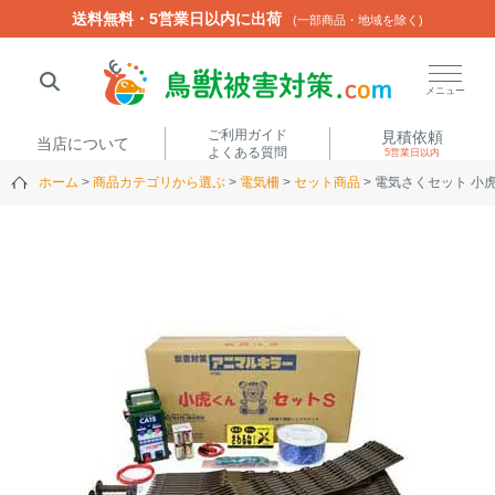
送料無料・5営業日以内に出荷
送料無料・5営業日以内に出荷
(一部商品・地域を除く)
(一部商品・地域を除く)
閉じる
メニュー
ご利用ガイド
見積依頼
当店について
よくある質問
5営業日以内
ホーム
商品カテゴリから選ぶ
電気柵
セット商品
電気さくセット 小
人気ワード
楽落くん
ハイトシェルター
侵入禁刺
イノシッシ
いのししくん
TREL4G-R
アニマルネット2300
アニマルセンサー
商品カテゴリから選ぶ
箱わな
（アライグマ・ハ
電気柵
クビシン・ネズミ等）