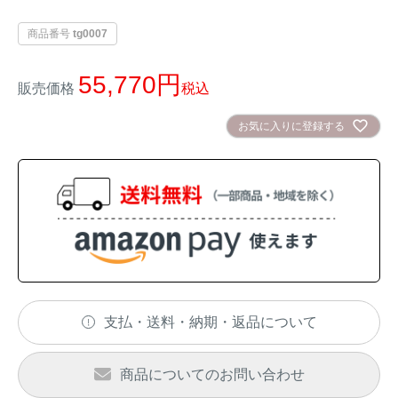
イノシシ対策
キツネ対策
商品番号
tg0007
55,770
シカ対策
タイワンリス対策
販売価格
税込
お気に入りに登録する
イタチ・テン・
アライグマ対策
マングース対策
サル対策
ヌートリア対策
クマ対策
ネズミ・モグラ対策
ハクビシン対策
鳥・カラス対策
支払・送料・納期・返品について
ブラックバス・
タヌキ対策
ブルーギル対策
商品についてのお問い合わせ