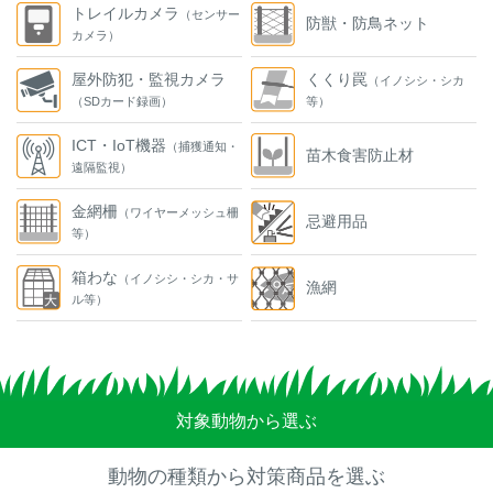
トレイルカメラ
（センサー
防獣・防鳥ネット
カメラ）
屋外防犯・監視カメラ
くくり罠
（イノシシ・シカ
（SDカード録画）
等）
ICT・IoT機器
（捕獲通知・
苗木食害防止材
遠隔監視）
金網柵
（ワイヤーメッシュ柵
忌避用品
等）
箱わな
（イノシシ・シカ・サ
漁網
ル等）
対象動物から選ぶ
動物の種類から対策商品を選ぶ