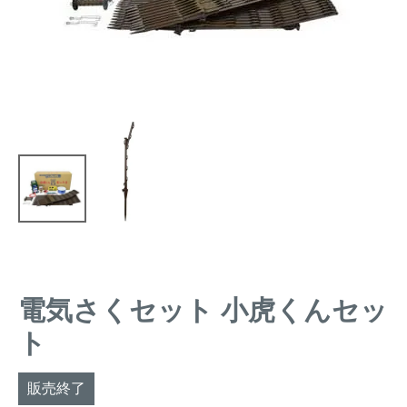
トレイルカメラ
（セン
防獣・防鳥ネット
サーカメラ）
屋外防犯・監視カメ
くくり罠
（イノシシ・
ラ
（SDカード録画）
シカ等）
ICT・IoT機器
（捕獲通
苗木食害防止材
知・遠隔監視）
金網柵
（ワイヤーメッシ
忌避用品
ュ柵等）
箱わな
（イノシシ・シ
漁網
カ・サル等）
電気さくセット 小虎くんセッ
ト
対象動物から選ぶ
動物の種類から対策商品を選ぶ
販売終了