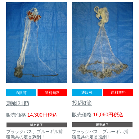
アナグマ対策
閉じる
通販可
送料無料
通販可
送料無料
投網8節
刺網21節
販売価格
16,060
税込
販売価格
14,300
税込
ブラックバス、ブルーギル捕
ブラックバス、ブルーギル捕
獲漁具の定番投網！
獲漁具の定番刺網！