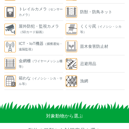
トレイルカメラ
（センサー
防獣・防鳥ネット
カメラ）
屋外防犯・監視カメラ
くくり罠
（イノシシ・シカ
（SDカード録画）
等）
ICT・IoT機器
（捕獲通知・
苗木食害防止材
遠隔監視）
金網柵
（ワイヤーメッシュ柵
忌避用品
等）
箱わな
（イノシシ・シカ・サ
漁網
ル等）
対象動物から選ぶ