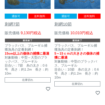
イノシシ対策
キツネ対策
通販可
送料無料
通販可
送料無料
シカ対策
タイワンリス対策
刺網7節
刺網10節
販売価格
9,130
税込
販売価格
10,010
税込
イタチ・テン・
アライグマ対策
マングース対策
ブラックバス、ブルーギル捕
ブラックバス、ブルーギル捕
獲漁具の定番刺網！
獲漁具の定番刺網！
サル対策
ヌートリア対策
15cm以上の個体の捕獲に最適
5～15ｃｍの大きさの個体の捕
対象動物：中型～大型のブラ
獲に最適
ックバス、ブルーギル
対象動物：中型のブラックバ
クマ対策
ネズミ・モグラ対策
目合い：7節 糸の太さ：0.6
ス、ブルーギル
号 高さ：約1.2m 長さ：約
目合い：10節 糸の太さ：0.6
10m
号 高さ：約1.2m 長さ：約
10m
ハクビシン対策
鳥・カラス対策
在庫切れ
在庫切れ
ブラックバス・
タヌキ対策
ブルーギル対策