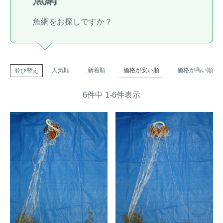
トレイルカメラ
（セン
防獣・防鳥ネット
魚網をお探しですか？
サーカメラ）
屋外防犯・監視カメ
くくり罠
（イノシシ・
ラ
（SDカード録画）
シカ等）
人気順
新着順
価格が安い順
価格が高い順
並び替え
ICT・IoT機器
（捕獲通
苗木食害防止材
知・遠隔監視）
6
件中
1
-
6
件表示
金網柵
（ワイヤーメッシ
忌避用品
ュ柵等）
箱わな
（イノシシ・シ
漁網
カ・サル等）
対象動物から選ぶ
動物の種類から対策商品を選ぶ