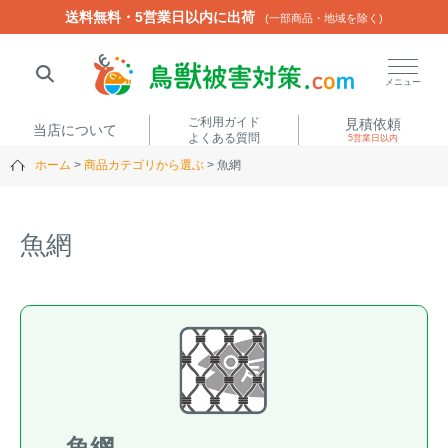
送料無料・5営業日以内に出荷
送料無料・5営業日以内に出荷
(一部商品・地域を除く)
(一部商品・地域を除く)
閉じる
メニュー
ご利用ガイド
見積依頼
当店について
よくある質問
5営業日以内
ホーム
商品カテゴリから選ぶ
魚網
人気ワード
楽落くん
ハイトシェルター
侵入禁刺
イノシッシ
魚網
いのししくん
TREL4G-R
アニマルネット2300
アニマルセンサー
商品カテゴリから選ぶ
箱わな
（アライグマ・ハ
電気柵
クビシン・ネズミ等）
魚網