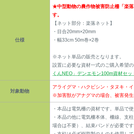
★中型動物の農作物被害防止柵「楽落
す。
【ネット部分：楽落ネット】
・目合20mm×20mm
仕様
・幅33cm 50m巻×2巻
※ネット単品の販売となります。
設置に必要な資材一式のご購入希望の
くんNEO」デンエモン100m資材セ
アライグマ・ハクビシン・タヌキ・イ
対象動物
※加害獣がアナグマの場合、被害発生
・本品は電気柵の資材です。単品で使
・本品の他に電気柵本体、柵線、支柱
場合は不要）、結束バンドが必要です
・支柱は必ず樹脂製のものを使用して