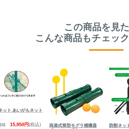
この商品を見
こんな商品もチェッ
ネット あいがもネット
15,950円
(税込)
価格
両扉式筒型モグラ捕獲器
防獣ネッ