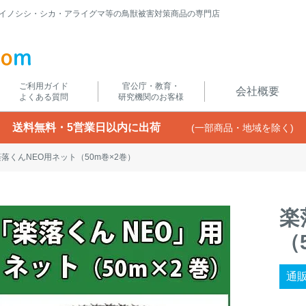
イノシシ・シカ・アライグマ等の鳥獣被害対策商品の専門店
ご利用ガイド
官公庁・教育・
会社概要
よくある質問
研究機関のお客様
送料無料・5営業日以内に出荷
(一部商品・地域を除く)
楽落くんNEO用ネット（50m巻×2巻）
楽
（
通