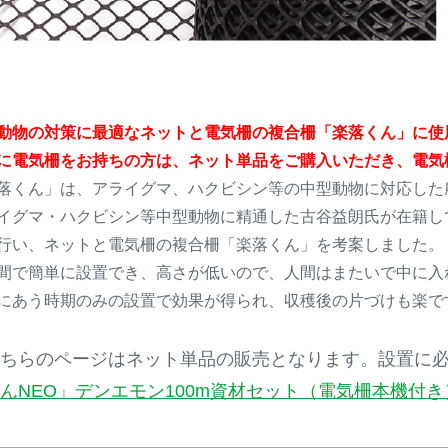
動物の対策に最適なネットと電気柵の複合柵「楽落くん」に使
に電気柵をお持ちの方は、ネット単品をご購入いただき、電気
落くん」は、アライグマ、ハクビシン等の中型動物に対応した
イグマ・ハクビシン等中型動物に精通した古谷益朗氏が在籍し
行い、ネットと電気柵の複合柵「楽落くん」を考案しました。
間で簡単に設置でき、高さが低いので、人間はまたいで中に入
にあう時期のみの設置で効果が得られ、収穫後の片づけも楽で
ちらのページはネット単品の販売となります。設置に
んNEO」デンエモン100m資材セット（電気柵本機付き