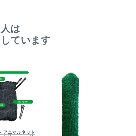
た人は
クしています
ト アニマルネット