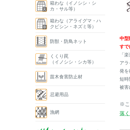
箱わな（イノシシ・シ
カ・サル等）
箱わな（アライグマ・ハ
クビシン・ネズミ等）
中型
防獣・防鳥ネット
すで
「楽
くくり罠
（イノシシ・シカ等）
アラ
発を
苗木食害防止材
短時
被害
忌避用品
※こ
漁網
落く