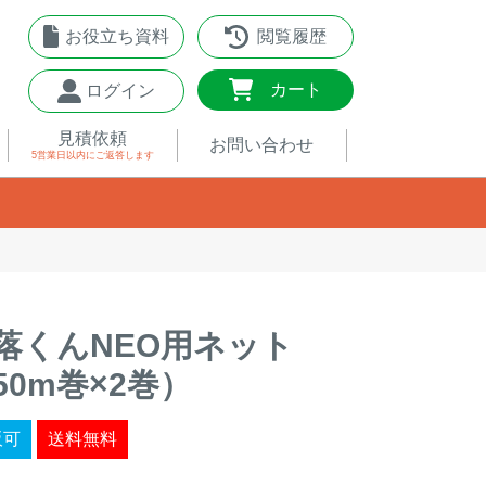
お役立ち資料
閲覧履歴
0
カート
ログイン
見積依頼
お問い合わせ
5営業日以内
にご返答します
落くんNEO用ネット
50m巻×2巻）
販可
送料無料