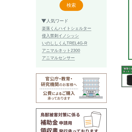
検索
人気ワード
楽落くん
ハイトシェルター
侵入禁刺
イノシッシ
いのししくん
TREL4G-R
アニマルネット2300
アニマルセンサー