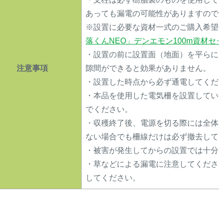
あっても漏電の可能性がありますので
※設置に必要な資材一式のご購入希望
落くんNEO」デンエモン100m資材
・設置の前に設置面（地面）を平らに
注意事項
隙間ができると効果がありません。
・設置した時点から必ず通電してくだ
・本品を使用した電気柵を設置してい
でください。
・収穫終了後、電源を切る際には全体
ない場合でも柵線だけは必ず撤去して
・被害が発生してからの設置では十分
・草などによる漏電に注意してくださ
してください。