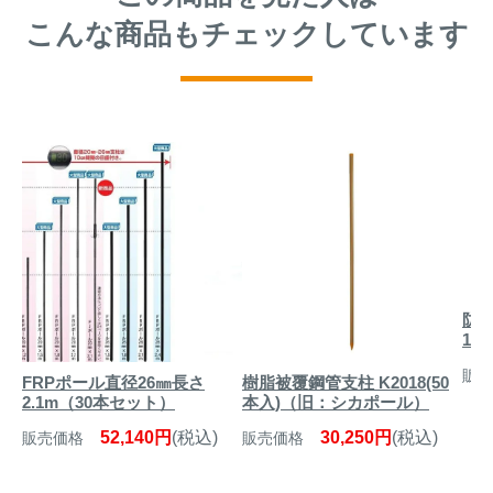
こんな商品もチェックしています
防
150
販売
FRPポール直径26㎜長さ
樹脂被覆鋼管支柱 K2018(50
2.1m（30本セット）
本入)（旧：シカポール）
52,140円
(税込)
30,250円
(税込)
販売価格
販売価格