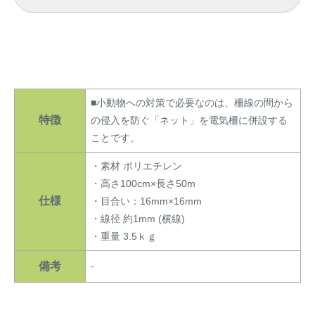
アナグマ対策
閉じる
■小動物への対策で必要なのは、柵線の間から
特徴
の侵入を防ぐ「ネット」を電気柵に併設する
ことです。
・素材 ポリエチレン
・高さ100cm×長さ50m
仕様
・目合い：16mm×16mm
・線径 約1mm (横線)
・重量 3.5ｋｇ
備考
-