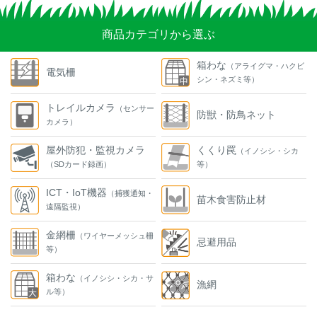
商品カテゴリから選ぶ
箱わな
（アライグマ・ハクビ
電気柵
シン・ネズミ等）
トレイルカメラ
（センサー
防獣・防鳥ネット
カメラ）
屋外防犯・監視カメラ
くくり罠
（イノシシ・シカ
（SDカード録画）
等）
ICT・IoT機器
（捕獲通知・
苗木食害防止材
遠隔監視）
金網柵
（ワイヤーメッシュ柵
忌避用品
等）
箱わな
（イノシシ・シカ・サ
漁網
ル等）