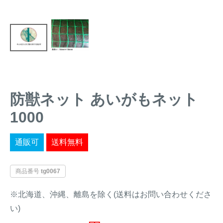
トレイルカメラ
（セン
防獣・防鳥ネット
サーカメラ）
屋外防犯・監視カメ
くくり罠
（イノシシ・
ラ
（SDカード録画）
シカ等）
ICT・IoT機器
（捕獲通
苗木食害防止材
知・遠隔監視）
防獣ネット あいがもネット
金網柵
（ワイヤーメッシ
忌避用品
1000
ュ柵等）
箱わな
（イノシシ・シ
漁網
通販可
送料無料
カ・サル等）
商品番号
tg0067
対象動物から選ぶ
※北海道、沖縄、離島を除く(送料はお問い合わせくださ
い)
動物の種類から対策商品を選ぶ