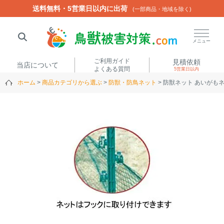
送料無料・5営業日以内に出荷
送料無料・5営業日以内に出荷
(一部商品・地域を除く)
(一部商品・地域を除く)
閉じる
メニュー
ご利用ガイド
見積依頼
当店について
よくある質問
5営業日以内
ホーム
商品カテゴリから選ぶ
防獣・防鳥ネット
防獣ネット あいがもネ
人気ワード
楽落くん
ハイトシェルター
侵入禁刺
イノシッシ
いのししくん
TREL4G-R
アニマルネット2300
アニマルセンサー
商品カテゴリから選ぶ
箱わな
（アライグマ・ハ
電気柵
クビシン・ネズミ等）