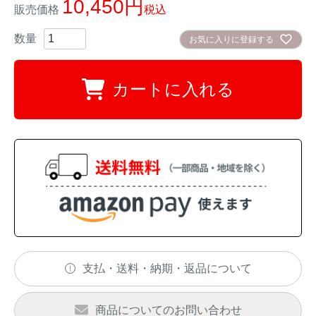
10,450
販売価格
税込
イノシシ対策
キツネ対策
お気に入りに登録する
シカ対策
タイワンリス対策
カートに入れる
イタチ・テン・
アライグマ対策
マングース対策
サル対策
ヌートリア対策
クマ対策
ネズミ・モグラ対策
ハクビシン対策
鳥・カラス対策
支払・送料・納期・返品について
ブラックバス・
タヌキ対策
ブルーギル対策
商品についてのお問い合わせ