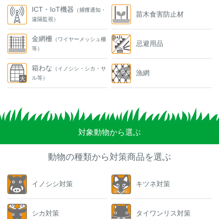
ICT・IoT機器
（捕獲通知・
苗木食害防止材
遠隔監視）
金網柵
（ワイヤーメッシュ柵
忌避用品
等）
箱わな
（イノシシ・シカ・サ
漁網
ル等）
対象動物から選ぶ
動物の種類から対策商品を選ぶ
イノシシ対策
キツネ対策
シカ対策
タイワンリス対策