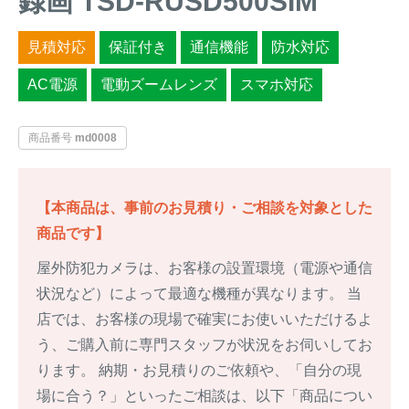
録画 TSD-RUSD500SIM
イノシシ対策
キツネ対策
見積対応
保証付き
通信機能
防水対応
AC電源
電動ズームレンズ
スマホ対応
シカ対策
タイワンリス対策
イタチ・テン・
商品番号
md0008
アライグマ対策
マングース対策
サル対策
ヌートリア対策
【本商品は、事前のお見積り・ご相談を対象とした
商品です】
クマ対策
ネズミ・モグラ対策
屋外防犯カメラは、お客様の設置環境（電源や通信
状況など）によって最適な機種が異なります。 当
ハクビシン対策
鳥・カラス対策
店では、お客様の現場で確実にお使いいただけるよ
う、ご購入前に専門スタッフが状況をお伺いしてお
ブラックバス・
タヌキ対策
ブルーギル対策
ります。 納期・お見積りのご依頼や、「自分の現
場に合う？」といったご相談は、以下「商品につい