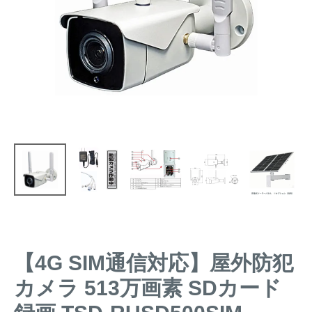
トレイルカメラ
（セン
防獣・防鳥ネット
サーカメラ）
屋外防犯・監視カメ
くくり罠
（イノシシ・
ラ
（SDカード録画）
シカ等）
ICT・IoT機器
（捕獲通
苗木食害防止材
知・遠隔監視）
金網柵
（ワイヤーメッシ
忌避用品
ュ柵等）
箱わな
（イノシシ・シ
漁網
カ・サル等）
【4G SIM通信対応】屋外防犯
対象動物から選ぶ
カメラ 513万画素 SDカード
動物の種類から対策商品を選ぶ