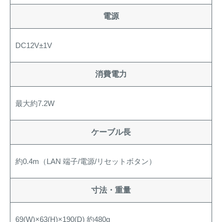
電源
DC12V±1V
消費電力
最大約7.2W
ケーブル長
約0.4m（LAN 端⼦/電源/リセットボタン）
寸法・重量
69(W)×63(H)×190(D) 約480g