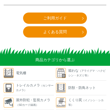
ご利用ガイド
よくある質問
商品カテゴリから選ぶ
箱わな
（アライグマ・ハクビ
電気柵
シン・ネズミ等）
トレイルカメラ
（センサー
防獣・防鳥ネット
カメラ）
屋外防犯・監視カメラ
くくり罠
（イノシシ・シカ
（SDカード録画）
等）