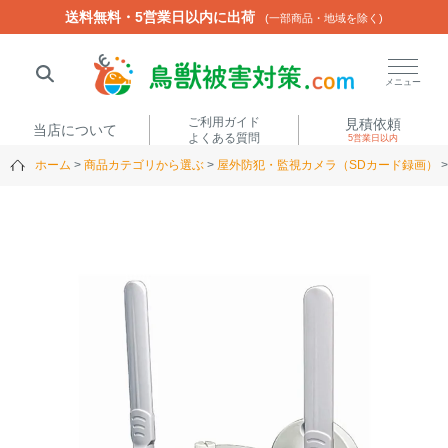
送料無料・5営業日以内に出荷
送料無料・5営業日以内に出荷
(一部商品・地域を除く)
(一部商品・地域を除く)
閉じる
メニュー
ご利用ガイド
見積依頼
当店について
よくある質問
5営業日以内
ホーム
商品カテゴリから選ぶ
屋外防犯・監視カメラ（SDカード録画）
人気ワード
楽落くん
ハイトシェルター
侵入禁刺
イノシッシ
いのししくん
TREL4G-R
アニマルネット2300
アニマルセンサー
商品カテゴリから選ぶ
箱わな
（アライグマ・ハ
電気柵
クビシン・ネズミ等）