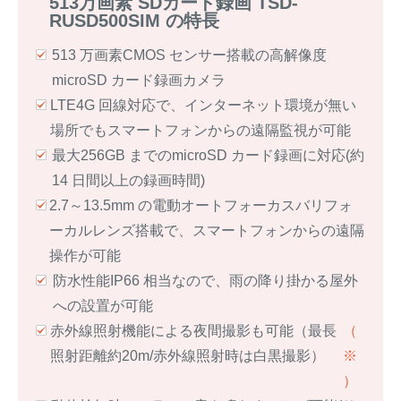
513万画素 SDカード録画 TSD-
RUSD500SIM の特長
513 万画素CMOS センサー搭載の高解像度
microSD カード録画カメラ
LTE4G 回線対応で、インターネット環境が無い
場所でもスマートフォンからの遠隔監視が可能
最大256GB までのmicroSD カード録画に対応(約
14 日間以上の録画時間)
2.7～13.5mm の電動オートフォーカスバリフォ
ーカルレンズ搭載で、スマートフォンからの遠隔
操作が可能
防水性能IP66 相当なので、雨の降り掛かる屋外
への設置が可能
赤外線照射機能による夜間撮影も可能（最⻑
（
照射距離約20m/赤外線照射時は白黒撮影）
※
）