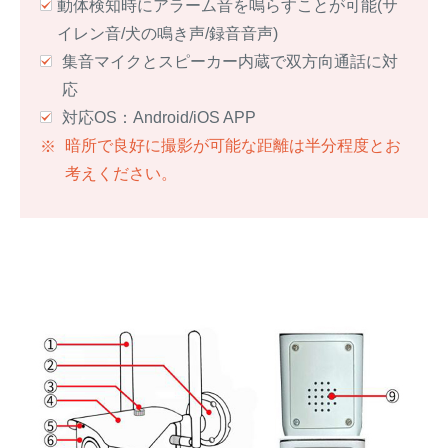
動体検知時にアラーム音を鳴らすことが可能(サ
イレン音/犬の鳴き声/録音音声)
集音マイクとスピーカー内蔵で双方向通話に対
応
対応OS：Android/iOS APP
暗所で良好に撮影が可能な距離は半分程度とお
考えください。