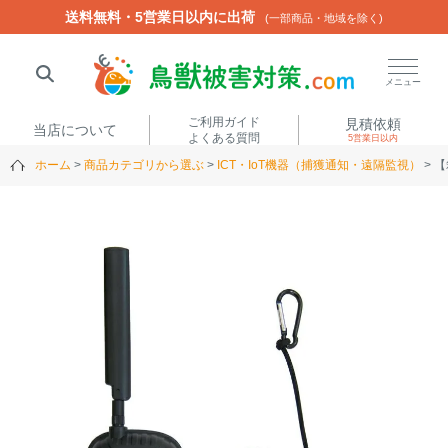
送料無料・5営業日以内に出荷
送料無料・5営業日以内に出荷
(一部商品・地域を除く)
(一部商品・地域を除く)
閉じる
メニュー
ご利用ガイド
見積依頼
当店について
よくある質問
5営業日以内
ホーム
商品カテゴリから選ぶ
ICT・IoT機器（捕獲通知・遠隔監視）
【
人気ワード
楽落くん
ハイトシェルター
侵入禁刺
イノシッシ
いのししくん
TREL4G-R
アニマルネット2300
アニマルセンサー
商品カテゴリから選ぶ
箱わな
（アライグマ・ハ
電気柵
クビシン・ネズミ等）