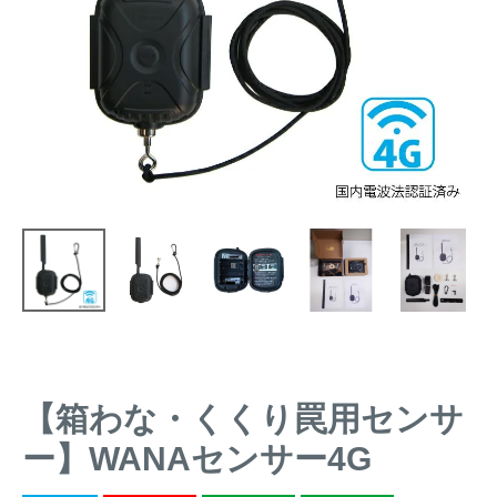
トレイルカメラ
（セン
防獣・防鳥ネット
サーカメラ）
屋外防犯・監視カメ
くくり罠
（イノシシ・
ラ
（SDカード録画）
シカ等）
ICT・IoT機器
（捕獲通
苗木食害防止材
知・遠隔監視）
金網柵
（ワイヤーメッシ
忌避用品
ュ柵等）
箱わな
（イノシシ・シ
漁網
カ・サル等）
【箱わな・くくり罠用センサ
対象動物から選ぶ
ー】WANAセンサー4G
動物の種類から対策商品を選ぶ