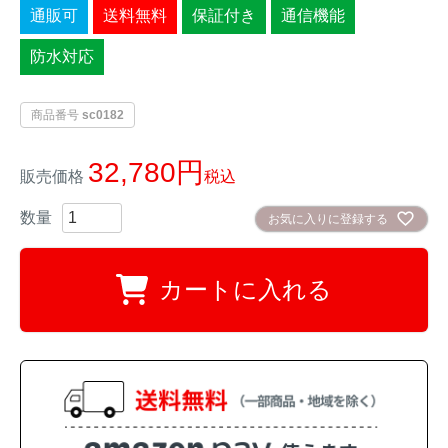
通販可
送料無料
保証付き
通信機能
イノシシ対策
キツネ対策
防水対応
シカ対策
タイワンリス対策
商品番号
sc0182
イタチ・テン・
アライグマ対策
マングース対策
32,780
販売価格
税込
サル対策
ヌートリア対策
お気に入りに登録する
クマ対策
ネズミ・モグラ対策
カートに入れる
ハクビシン対策
鳥・カラス対策
ブラックバス・
タヌキ対策
ブルーギル対策