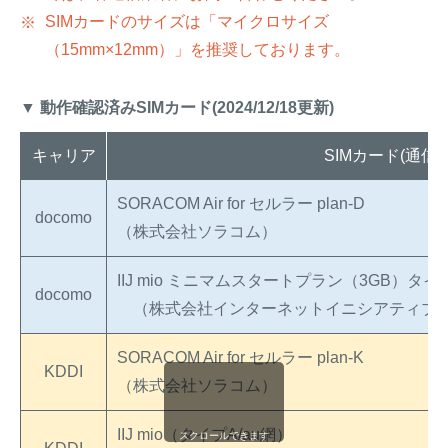
SIMカードのサイズは「マイクロサイズ
（15mm×12mm）」を推奨しております。
▼ 動作確認済みSIMカード(2024/12/18更新)
キャリア
SIMカード(通信
SORACOM Air for セルラー plan-D
docomo
（株式会社ソラコム）
IIJ mio ミニマムスタートプラン（3GB）タイ
docomo
（株式会社インターネットイニシアティブ
SORACOM Air for セルラー plan-K
KDDI
（株式会社ソラコム）
IIJ mio（タイプA/au網）
スクロールできます