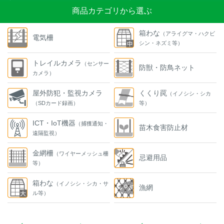
商品カテゴリから選ぶ
箱わな
（アライグマ・ハクビ
電気柵
シン・ネズミ等）
トレイルカメラ
（センサー
防獣・防鳥ネット
カメラ）
屋外防犯・監視カメラ
くくり罠
（イノシシ・シカ
（SDカード録画）
等）
ICT・IoT機器
（捕獲通知・
苗木食害防止材
遠隔監視）
金網柵
（ワイヤーメッシュ柵
忌避用品
等）
箱わな
（イノシシ・シカ・サ
漁網
ル等）