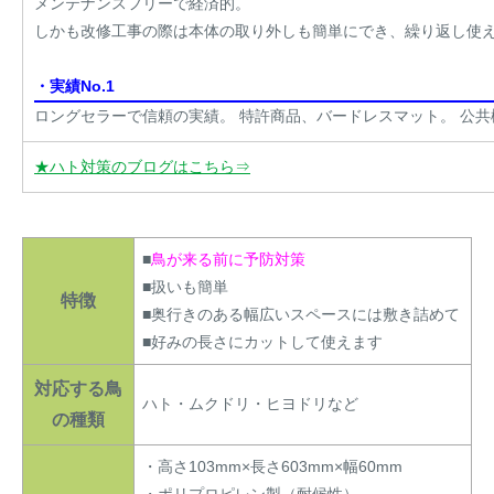
メンテナンスフリーで経済的。
しかも改修工事の際は本体の取り外しも簡単にでき、繰り返し使えま
・実績No.1
ロングセラーで信頼の実績。 特許商品、バードレスマット。 公
★ハト対策のブログはこちら⇒
■
鳥が来る前に予防対策
■扱いも簡単
特徴
■奥行きのある幅広いスペースには敷き詰めて
■好みの長さにカットして使えます
対応する鳥
ハト・ムクドリ・ヒヨドリなど
の種類
・高さ103mm×長さ603mm×幅60mm
・ポリプロピレン製（耐候性）