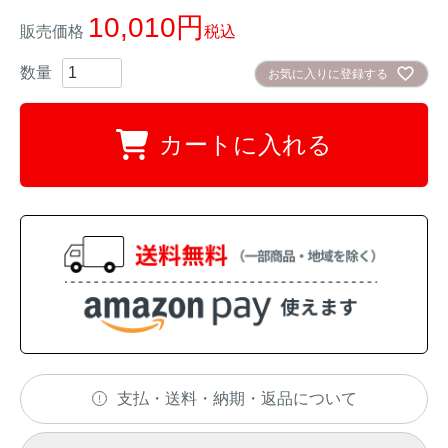
10,010
販売価格
税込
イノシシ対策
キツネ対策
お気に入りに登録する
シカ対策
タイワンリス対策
カートに入れる
イタチ・テン・
アライグマ対策
マングース対策
サル対策
ヌートリア対策
クマ対策
ネズミ・モグラ対策
ハクビシン対策
鳥・カラス対策
ブラックバス・
タヌキ対策
支払・送料・納期・返品について
ブルーギル対策