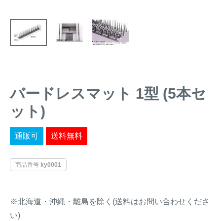
トレイルカメラ
（セン
防獣・防鳥ネット
サーカメラ）
屋外防犯・監視カメ
くくり罠
（イノシシ・
ラ
（SDカード録画）
シカ等）
ICT・IoT機器
（捕獲通
苗木食害防止材
知・遠隔監視）
バードレスマット 1型 (5本セ
金網柵
（ワイヤーメッシ
忌避用品
ット)
ュ柵等）
箱わな
（イノシシ・シ
通販可
送料無料
漁網
カ・サル等）
商品番号
ky0001
対象動物から選ぶ
※北海道・沖縄・離島を除く(送料はお問い合わせくださ
動物の種類から対策商品を選ぶ
い)