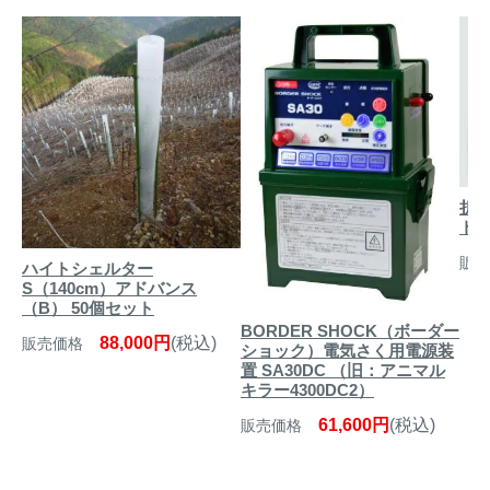
折
トラ
販売
ハイトシェルター
S（140cm）アドバンス
（B） 50個セット
BORDER SHOCK（ボーダー
88,000円
(税込)
販売価格
ショック）電気さく用電源装
置 SA30DC （旧：アニマル
キラー4300DC2）
61,600円
(税込)
販売価格