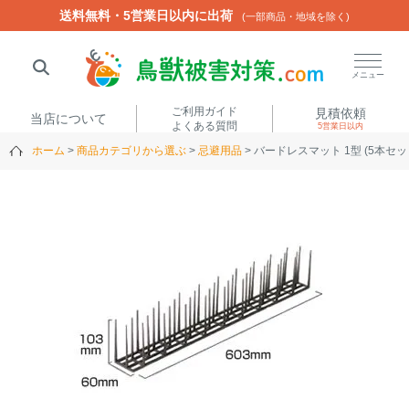
送料無料・5営業日以内に出荷
送料無料・5営業日以内に出荷
(一部商品・地域を除く)
(一部商品・地域を除く)
閉じる
メニュー
ご利用ガイド
見積依頼
当店について
よくある質問
5営業日以内
ホーム
商品カテゴリから選ぶ
忌避用品
バードレスマット 1型 (5本セッ
人気ワード
楽落くん
ハイトシェルター
侵入禁刺
イノシッシ
いのししくん
TREL4G-R
アニマルネット2300
アニマルセンサー
商品カテゴリから選ぶ
箱わな
（アライグマ・ハ
電気柵
クビシン・ネズミ等）