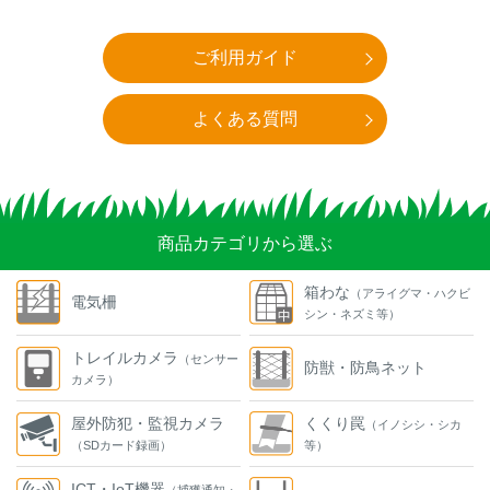
ご利用ガイド
よくある質問
商品カテゴリから選ぶ
箱わな
（アライグマ・ハクビ
電気柵
シン・ネズミ等）
トレイルカメラ
（センサー
防獣・防鳥ネット
カメラ）
屋外防犯・監視カメラ
くくり罠
（イノシシ・シカ
（SDカード録画）
等）
ICT・IoT機器
（捕獲通知・