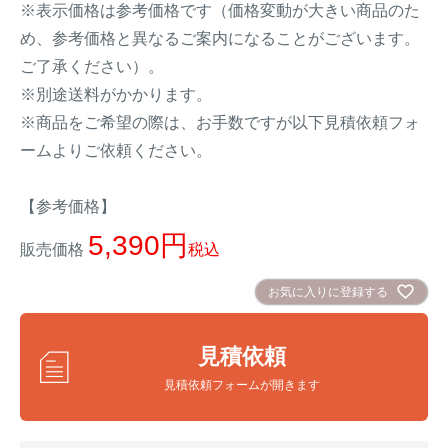
※表示価格は参考価格です（価格変動が大きい商品のた
イノシシ対策
キツネ対策
め、参考価格と異なるご案内になることがございます。
ご了承ください）。
シカ対策
タイワンリス対策
※別途送料がかかります。
※商品をご希望の際は、お手数ですが以下見積依頼フォ
イタチ・テン・
ームよりご依頼ください。
アライグマ対策
マングース対策
【参考価格】
サル対策
ヌートリア対策
5,390
販売価格
税込
クマ対策
ネズミ・モグラ対策
お気に入りに登録する
ハクビシン対策
鳥・カラス対策
見積依頼
ブラックバス・
見積依頼フォームが開きます
タヌキ対策
ブルーギル対策