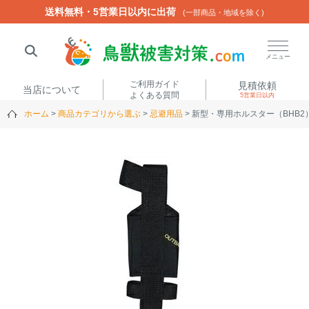
送料無料・5営業日以内に出荷
送料無料・5営業日以内に出荷
(一部商品・地域を除く)
(一部商品・地域を除く)
閉じる
メニュー
ご利用ガイド
見積依頼
当店について
よくある質問
5営業日以内
ホーム
商品カテゴリから選ぶ
忌避用品
新型・専用ホルスター（BHB2
人気ワード
楽落くん
ハイトシェルター
侵入禁刺
イノシッシ
いのししくん
TREL4G-R
アニマルネット2300
アニマルセンサー
商品カテゴリから選ぶ
箱わな
（アライグマ・ハ
電気柵
クビシン・ネズミ等）