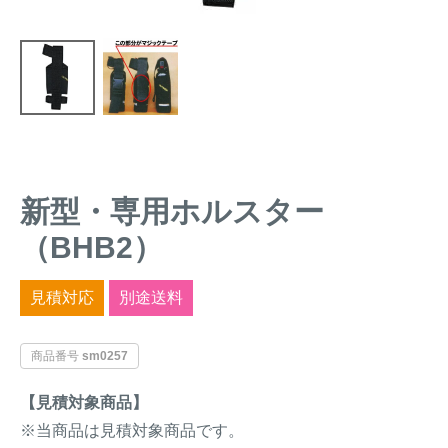
トレイルカメラ
（セン
防獣・防鳥ネット
サーカメラ）
屋外防犯・監視カメ
くくり罠
（イノシシ・
ラ
（SDカード録画）
シカ等）
ICT・IoT機器
（捕獲通
苗木食害防止材
知・遠隔監視）
新型・専用ホルスター
金網柵
（ワイヤーメッシ
忌避用品
ュ柵等）
（BHB2）
箱わな
（イノシシ・シ
漁網
カ・サル等）
見積対応
別途送料
商品番号
sm0257
対象動物から選ぶ
【見積対象商品】
動物の種類から対策商品を選ぶ
※当商品は見積対象商品です。