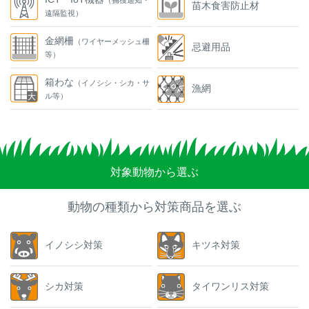
苗木食害防止材
遠隔監視）
金網柵
（ワイヤーメッシュ柵
忌避用品
等）
箱わな
（イノシシ・シカ・サ
漁網
ル等）
対象動物から選ぶ
動物の種類から対策商品を選ぶ
イノシシ対策
キツネ対策
シカ対策
タイワンリス対策