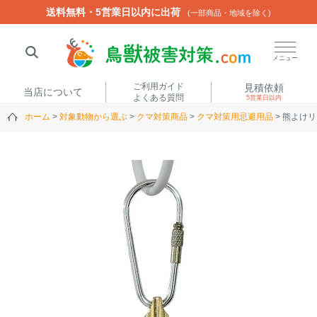
送料無料・5営業日以内に出荷
送料無料・5営業日以内に出荷
(一部商品・地域を除く)
(一部商品・地域を除く)
閉じる
メニュー
ご利用ガイド
見積依頼
当店について
よくある質問
5営業日以内
ホーム
対象動物から選ぶ
クマ対策商品
クマ対策用忌避用品
熊よけリ
人気ワード
楽落くん
ハイトシェルター
侵入禁刺
イノシッシ
いのししくん
TREL4G-R
アニマルネット2300
アニマルセンサー
商品カテゴリから選ぶ
箱わな
（アライグマ・ハ
電気柵
クビシン・ネズミ等）