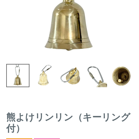
トレイルカメラ
（セン
防獣・防鳥ネット
サーカメラ）
屋外防犯・監視カメ
くくり罠
（イノシシ・
ラ
（SDカード録画）
シカ等）
ICT・IoT機器
（捕獲通
苗木食害防止材
知・遠隔監視）
金網柵
（ワイヤーメッシ
忌避用品
ュ柵等）
箱わな
（イノシシ・シ
漁網
カ・サル等）
熊よけリンリン（キーリング
対象動物から選ぶ
付）
動物の種類から対策商品を選ぶ