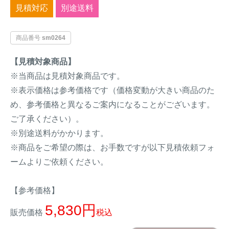
見積対応
別途送料
イノシシ対策
キツネ対策
商品番号
sm0264
シカ対策
タイワンリス対策
【見積対象商品】
イタチ・テン・
※当商品は見積対象商品です。
アライグマ対策
マングース対策
※表示価格は参考価格です（価格変動が大きい商品のた
め、参考価格と異なるご案内になることがございます。
サル対策
ヌートリア対策
ご了承ください）。
※別途送料がかかります。
クマ対策
ネズミ・モグラ対策
※商品をご希望の際は、お手数ですが以下見積依頼フォ
ームよりご依頼ください。
ハクビシン対策
鳥・カラス対策
【参考価格】
ブラックバス・
タヌキ対策
ブルーギル対策
5,830
販売価格
税込