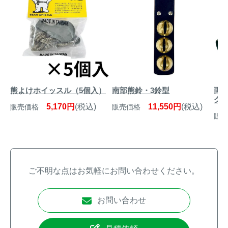
熊よけホイッスル（5個入）
南部熊鈴・3鈴型
両
グ
5,170円
(税込)
11,550円
(税込)
販売価格
販売価格
販売
ご不明な点はお気軽にお問い合わせください。
お問い合わせ