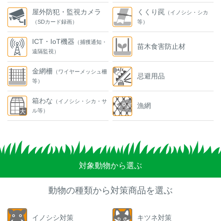
屋外防犯・監視カメラ
くくり罠
（イノシシ・シカ
（SDカード録画）
等）
ICT・IoT機器
（捕獲通知・
苗木食害防止材
遠隔監視）
金網柵
（ワイヤーメッシュ柵
忌避用品
等）
箱わな
（イノシシ・シカ・サ
漁網
ル等）
対象動物から選ぶ
動物の種類から対策商品を選ぶ
イノシシ対策
キツネ対策