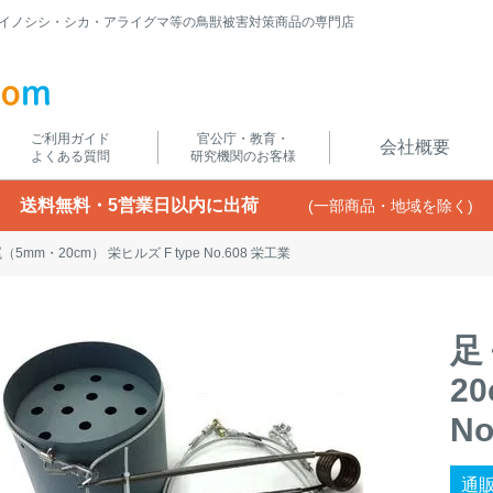
イノシシ・シカ・アライグマ等の鳥獣被害対策商品の専門店
ご利用ガイド
官公庁・教育・
会社概要
よくある質問
研究機関のお客様
送料無料・5営業日以内に出荷
(一部商品・地域を除く)
5mm・20cm） 栄ヒルズ F type No.608 栄工業
足
2
N
通