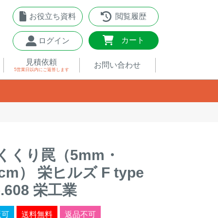
お役立ち資料
閲覧履歴
0
カート
ログイン
見積依頼
お問い合わせ
5営業日以内
にご返答します
くくり罠（5mm・
0cm） 栄ヒルズ F type
o.608 栄工業
販可
送料無料
返品不可