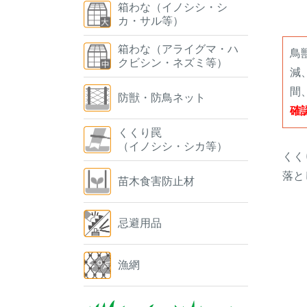
箱わな（イノシシ・シ
カ・サル等）
箱わな（アライグマ・ハ
鳥
クビシン・ネズミ等）
減
間
防獣・防鳥ネット
確
くくり罠
（イノシシ・シカ等）
くく
落と
苗木食害防止材
忌避用品
漁網