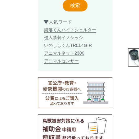
検索
人気ワード
楽落くん
ハイトシェルター
侵入禁刺
イノシッシ
いのししくん
TREL4G-R
アニマルネット2300
アニマルセンサー