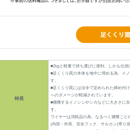
■2kgと軽量で持ち運びに便利。しかも仕
■足くくり罠の本体を地中に埋める為、イ
す。
■足くくり罠には法令で定められた締め付
へのダメージが軽減されています。
特長
■捕獲するイノシシやシカなどに大きさに
す。
ワイヤーは消耗品の為、なるべく捕獲ごと
(内筒・外筒、安全フック、サルカン(寄り