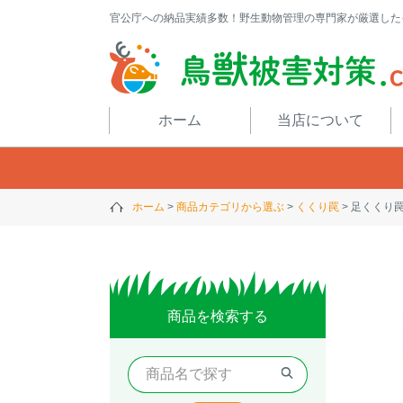
官公庁への納品実績多数！野生動物管理の専門家が厳選した
閉じる
ホーム
当店について
ホーム
商品カテゴリから選ぶ
くくり罠
足くくり罠（
商品を検索する