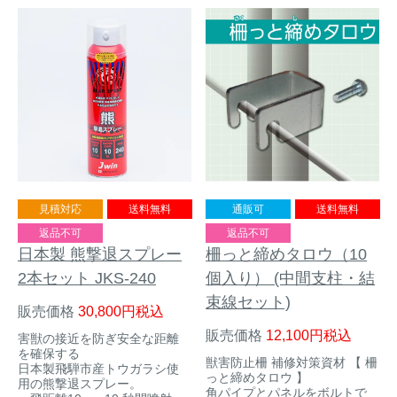
イノシシ対策
キツネ対策
シカ対策
タイワンリス対策
イタチ・テン・
アライグマ対策
マングース対策
サル対策
ヌートリア対策
見積対応
送料無料
通販可
送料無料
返品不可
返品不可
クマ対策
ネズミ・モグラ対策
日本製 熊撃退スプレー
柵っと締めタロウ（10
2本セット JKS-240
個入り） (中間支柱・結
ハクビシン対策
鳥・カラス対策
束線セット)
販売価格
30,800
税込
販売価格
12,100
税込
害獣の接近を防ぎ安全な距離
ブラックバス・
タヌキ対策
を確保する
ブルーギル対策
獣害防止柵 補修対策資材 【 柵
日本製飛騨市産トウガラシ使
っと締めタロウ 】
用の熊撃退スプレー。
角パイプとパネルをボルトで