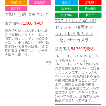
見積対応
別途送料
通販可
送料無料
返品不可
保証付き
通信機能
大型たも網 タモキング
防水対応
接写用
TREL(トレル) 4G-HM
販売価格
71,500
税込
セッシャ（接写カメ
噛み切り防止のステンレス線
ラ）トレイルカメラ
入り高耐久ネットと、ボルト
固定の頑丈ジョイント式構造
（センサーカメラ）
を採用。全長約2.4mで野生動
物捕獲や大型魚の駆除、漂流
販売価格
54,780
税込
物回収まで安定してこなせる
大型たも網です。
TREL(トレル) 4G-HM セッシ
ャ（接写カメラ） は、
TREL(トレル) 4G-H のレンズ
の最短撮影距離を20cmに変更
したカメラです。カメラから
20cmくらいの距離にあるもの
を鮮明に撮影することができ
ます。撮影した画像や動画
を、4G回線を通じてメールで
送信できます。スマートフォ
ンやPCを使い、遠隔で状況を
確認することもできます。