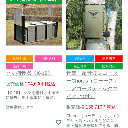
見積対応
別途送料
通販可
送料無料
返品不可
保証付き
防水対応
クマ捕獲器【K-18】
音響・超音波レコーダ
ーChorus（コーラス）
販売価格
204,600
税込
（アコースティックマ
【K-18】 クマを傷付けず確実
イク1つ付）
に捕獲。奥山放獣にも最適。
販売価格
138,710
税込
対象動物：クマ
Chorus（コーラス）は、コウ
モリ・鳥・カエルなどの音
響・超音波を録音できる、防