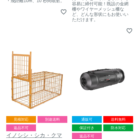
・飛距離10m、10 秒間噴射。
アナグマ対策
容易に締付可能！既設の金網
柵やワイヤーメッシュ柵な
ど、どんな形状にもお使いい
ただけます。
閉じる
見積対応
別途送料
通販可
送料無料
返品不可
保証付き
防水対応
イノシシ・シカ・クマ
返品不可