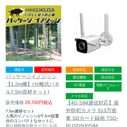
通販可
送料無料
見積対応
保証付き
パッケージイノシッシ
通信機能
防水対応
【1.2m柵】(分離式パネ
AC電源
電動ズームレン
ズ
ル7.5m資材キット)
スマホ対応
販売価格
29,700
税込
【4G SIM通信対応】屋
外防犯カメラ 513万画
7.5m資材セット
人気のイノシッシが7.5ｍ設置
素 SDカード録画 TSD-
分のコンパクトなセットに
RUSD500SIM
急な傾斜地や急カーブにも設