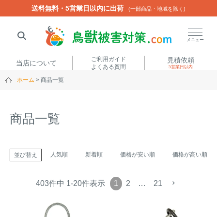
送料無料・5営業日以内に出荷
送料無料・5営業日以内に出荷
(一部商品・地域を除く)
(一部商品・地域を除く)
閉じる
メニュー
ご利用ガイド
見積依頼
当店について
よくある質問
5営業日以内
ホーム
商品一覧
人気ワード
楽落くん
ハイトシェルター
侵入禁刺
イノシッシ
商品一覧
いのししくん
TREL4G-R
アニマルネット2300
アニマルセンサー
人気順
新着順
価格が安い順
価格が高い順
並び替え
商品カテゴリから選ぶ
1
2
…
21
403
件中
1
-
20
件表示
箱わな
（アライグマ・ハ
電気柵
クビシン・ネズミ等）