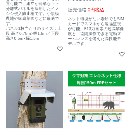
置可能で、組立が簡単な上下
分離式パネルを採用したイノ
販売価格
0
税込
シシ侵入防止柵です。小規模
農地や家庭菜園などに最適で
ネット環境がない場所でもSIM
す。
カードでスマホから遠隔監視
パネル1枚当たりのサイズ：上
が可能。513万画素の超高解像
段 高さ0.75m×幅1.5m／下段
度と、遠隔操作できる電動ズ
高さ0.5m×幅1.5m
ームレンズを備えた高性能モ
デルです。