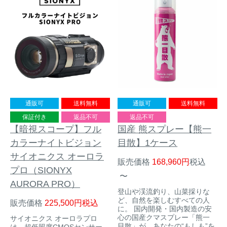
通販可
送料無料
通販可
送料無料
保証付き
返品不可
返品不可
【暗視スコープ】フル
国産 熊スプレー【熊一
カラーナイトビジョン
目散】1ケース
サイオニクス オーロラ
販売価格
168,960
税込
プロ（SIONYX
〜
AURORA PRO）
登山や渓流釣り、山菜採りな
ど、自然を楽しむすべての人
販売価格
225,500
税込
に。 国内開発・国内製造の安
心の国産クマスプレー「熊一
サイオニクス オーロラプロ
目散」が、あなたの“もしも”を
は、超低照度CMOSセンサー