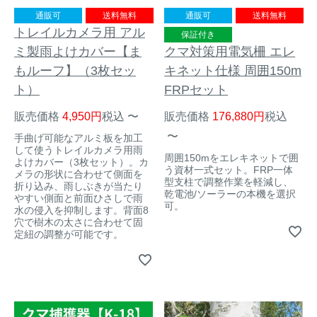
通販可
送料無料
通販可
送料無料
トレイルカメラ用 アル
保証付き
ミ製雨よけカバー【ま
クマ対策用電気柵 エレ
もルーフ】（3枚セッ
キネット仕様 周囲150m
ト）
FRPセット
販売価格
4,950
税込
〜
販売価格
176,880
税込
〜
手曲げ可能なアルミ板を加工
して使うトレイルカメラ用雨
周囲150mをエレキネットで囲
よけカバー（3枚セット）。カ
う資材一式セット。FRP一体
メラの形状に合わせて側面を
型支柱で調整作業を軽減し、
折り込み、雨しぶきが当たり
乾電池/ソーラーの本機を選択
やすい側面と前面ひさしで雨
可。
水の侵入を抑制します。背面8
穴で樹木の太さに合わせて固
定紐の調整が可能です。