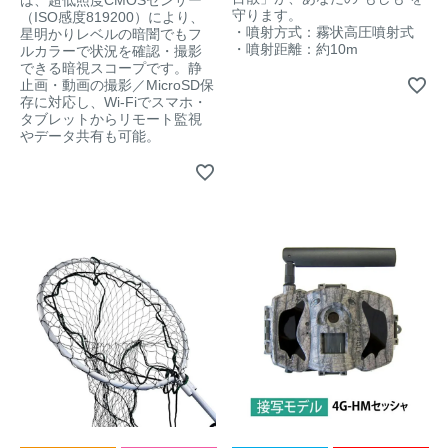
守ります。
（ISO感度819200）により、
・噴射方式：霧状高圧噴射式
星明かりレベルの暗闇でもフ
・噴射距離：約10m
ルカラーで状況を確認・撮影
できる暗視スコープです。静
止画・動画の撮影／MicroSD保
存に対応し、Wi-Fiでスマホ・
タブレットからリモート監視
やデータ共有も可能。