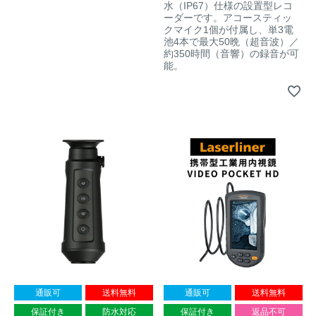
水（IP67）仕様の設置型レコ
ーダーです。アコースティッ
クマイク1個が付属し、単3電
池4本で最大50晩（超音波）／
約350時間（音響）の録音が可
能。
通販可
送料無料
通販可
送料無料
保証付き
防水対応
保証付き
返品不可