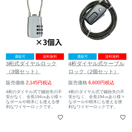
トレイルカメラ
（セン
防獣・防鳥ネット
サーカメラ）
屋外防犯・監視カメ
くくり罠
（イノシシ・
ラ
（SDカード録画）
シカ等）
ICT・IoT機器
（捕獲通
苗木食害防止材
知・遠隔監視）
通販可
送料無料
通販可
送料無料
金網柵
（ワイヤーメッシ
3桁式ダイヤルロック
4桁ダイヤル式ケーブル
忌避用品
ュ柵等）
（3個セット）
ロック（2個セット）
箱わな
（イノシシ・シ
漁網
販売価格
2,145
税込
販売価格
6,600
税込
カ・サル等）
4桁のダイヤル式で鍵紛失の不
4桁のダイヤル式で鍵紛失の不
安がなく、全長194㎝あり様々
安がなく、全長194㎝あり様々
なポールや樹木にも使える便
なポールや樹木にも使える便
利なワイヤーロックです。
利なワイヤーロックです。
対象動物から選ぶ
動物の種類から対策商品を選ぶ