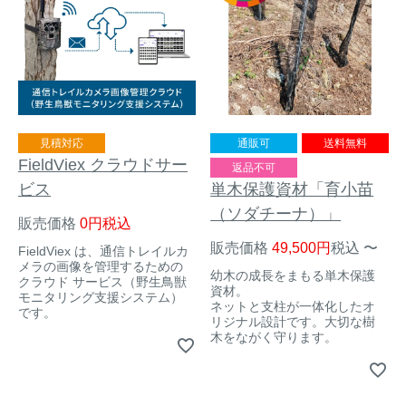
見積対応
通販可
送料無料
FieldViex クラウドサー
返品不可
ビス
単木保護資材「育小苗
（ソダチーナ）」
販売価格
0
税込
販売価格
49,500
税込
〜
FieldViex は、通信トレイルカ
メラの画像を管理するための
幼木の成長をまもる単木保護
クラウド サービス（野生鳥獣
資材。
モニタリング支援システム）
ネットと支柱が一体化したオ
です。
リジナル設計です。大切な樹
木をながく守ります。