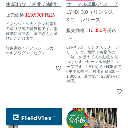
用箱わな（片開 / 両開）
サーマル単眼スコープ
LYNX 3.0（リンクス
販売価格
119,900
税込
3.0） シリーズ
イノシシ・シカ・クマ対策用
の蹴り糸式の捕獲檻です。獣
販売価格
110,350
税込
種別に片開き、両開きをお選
びいただけます。
〜
LYNX 3.0（リンクス 3.0） シ
対象動物：イノシシ・シカ・
リーズ は、暗闇でも物体の
ツキノワグマ・ヒグマ
「熱」を捉えて人や動物を見
つけやすいサーマル単眼スコ
ープです。LE10からLH35まで
6モデル展開。検出距離500～
1,800m、最大384×288画素に
対応。