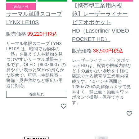
【携帯型工業用内視
返品不可
サーマル単眼スコープ
鏡】レーザーライナー
LYNX LE10S
ビデオポケット
HD（Laserliner VIDEO
販売価格
99,220
税込
POCKET HD）
サーマル単眼スコープ LYNX
LE10S は、暗闇でも物体の
販売価格
38,500
税込
「熱」を捉えて人や動物を見
つけやすいサーマル単眼モデ
レーザーライナー ビデオポケ
ルです。OLED（800×600）の
ットHD は、配管や機械内部な
見やすい表示と50Hzの滑らか
ど手の届かない場所を手軽に
な映像で、狩猟・生態観察・
確認できる携帯型工業用内視
警備・災害救助など幅広い用
鏡です。4.3インチ画面と
途に対応。
1280×720の高解像カメラで見
やすく、静止画・動画をワン
在庫切れ
ボタンで撮影・保存できま
す。