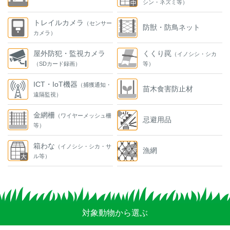
シン・ネズミ等）
トレイルカメラ
（センサー
防獣・防鳥ネット
カメラ）
屋外防犯・監視カメラ
くくり罠
（イノシシ・シカ
（SDカード録画）
等）
ICT・IoT機器
（捕獲通知・
苗木食害防止材
遠隔監視）
金網柵
（ワイヤーメッシュ柵
忌避用品
等）
箱わな
（イノシシ・シカ・サ
漁網
ル等）
対象動物から選ぶ