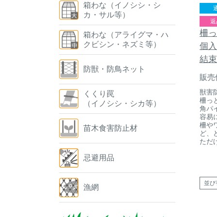
箱わな（イノシシ・シ
カ・サル等）
返
柵っ
箱わな（アライグマ・ハ
クビシン・ネズミ等）
個入
結束
防獣・防鳥ネット
販売
獣害
くくり罠
柵っ
（イノシシ・シカ等）
角パ
容易
柵や
苗木食害防止材
ど、
ただ
忌避用品
並び
漁網