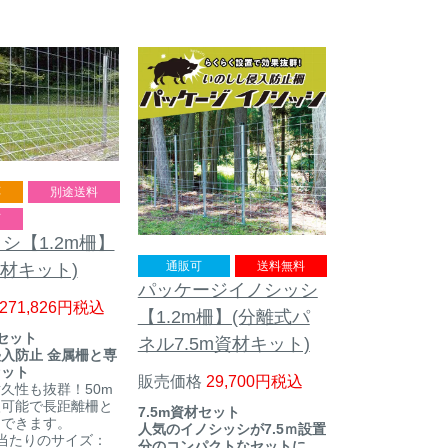
応
別途送料
可
シ【1.2m柵】
通販可
送料無料
資材キット)
パッケージイノシッシ
271,826
税込
【1.2m柵】(分離式パ
材セット
ネル7.5m資材キット)
入防止 金属柵と専
セット
販売価格
29,700
税込
久性も抜群！50m
入可能で長距離柵と
7.5m資材セット
用できます。
人気のイノシッシが7.5ｍ設置
当たりのサイズ：
分のコンパクトなセットに