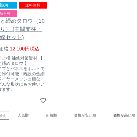
通販可
送料無料
品不可
と締めタロウ（10
り） (中間支柱・
線セット)
価格
12,100
税込
防止柵 補修対策資材 【
と締めタロウ 】
イプとパネルをボルトで
に締付可能！既設の金網
ワイヤーメッシュ柵な
どんな形状にもお使いい
けます。
人気順
新着順
価格が安い順
価格が高い順
替え