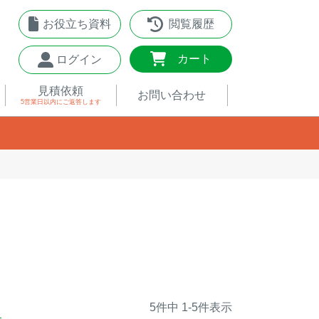
お役立ち資料
閲覧履歴
0
カート
ログイン
見積依頼
お問い合わせ
5営業日以内
にご返答します
5
件中
1
-
5
件表示