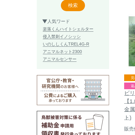
検索
人気ワード
楽落くん
ハイトシェルター
侵入禁刺
イノシッシ
いのししくん
TREL4G-R
アニマルネット2300
アニマルセンサー
見
返
ビリ
【1
金属
ト)
販売