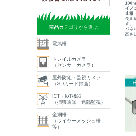
100
イノ
止柵
長距
す。
商品カテゴリから選ぶ
パネ
高さ1.
電気柵
トレイルカメラ
（センサーカメラ）
屋外防犯・監視カメラ
（SDカード録画）
ICT・IoT機器
（捕獲通知・遠隔監視）
金網柵
（ワイヤーメッシュ柵
等）