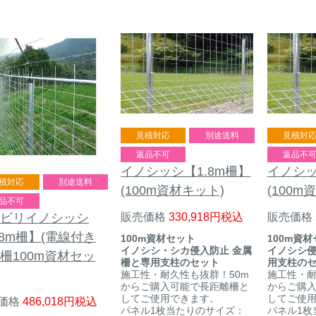
見積対応
別途送料
見積対
返品不可
返品不
イノシッシ【1.8m柵】
イノシッ
積対応
別途送料
(100m資材キット)
(100m
品不可
販売価格
330,918
税込
販売価格
ビリイノシッシ
.8m柵】(電線付き
100m資材セット
100m資
イノシシ・シカ侵入防止 金属
イノシシ侵
柵100m資材セッ
柵と専用支柱のセット
用支柱の
施工性・耐久性も抜群！50m
施工性・耐
からご購入可能で長距離柵と
からご購
してご使用できます。
してご使
価格
486,018
税込
パネル1枚当たりのサイズ：
パネル1枚