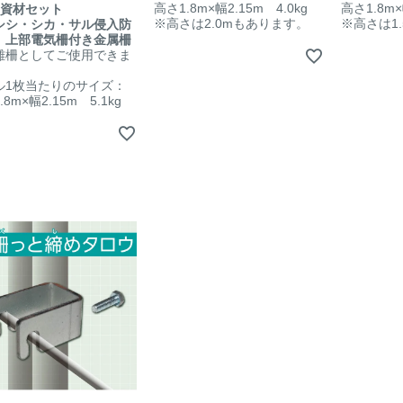
高さ1.8m×幅2.15m 4.0kg
高さ1.8m×
m資材セット
※高さは2.0mもあります。
※高さは1
シシ・シカ・サル侵入防
 上部電気柵付き金属柵
離柵としてご使用できま
ル1枚当たりのサイズ：
8m×幅2.15m 5.1kg