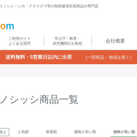
イノシシ・シカ・アライグマ等の鳥獣被害対策商品の専門店
ご利用ガイド
官公庁・教育・
会社概要
よくある質問
研究機関のお客様
送料無料・5営業日以内に出荷
(一部商品・地域を除く)
ノシッシ商品一覧
人気順
新着順
価格が安い順
価格が高い順
替え