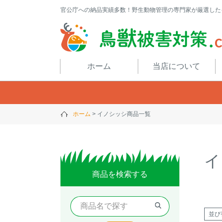
官公庁への納品実績多数！野生動物管理の専門家が厳選した
閉じる
ホーム
当店について
ホーム
イノシッシ商品一覧
イ
商品を検索する
並び