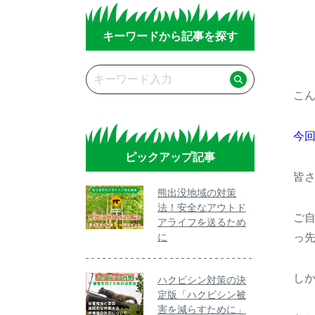
キーワードから記事を探す
こ
今
ピックアップ記事
皆
熊出没地域の対策
法！安全なアウトド
ご
アライフを送るため
に
っ
し
ハクビシン対策の決
定版「ハクビシン被
害を減らすために」