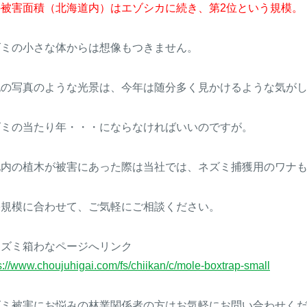
の被害面積（北海道内）はエゾシカに続き、第2位という規模。
ズミの小さな体からは想像もつきません。
記の写真のような光景は、今年は随分多く見かけるような気が
ズミの当たり年・・・にならなければいいのですが。
地内の植木が被害にあった際は当社では、ネズミ捕獲用のワナ
害規模に合わせて、ご気軽にご相談ください。
ネズミ箱わなページへリンク
s://www.choujuhigai.com/fs/chiikan/c/mole-boxtrap-small
ズミ被害にお悩みの林業関係者の方はお気軽にお問い合わせく