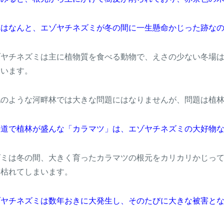
れはなんと、エゾヤチネズミが冬の間に一生懸命かじった跡な
ゾヤチネズミは主に植物質を食べる動物で、えさの少ない冬場
まいます。
記のような河畔林では大きな問題にはなりませんが、問題は植
海道で植林が盛んな「カラマツ」は、エゾヤチネズミの大好物
ズミは冬の間、大きく育ったカラマツの根元をカリカリかじっ
は枯れてしまいます。
ゾヤチネズミは数年おきに大発生し、そのたびに大きな被害と