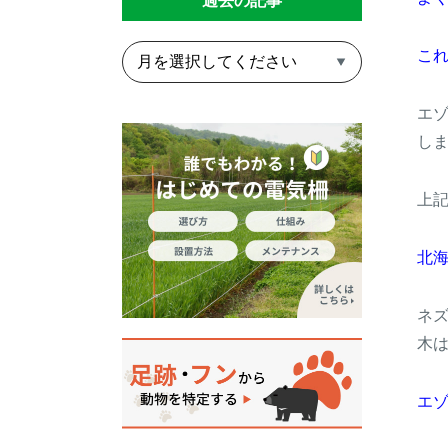
過去の記事
こ
エ
し
上
北
ネ
木
エ