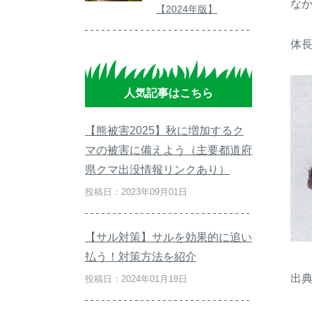
な
【2024年版】
体長
人気記事はこちら
【熊被害2025】秋に増加するク
マの被害に備えよう（主要都道府
県クマ出没情報リンクあり）
投稿日：2023年09月01日
【サル対策】サルを効果的に追い
払う！対策方法を紹介
出典：
投稿日：2024年01月18日