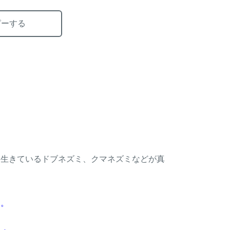
ピーする
て生きているドブネズミ、クマネズミなどが真
す。