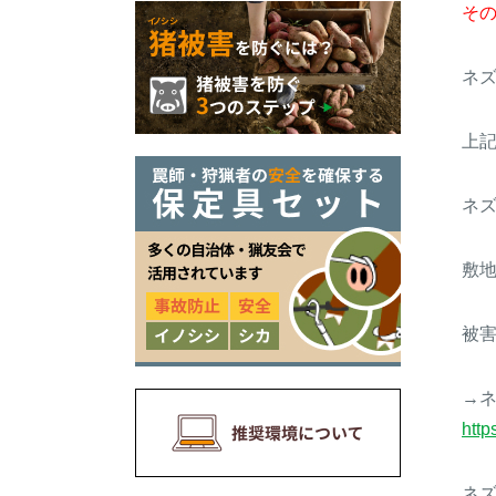
そ
ネ
上
ネ
敷
被
→
http
ネ