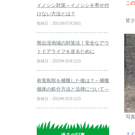
こ
イノシシ対策～イノシシを寄せ付
けない方法とは？
皆
投稿日：2011年07月29日
熊出没地域の対策法！安全なアウ
トドアライフを送るために
投稿日：2023年10月12日
有害鳥獣を捕獲した後は？～捕獲
個体の処分方法と法律について～
投稿日：2013年10月11日
写
よ