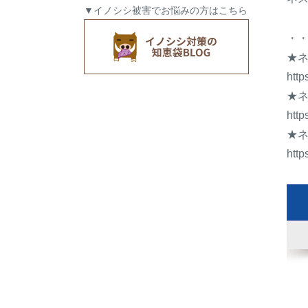
▼イノシシ被害でお悩みの方はこちら
・
★
http
★
http
★
http