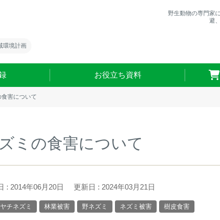
野生動物の専門家
避
域環境計画
録
お役立ち資料
の食害について
ズミの食害について
 : 2014年06月20日
更新日 : 2024年03月21日
ヤチネズミ
林業被害
野ネズミ
ネズミ被害
樹皮食害