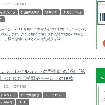
：2024年05月10日
イルカメラ
野生動物識別
物体検知
AIモデル検証
LO
記事では、YOLOを用いて学習済みの物体検知モデルの識別
を検証します。異なる地域で撮影された野生動物の動画を
して、様々な種に対するAIの識別精度を試...
Iによるトレイルカメラの野生動物識別【第
回】YOLOの「学習済モデル」の作成
：2024年05月10日
イルカメラ
野生動物識別
データセット
モデル学習
YOLO