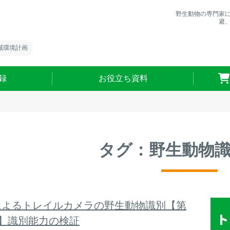
野生動物の専門家
避
域環境計画
録
お役立ち資料
タグ：野生動物
Iによるトレイルカメラの野生動物識別【第
回】識別能力の検証