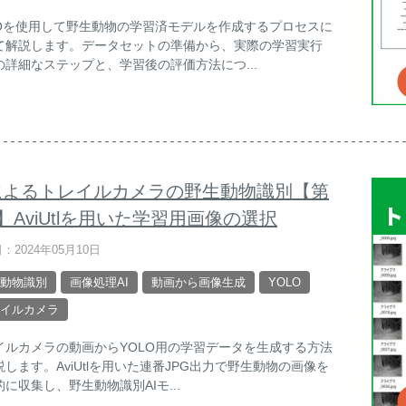
LOを使用して野生動物の学習済モデルを作成するプロセスに
て解説します。データセットの準備から、実際の学習実行
の詳細なステップと、学習後の評価方法につ...
Iによるトレイルカメラの野生動物識別【第
】AviUtlを用いた学習用画像の選択
：2024年05月10日
動物識別
画像処理AI
動画から画像生成
YOLO
イルカメラ
イルカメラの動画からYOLO用の学習データを生成する方法
説します。AviUtlを用いた連番JPG出力で野生動物の画像を
に収集し、野生動物識別AIモ...