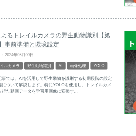
Iによるトレイルカメラの野生動物識別【第
回】事前準備と環境設定
：2024年05月09日
イルカメラ
野生動物識別
AI
画像処理
YOLO
記事では、AIを活用して野生動物を識別する初期段階の設定
備について解説します。特にYOLOを使用し、トレイルカメ
ら得た動画データを学習用画像に変換す...