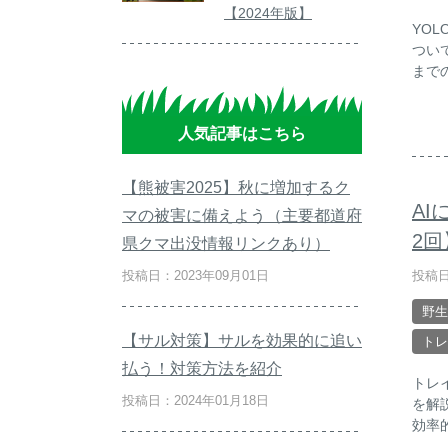
【2024年版】
YO
つい
まで
人気記事はこちら
【熊被害2025】秋に増加するク
A
マの被害に備えよう（主要都道府
2回
県クマ出没情報リンクあり）
投稿日
投稿日：2023年09月01日
野生
【サル対策】サルを効果的に追い
トレ
払う！対策方法を紹介
トレ
投稿日：2024年01月18日
を解
効率的