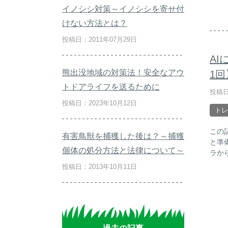
イノシシ対策～イノシシを寄せ付
けない方法とは？
投稿日：2011年07月29日
A
熊出没地域の対策法！安全なアウ
1
トドアライフを送るために
投稿日
投稿日：2023年10月12日
トレ
この
有害鳥獣を捕獲した後は？～捕獲
と準
個体の処分方法と法律について～
ラか
投稿日：2013年10月11日