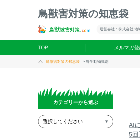
鳥獣害対策の知恵袋
運営会社：株式会社 地
TOP
メルマガ登
鳥獣害対策の知恵袋
野生動物識別
カテゴリーから選ぶ
A
5