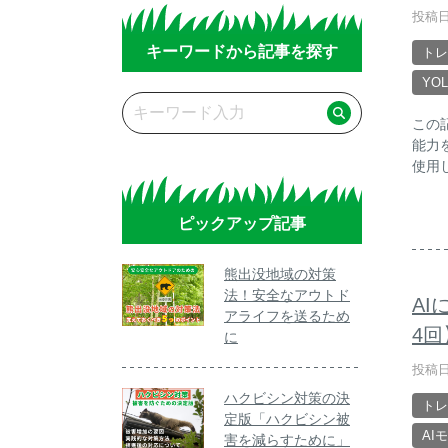
投稿日
キーワードから記事を探す
トレ
YO
この
能力
使用
ピックアップ記事
熊出没地域の対策
法！安全なアウトド
A
アライフを送るため
4
に
投稿日
ハクビシン対策の決
トレ
定版「ハクビシン被
AI
害を減らすために」