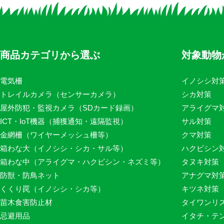
商品カテゴリから選ぶ
対象動物
電気柵
イノシシ対
トレイルカメラ（センサーカメラ）
シカ対策
屋外防犯・監視カメラ（SDカード録画）
アライグマ
ICT・IoT機器（捕獲通知・遠隔監視）
サル対策
金網柵（ワイヤーメッシュ柵等）
クマ対策
箱わな大（イノシシ・シカ・サル等）
ハクビシン
箱わな中（アライグマ・ハクビシン・ネズミ等）
タヌキ対策
防獣・防鳥ネット
アナグマ対
くくり罠（イノシシ・シカ等）
キツネ対策
苗木食害防止材
タイワンリ
忌避用品
イタチ・テ